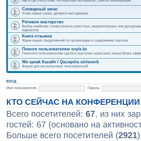
Как и где учить язык. Интересные материалы, советы начинающим.
Словарный запас
Учим новые слова, делимся методиками
Речевое мастерство
Выбор наиболее стилистически уместных, выразительных или доходчив
вариантов
Книга отзывов
Ждем ваших предложений по организации и содержанию портала
Помоги пользователям soyle.kz
Помогите пользователям сделать изучение казахского языка более эфф
We speak Kazakh / Qazaqsha sóıleseıik
Форум для англоязычных пользователей
ВХОД
Имя пользователя:
Пароль:
КТО СЕЙЧАС НА КОНФЕРЕНЦИИ
Всего посетителей:
67
, из них за
гостей: 67 (основано на активнос
Больше всего посетителей (
2921