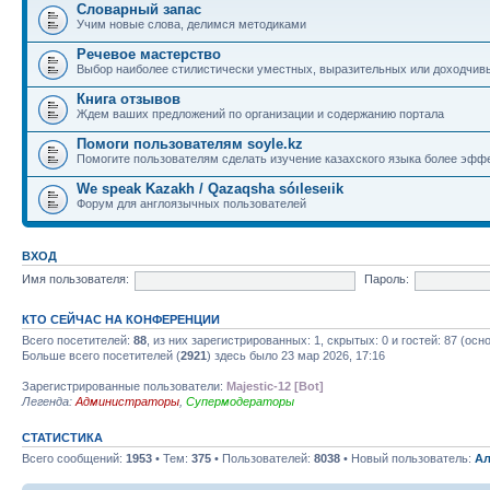
Словарный запас
Учим новые слова, делимся методиками
Речевое мастерство
Выбор наиболее стилистически уместных, выразительных или доходчив
Книга отзывов
Ждем ваших предложений по организации и содержанию портала
Помоги пользователям soyle.kz
Помогите пользователям сделать изучение казахского языка более эфф
We speak Kazakh / Qazaqsha sóıleseıik
Форум для англоязычных пользователей
ВХОД
Имя пользователя:
Пароль:
КТО СЕЙЧАС НА КОНФЕРЕНЦИИ
Всего посетителей:
88
, из них зарегистрированных: 1, скрытых: 0 и гостей: 87 (ос
Больше всего посетителей (
2921
) здесь было 23 мар 2026, 17:16
Зарегистрированные пользователи:
Majestic-12 [Bot]
Легенда:
Администраторы
,
Супермодераторы
СТАТИСТИКА
Всего сообщений:
1953
• Тем:
375
• Пользователей:
8038
• Новый пользователь:
Ал