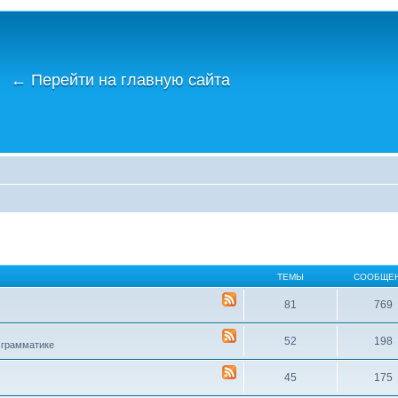
←
Перейти на главную сайта
ТЕМЫ
СООБЩЕ
81
769
52
198
 грамматике
45
175