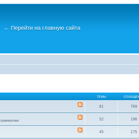
←
Перейти на главную сайта
ТЕМЫ
СООБЩЕ
81
769
52
198
 грамматике
45
175