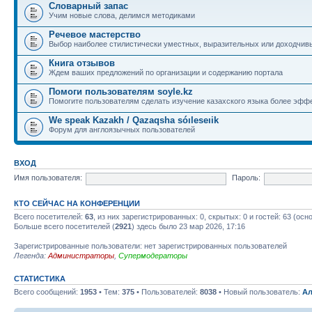
Словарный запас
Учим новые слова, делимся методиками
Речевое мастерство
Выбор наиболее стилистически уместных, выразительных или доходчив
Книга отзывов
Ждем ваших предложений по организации и содержанию портала
Помоги пользователям soyle.kz
Помогите пользователям сделать изучение казахского языка более эфф
We speak Kazakh / Qazaqsha sóıleseıik
Форум для англоязычных пользователей
ВХОД
Имя пользователя:
Пароль:
КТО СЕЙЧАС НА КОНФЕРЕНЦИИ
Всего посетителей:
63
, из них зарегистрированных: 0, скрытых: 0 и гостей: 63 (ос
Больше всего посетителей (
2921
) здесь было 23 мар 2026, 17:16
Зарегистрированные пользователи: нет зарегистрированных пользователей
Легенда:
Администраторы
,
Супермодераторы
СТАТИСТИКА
Всего сообщений:
1953
• Тем:
375
• Пользователей:
8038
• Новый пользователь:
Ал