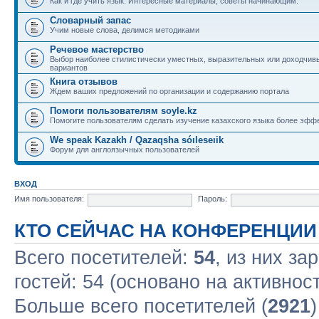
Как и где учить язык. Интересные материалы, советы начинающим.
Словарный запас
Учим новые слова, делимся методиками
Речевое мастерство
Выбор наиболее стилистически уместных, выразительных или доходчив
вариантов
Книга отзывов
Ждем ваших предложений по организации и содержанию портала
Помоги пользователям soyle.kz
Помогите пользователям сделать изучение казахского языка более эфф
We speak Kazakh / Qazaqsha sóıleseıik
Форум для англоязычных пользователей
ВХОД
Имя пользователя:
Пароль:
КТО СЕЙЧАС НА КОНФЕРЕНЦИИ
Всего посетителей:
54
, из них за
гостей: 54 (основано на активнос
Больше всего посетителей (
2921