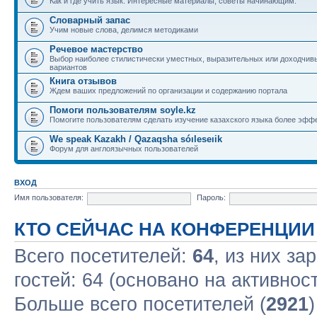
Как и где учить язык. Интересные материалы, советы начинающим.
Словарный запас
Учим новые слова, делимся методиками
Речевое мастерство
Выбор наиболее стилистически уместных, выразительных или доходчив
вариантов
Книга отзывов
Ждем ваших предложений по организации и содержанию портала
Помоги пользователям soyle.kz
Помогите пользователям сделать изучение казахского языка более эфф
We speak Kazakh / Qazaqsha sóıleseıik
Форум для англоязычных пользователей
ВХОД
Имя пользователя:
Пароль:
КТО СЕЙЧАС НА КОНФЕРЕНЦИИ
Всего посетителей:
64
, из них за
гостей: 64 (основано на активнос
Больше всего посетителей (
2921