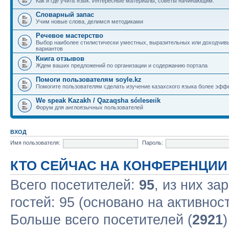
Как и где учить язык. Интересные материалы, советы начинающим.
Словарный запас
Учим новые слова, делимся методиками
Речевое мастерство
Выбор наиболее стилистически уместных, выразительных или доходчив
вариантов
Книга отзывов
Ждем ваших предложений по организации и содержанию портала
Помоги пользователям soyle.kz
Помогите пользователям сделать изучение казахского языка более эфф
We speak Kazakh / Qazaqsha sóıleseıik
Форум для англоязычных пользователей
ВХОД
Имя пользователя:
Пароль:
КТО СЕЙЧАС НА КОНФЕРЕНЦИИ
Всего посетителей:
95
, из них за
гостей: 95 (основано на активнос
Больше всего посетителей (
2921