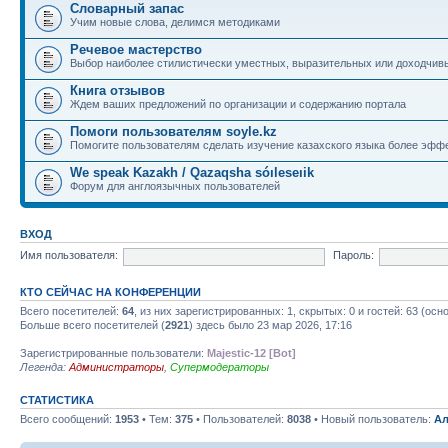
Словарный запас
Учим новые слова, делимся методиками
Речевое мастерство
Выбор наиболее стилистически уместных, выразительных или доходчив
Книга отзывов
Ждем ваших предложений по организации и содержанию портала
Помоги пользователям soyle.kz
Помогите пользователям сделать изучение казахского языка более эфф
We speak Kazakh / Qazaqsha sóıleseıik
Форум для англоязычных пользователей
ВХОД
Имя пользователя:
Пароль:
КТО СЕЙЧАС НА КОНФЕРЕНЦИИ
Всего посетителей:
64
, из них зарегистрированных: 1, скрытых: 0 и гостей: 63 (ос
Больше всего посетителей (
2921
) здесь было 23 мар 2026, 17:16
Зарегистрированные пользователи:
Majestic-12 [Bot]
Легенда:
Администраторы
,
Супермодераторы
СТАТИСТИКА
Всего сообщений:
1953
• Тем:
375
• Пользователей:
8038
• Новый пользователь:
Ал