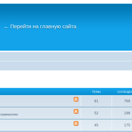
←
Перейти на главную сайта
ТЕМЫ
СООБЩЕ
81
769
52
198
 грамматике
45
175