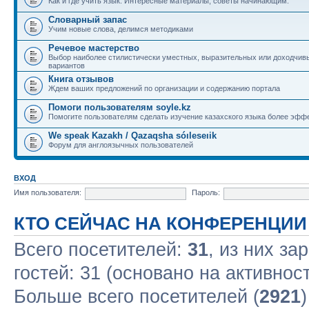
Как и где учить язык. Интересные материалы, советы начинающим.
Словарный запас
Учим новые слова, делимся методиками
Речевое мастерство
Выбор наиболее стилистически уместных, выразительных или доходчив
вариантов
Книга отзывов
Ждем ваших предложений по организации и содержанию портала
Помоги пользователям soyle.kz
Помогите пользователям сделать изучение казахского языка более эфф
We speak Kazakh / Qazaqsha sóıleseıik
Форум для англоязычных пользователей
ВХОД
Имя пользователя:
Пароль:
КТО СЕЙЧАС НА КОНФЕРЕНЦИИ
Всего посетителей:
31
, из них за
гостей: 31 (основано на активнос
Больше всего посетителей (
2921