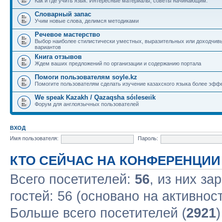
Как и где учить язык. Интересные материалы, советы начинающим.
Словарный запас
Учим новые слова, делимся методиками
Речевое мастерство
Выбор наиболее стилистически уместных, выразительных или доходчив
вариантов
Книга отзывов
Ждем ваших предложений по организации и содержанию портала
Помоги пользователям soyle.kz
Помогите пользователям сделать изучение казахского языка более эфф
We speak Kazakh / Qazaqsha sóıleseıik
Форум для англоязычных пользователей
ВХОД
Имя пользователя:
Пароль:
КТО СЕЙЧАС НА КОНФЕРЕНЦИИ
Всего посетителей:
56
, из них за
гостей: 56 (основано на активнос
Больше всего посетителей (
2921