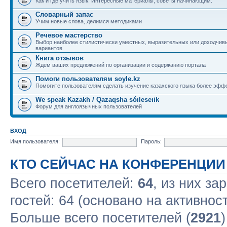
Как и где учить язык. Интересные материалы, советы начинающим.
Словарный запас
Учим новые слова, делимся методиками
Речевое мастерство
Выбор наиболее стилистически уместных, выразительных или доходчив
вариантов
Книга отзывов
Ждем ваших предложений по организации и содержанию портала
Помоги пользователям soyle.kz
Помогите пользователям сделать изучение казахского языка более эфф
We speak Kazakh / Qazaqsha sóıleseıik
Форум для англоязычных пользователей
ВХОД
Имя пользователя:
Пароль:
КТО СЕЙЧАС НА КОНФЕРЕНЦИИ
Всего посетителей:
64
, из них за
гостей: 64 (основано на активнос
Больше всего посетителей (
2921