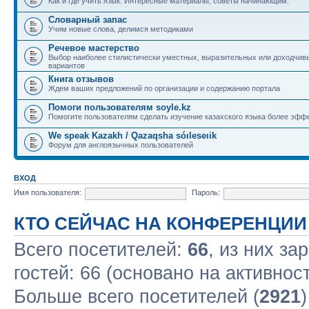
Как и где учить язык. Интересные материалы, советы начинающим.
Словарный запас
Учим новые слова, делимся методиками
Речевое мастерство
Выбор наиболее стилистически уместных, выразительных или доходчив
вариантов
Книга отзывов
Ждем ваших предложений по организации и содержанию портала
Помоги пользователям soyle.kz
Помогите пользователям сделать изучение казахского языка более эфф
We speak Kazakh / Qazaqsha sóıleseıik
Форум для англоязычных пользователей
ВХОД
Имя пользователя:
Пароль:
КТО СЕЙЧАС НА КОНФЕРЕНЦИИ
Всего посетителей:
66
, из них за
гостей: 66 (основано на активнос
Больше всего посетителей (
2921