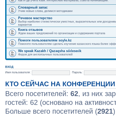
Как и где учить язык. Интересные материалы, советы начинающим.
Словарный запас
Учим новые слова, делимся методиками
Речевое мастерство
Выбор наиболее стилистически уместных, выразительных или доходчив
вариантов
Книга отзывов
Ждем ваших предложений по организации и содержанию портала
Помоги пользователям soyle.kz
Помогите пользователям сделать изучение казахского языка более эфф
We speak Kazakh / Qazaqsha sóıleseıik
Форум для англоязычных пользователей
ВХОД
Имя пользователя:
Пароль:
КТО СЕЙЧАС НА КОНФЕРЕНЦИИ
Всего посетителей:
62
, из них за
гостей: 62 (основано на активнос
Больше всего посетителей (
2921