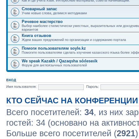
Как и где учить язык. Интересные материалы, советы начинающим.
Словарный запас
Учим новые слова, делимся методиками
Речевое мастерство
Выбор наиболее стилистически уместных, выразительных или доходчив
вариантов
Книга отзывов
Ждем ваших предложений по организации и содержанию портала
Помоги пользователям soyle.kz
Помогите пользователям сделать изучение казахского языка более эфф
We speak Kazakh / Qazaqsha sóıleseıik
Форум для англоязычных пользователей
ВХОД
Имя пользователя:
Пароль:
КТО СЕЙЧАС НА КОНФЕРЕНЦИИ
Всего посетителей:
34
, из них за
гостей: 34 (основано на активнос
Больше всего посетителей (
2921