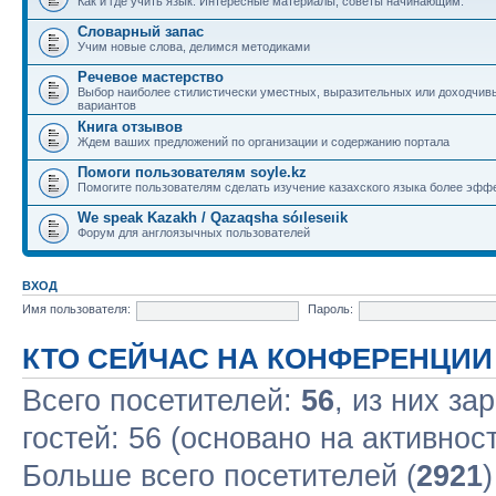
Как и где учить язык. Интересные материалы, советы начинающим.
Словарный запас
Учим новые слова, делимся методиками
Речевое мастерство
Выбор наиболее стилистически уместных, выразительных или доходчив
вариантов
Книга отзывов
Ждем ваших предложений по организации и содержанию портала
Помоги пользователям soyle.kz
Помогите пользователям сделать изучение казахского языка более эфф
We speak Kazakh / Qazaqsha sóıleseıik
Форум для англоязычных пользователей
ВХОД
Имя пользователя:
Пароль:
КТО СЕЙЧАС НА КОНФЕРЕНЦИИ
Всего посетителей:
56
, из них за
гостей: 56 (основано на активнос
Больше всего посетителей (
2921