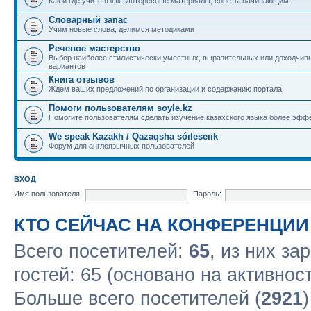
Как и где учить язык. Интересные материалы, советы начинающим.
Словарный запас
Учим новые слова, делимся методиками
Речевое мастерство
Выбор наиболее стилистически уместных, выразительных или доходчив
вариантов
Книга отзывов
Ждем ваших предложений по организации и содержанию портала
Помоги пользователям soyle.kz
Помогите пользователям сделать изучение казахского языка более эфф
We speak Kazakh / Qazaqsha sóıleseıik
Форум для англоязычных пользователей
ВХОД
Имя пользователя:
Пароль:
КТО СЕЙЧАС НА КОНФЕРЕНЦИИ
Всего посетителей:
65
, из них за
гостей: 65 (основано на активнос
Больше всего посетителей (
2921