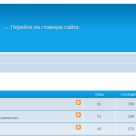
←
Перейти на главную сайта
ТЕМЫ
СООБЩЕ
81
769
52
198
 грамматике
45
175