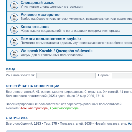
Словарный запас
Учим новые слова, делимся методиками
Речевое мастерство
Выбор наиболее стилистически уместных, выразительных или доходчив
Книга отзывов
Ждем ваших предложений по организации и содержанию портала
Помоги пользователям soyle.kz
Помогите пользователям сделать изучение казахского языка более эфф
We speak Kazakh / Qazaqsha sóıleseıik
Форум для англоязычных пользователей
ВХОД
Имя пользователя:
Пароль:
КТО СЕЙЧАС НА КОНФЕРЕНЦИИ
Всего посетителей:
41
, из них зарегистрированных: 0, скрытых: 0 и гостей: 41 (ос
Больше всего посетителей (
2921
) здесь было 23 мар 2026, 17:16
Зарегистрированные пользователи: нет зарегистрированных пользователей
Легенда:
Администраторы
,
Супермодераторы
СТАТИСТИКА
Всего сообщений:
1953
• Тем:
375
• Пользователей:
8038
• Новый пользователь:
Ал