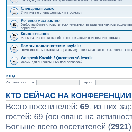
Как и где учить язык. Интересные материалы, советы начинающим.
Словарный запас
Учим новые слова, делимся методиками
Речевое мастерство
Выбор наиболее стилистически уместных, выразительных или доходчив
вариантов
Книга отзывов
Ждем ваших предложений по организации и содержанию портала
Помоги пользователям soyle.kz
Помогите пользователям сделать изучение казахского языка более эфф
We speak Kazakh / Qazaqsha sóıleseıik
Форум для англоязычных пользователей
ВХОД
Имя пользователя:
Пароль:
КТО СЕЙЧАС НА КОНФЕРЕНЦИИ
Всего посетителей:
69
, из них за
гостей: 69 (основано на активнос
Больше всего посетителей (
2921