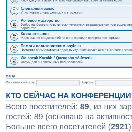
Как и где учить язык. Интересные материалы, советы начинающим.
Словарный запас
Учим новые слова, делимся методиками
Речевое мастерство
Выбор наиболее стилистически уместных, выразительных или доходчив
вариантов
Книга отзывов
Ждем ваших предложений по организации и содержанию портала
Помоги пользователям soyle.kz
Помогите пользователям сделать изучение казахского языка более эфф
We speak Kazakh / Qazaqsha sóıleseıik
Форум для англоязычных пользователей
ВХОД
Имя пользователя:
Пароль:
КТО СЕЙЧАС НА КОНФЕРЕНЦИИ
Всего посетителей:
89
, из них за
гостей: 89 (основано на активнос
Больше всего посетителей (
2921