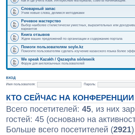
Как и где учить язык. Интересные материалы, советы начинающим.
Словарный запас
Учим новые слова, делимся методиками
Речевое мастерство
Выбор наиболее стилистически уместных, выразительных или доходчив
вариантов
Книга отзывов
Ждем ваших предложений по организации и содержанию портала
Помоги пользователям soyle.kz
Помогите пользователям сделать изучение казахского языка более эфф
We speak Kazakh / Qazaqsha sóıleseıik
Форум для англоязычных пользователей
ВХОД
Имя пользователя:
Пароль:
КТО СЕЙЧАС НА КОНФЕРЕНЦИИ
Всего посетителей:
45
, из них за
гостей: 45 (основано на активнос
Больше всего посетителей (
2921