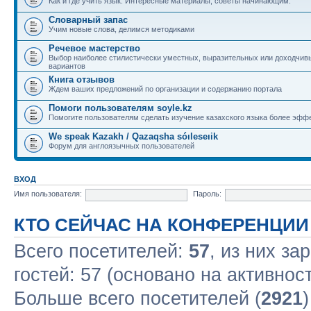
Как и где учить язык. Интересные материалы, советы начинающим.
Словарный запас
Учим новые слова, делимся методиками
Речевое мастерство
Выбор наиболее стилистически уместных, выразительных или доходчив
вариантов
Книга отзывов
Ждем ваших предложений по организации и содержанию портала
Помоги пользователям soyle.kz
Помогите пользователям сделать изучение казахского языка более эфф
We speak Kazakh / Qazaqsha sóıleseıik
Форум для англоязычных пользователей
ВХОД
Имя пользователя:
Пароль:
КТО СЕЙЧАС НА КОНФЕРЕНЦИИ
Всего посетителей:
57
, из них за
гостей: 57 (основано на активнос
Больше всего посетителей (
2921