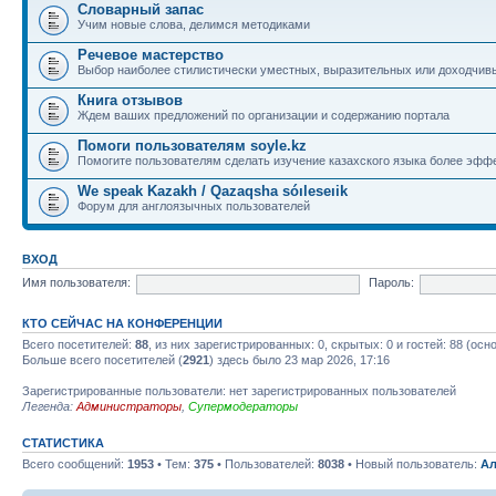
Словарный запас
Учим новые слова, делимся методиками
Речевое мастерство
Выбор наиболее стилистически уместных, выразительных или доходчив
Книга отзывов
Ждем ваших предложений по организации и содержанию портала
Помоги пользователям soyle.kz
Помогите пользователям сделать изучение казахского языка более эфф
We speak Kazakh / Qazaqsha sóıleseıik
Форум для англоязычных пользователей
ВХОД
Имя пользователя:
Пароль:
КТО СЕЙЧАС НА КОНФЕРЕНЦИИ
Всего посетителей:
88
, из них зарегистрированных: 0, скрытых: 0 и гостей: 88 (ос
Больше всего посетителей (
2921
) здесь было 23 мар 2026, 17:16
Зарегистрированные пользователи: нет зарегистрированных пользователей
Легенда:
Администраторы
,
Супермодераторы
СТАТИСТИКА
Всего сообщений:
1953
• Тем:
375
• Пользователей:
8038
• Новый пользователь:
Ал