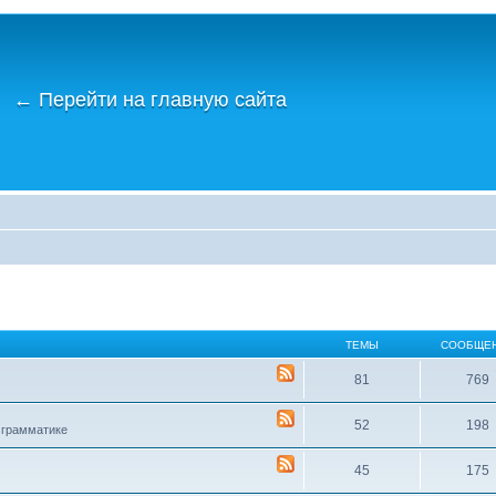
←
Перейти на главную сайта
ТЕМЫ
СООБЩЕ
81
769
52
198
 грамматике
45
175