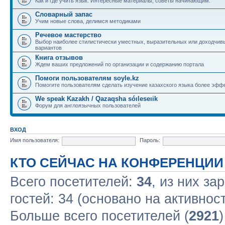
Как и где учить язык. Интересные материалы, советы начинающим.
Словарный запас
Учим новые слова, делимся методиками
Речевое мастерство
Выбор наиболее стилистически уместных, выразительных или доходчив
вариантов
Книга отзывов
Ждем ваших предложений по организации и содержанию портала
Помоги пользователям soyle.kz
Помогите пользователям сделать изучение казахского языка более эфф
We speak Kazakh / Qazaqsha sóıleseıik
Форум для англоязычных пользователей
ВХОД
Имя пользователя:
Пароль:
КТО СЕЙЧАС НА КОНФЕРЕНЦИИ
Всего посетителей:
34
, из них за
гостей: 34 (основано на активнос
Больше всего посетителей (
2921