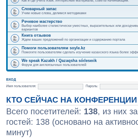
Как и где учить язык. Интересные материалы, советы начинающим.
Словарный запас
Учим новые слова, делимся методиками
Речевое мастерство
Выбор наиболее стилистически уместных, выразительных или доходчив
вариантов
Книга отзывов
Ждем ваших предложений по организации и содержанию портала
Помоги пользователям soyle.kz
Помогите пользователям сделать изучение казахского языка более эфф
We speak Kazakh / Qazaqsha sóıleseıik
Форум для англоязычных пользователей
ВХОД
Имя пользователя:
Пароль:
КТО СЕЙЧАС НА КОНФЕРЕНЦИИ
Всего посетителей:
138
, из них з
гостей: 138 (основано на активно
минут)