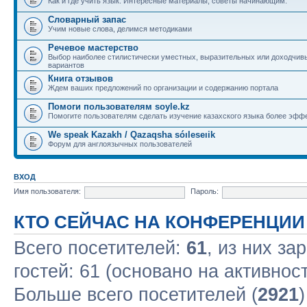
Как и где учить язык. Интересные материалы, советы начинающим.
Словарный запас
Учим новые слова, делимся методиками
Речевое мастерство
Выбор наиболее стилистически уместных, выразительных или доходчив
вариантов
Книга отзывов
Ждем ваших предложений по организации и содержанию портала
Помоги пользователям soyle.kz
Помогите пользователям сделать изучение казахского языка более эфф
We speak Kazakh / Qazaqsha sóıleseıik
Форум для англоязычных пользователей
ВХОД
Имя пользователя:
Пароль:
КТО СЕЙЧАС НА КОНФЕРЕНЦИИ
Всего посетителей:
61
, из них за
гостей: 61 (основано на активнос
Больше всего посетителей (
2921