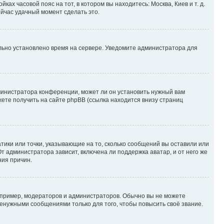
ках часовой пояс на тот, в котором вы находитесь: Москва, Киев и т. д.
ейчас удачный момент сделать это.
ильно установлено время на сервере. Уведомите администратора для
министратора конференции, может ли он установить нужный вам
жете получить на сайте phpBB (ссылка находится внизу страниц
атики или точки, указывающие на то, сколько сообщений вы оставили или
т администратора зависит, включена ли поддержка аватар, и от него же
ния причин.
пример, модераторов и администраторов. Обычно вы не можете
енужными сообщениями только для того, чтобы повысить своё звание.