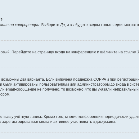
й?
ание на конференции
. Выберите
Да
, и вы будете видны только администрат
 новый. Перейдите на страницу входа на конференцию и щёлкните на ссылку
З
о возможны два варианта. Если включена поддержка COPPA и при регистрации 
и были активированы пользователями или администратором до входа в систе
и email-сообщение не получено, то возможно, что вы указали неправильный 
тором.
ил вашу учётную запись. Кроме того, многие конференции периодически уда
зарегистрироваться снова и активнее участвовать в дискуссиях.