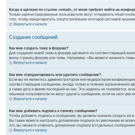
Когда я щёлкаю по ссылке «email», от меня требуют войти на конфе
Только зарегистрированные пользователи могут отправлять email-сооб
того, чтобы предотвратить злоупотребления почтовой системой анони
Вернуться к началу
Создание сообщений
Как мне создать тему в форуме?
Для создания новой темы в форуме щёлкните по соответствующей кнопк
внизу страниц форума или темы. Например: «Вы можете начинать темы»,
Вернуться к началу
Как мне отредактировать или удалить сообщение?
Если вы не являетесь администратором или модератором конференции, 
соответствующем сообщении, иногда только в течение ограниченного вр
а также дату и время последней из них. Эта надпись не появляется, е
обычные пользователи не могут удалить сообщение, если на него уже кт
Вернуться к началу
Как мне добавить подпись к своему сообщению?
Чтобы добавить подпись к сообщению, вы должны сначала создать её в
Вы также можете настроить добавление подписи по умолчанию ко всем
это, вы сможете отменить добавление подписи в отдельных сообщения
Вернуться к началу