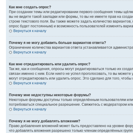
Как мне создать опрос?
При создании темы или редактировании первого сообщения темы щёлкн
вы не видите такой закладки или формы, то вы не имеете прав на созда
строке текстового поля. Вы также можете задать количество вариантов,
опрос будет постоянным) и возможность пользователей изменять вариан
Вернуться к началу
Почему я не могу добавить больше вариантов ответа?
Ограничение количества вариантов ответа устанавливается администр
Вернуться к началу
Как мне отредактировать или удалить опрос?
Так же, как и сообщения, опросы могут редактироваться только их соз
связан именно с ним. Если никто не успел проголосовать, то вы можете
могут отредактировать или удалить опрос. Это сделано для того, чтобы
Вернуться к началу
Почему мне недоступны некоторые форумы?
Некоторые форумы доступны только определённым пользователям или г
потребоваться специальное разрешение. Свяжитесь с модератором ил
Вернуться к началу
Почему я не могу добавлять вложения?
Право добавления вложений может быть предоставлено на уровне фору
что добавлять вложения разрешено только членам определённых групп.