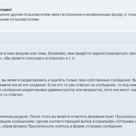
ренцию!
щения другим пользователям через встроенную в конференцию форму, и толь
мными пользователями.
е в окне форума или темы. Возможно, вам придётся зарегистрироваться, пр
 «Вы можете голосовать в опросах» и т. п.
вы можете редактировать и удалять только свои собственные сообщения. В
емени после его создания. Если кто-то уже ответил на сообщение, то под ни
сли сообщение редактировал администратор или модератор, хотя они могут са
о-то ответил.
 личном разделе. После этого вы можете отметить флажком пункт
Присоедини
 вашим сообщениям, сделав соответствующий выбор в параграфе «Отправка 
х, убрав флажок
Присоединить подпись
в форме отправки сообщения.