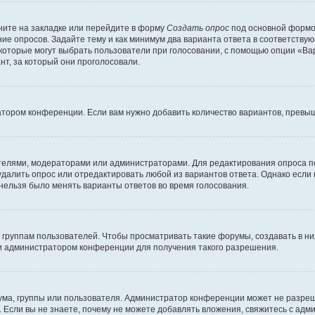
ите на закладке или перейдите в форму
Создать опрос
под основной формой
ние опросов. Задайте тему и как минимум два варианта ответа в соответству
 которые могут выбрать пользователи при голосовании, с помощью опции «Вар
т, за который они проголосовали.
атором конференции. Если вам нужно добавить количество вариантов, превы
дателями, модераторами или администраторами. Для редактирования опроса п
 удалить опрос или отредактировать любой из вариантов ответа. Однако если
 нельзя было менять варианты ответов во время голосования.
руппам пользователей. Чтобы просматривать такие форумы, создавать в них
и администратором конференции для получения такого разрешения.
ма, группы или пользователя. Администратор конференции может не разре
 Если вы не знаете, почему не можете добавлять вложения, свяжитесь с ад