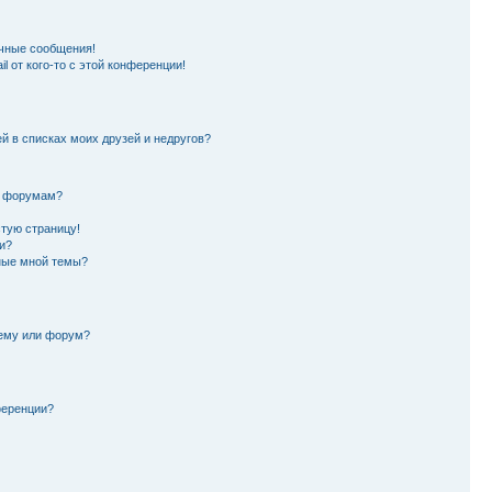
чные сообщения!
l от кого-то с этой конференции!
й в списках моих друзей и недругов?
и форумам?
стую страницу!
и?
ные мной темы?
тему или форум?
ференции?