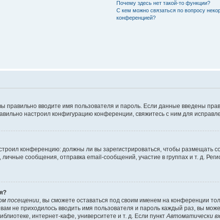
Почему здесь нет такой-то функции?
С кем можно связаться по вопросу неко
конференцией?
вы правильно вводите имя пользователя и пароль. Если данные введены прав
равильно настроил конфигурацию конференции, свяжитесь с ним для исправле
 настроил конференцию: должны ли вы зарегистрироваться, чтобы размещать 
чные сообщения, отправка email-сообщений, участие в группах и т. д. Регис
я?
ом посещении
, вы сможете оставаться под своим именем на конференции тол
ы вам не приходилось вводить имя пользователя и пароль каждый раз, вы мож
блиотеке, интернет-кафе, университете и т. д. Если пункт
Автоматически вх