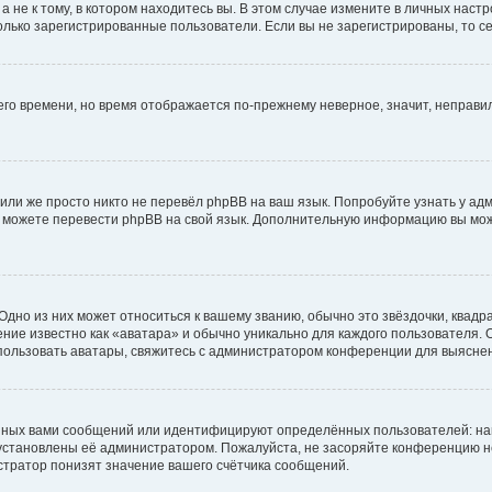
не к тому, в котором находитесь вы. В этом случае измените в личных настрой
 только зарегистрированные пользователи. Если вы не зарегистрированы, то с
него времени, но время отображается по-прежнему неверное, значит, неправ
или же просто никто не перевёл phpBB на ваш язык. Попробуйте узнать у ад
ами можете перевести phpBB на свой язык. Дополнительную информацию вы мо
дно из них может относиться к вашему званию, обычно это звёздочки, квадр
ние известно как «аватара» и обычно уникально для каждого пользователя. О
использовать аватары, свяжитесь с администратором конференции для выясне
нных вами сообщений или идентифицируют определённых пользователей: на
установлены её администратором. Пожалуйста, не засоряйте конференцию н
тратор понизят значение вашего счётчика сообщений.