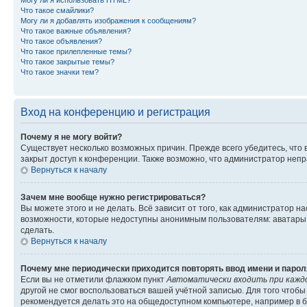
Могу ли я использовать HTML?
Что такое смайлики?
Могу ли я добавлять изображения к сообщениям?
Что такое важные объявления?
Что такое объявления?
Что такое прилепленные темы?
Что такое закрытые темы?
Что такое значки тем?
Вход на конференцию и регистрация
Почему я не могу войти?
Существует несколько возможных причин. Прежде всего убедитесь, что 
закрыт доступ к конференции. Также возможно, что администратор неп
Вернуться к началу
Зачем мне вообще нужно регистрироваться?
Вы можете этого и не делать. Всё зависит от того, как администратор
возможности, которые недоступны анонимным пользователям: аватары, ли
сделать.
Вернуться к началу
Почему мне периодически приходится повторять ввод имени и парол
Если вы не отметили флажком пункт
Автоматически входить при кажд
другой не смог воспользоваться вашей учётной записью. Для того чтоб
рекомендуется делать это на общедоступном компьютере, например в би