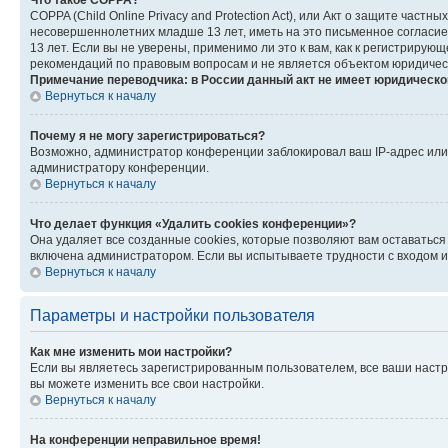
Что такое COPPA?
COPPA (Child Online Privacy and Protection Act), или Акт о защите час
несовершеннолетних младше 13 лет, иметь на это письменное согласи
13 лет. Если вы не уверены, применимо ли это к вам, как к регистриру
рекомендаций по правовым вопросам и не является объектом юридичес
Примечание переводчика: в России данный акт не имеет юридическо
Вернуться к началу
Почему я не могу зарегистрироваться?
Возможно, администратор конференции заблокировал ваш IP-адрес или 
администратору конференции.
Вернуться к началу
Что делает функция «Удалить cookies конференции»?
Она удаляет все созданные cookies, которые позволяют вам оставатьс
включена администратором. Если вы испытываете трудности с входом и
Вернуться к началу
Параметры и настройки пользователя
Как мне изменить мои настройки?
Если вы являетесь зарегистрированным пользователем, все ваши настр
вы можете изменить все свои настройки.
Вернуться к началу
На конференции неправильное время!