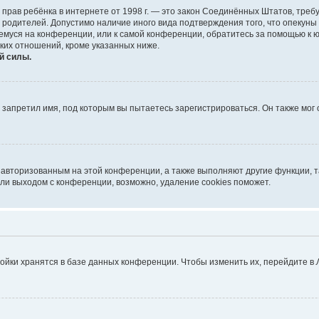
тных прав ребёнка в интернете от 1998 г. — это закон Соединённых Штатов, т
е родителей. Допустимо наличие иного вида подтверждения того, что опек
ющемуся на конференции, или к самой конференции, обратитесь за помощью к 
ких отношений, кроме указанных ниже.
й силы.
запретил имя, под которым вы пытаетесь зарегистрироваться. Он также мог
я авторизованным на этой конференции, а также выполняют другие функции, 
ли выходом с конференции, возможно, удаление cookies поможет.
ойки хранятся в базе данных конференции. Чтобы изменить их, перейдите в