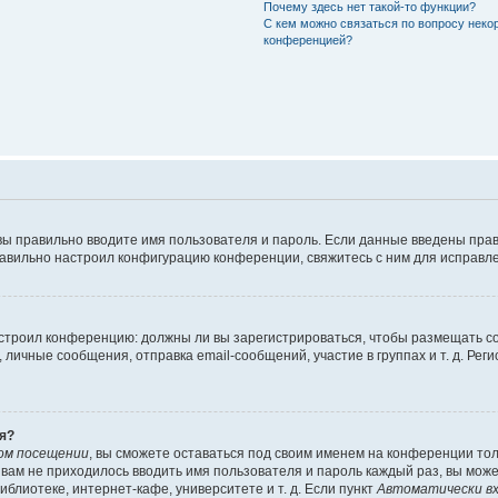
Почему здесь нет такой-то функции?
С кем можно связаться по вопросу неко
конференцией?
вы правильно вводите имя пользователя и пароль. Если данные введены прав
равильно настроил конфигурацию конференции, свяжитесь с ним для исправле
 настроил конференцию: должны ли вы зарегистрироваться, чтобы размещать 
чные сообщения, отправка email-сообщений, участие в группах и т. д. Регис
я?
ом посещении
, вы сможете оставаться под своим именем на конференции тол
ы вам не приходилось вводить имя пользователя и пароль каждый раз, вы мож
блиотеке, интернет-кафе, университете и т. д. Если пункт
Автоматически вх