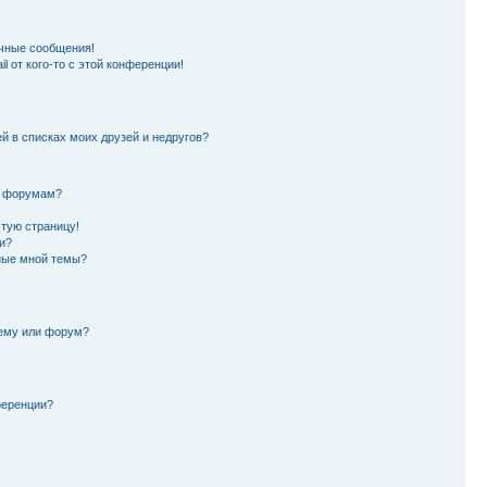
чные сообщения!
l от кого-то с этой конференции!
й в списках моих друзей и недругов?
и форумам?
стую страницу!
и?
ные мной темы?
тему или форум?
ференции?