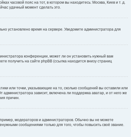
ках часовой пояс на тот, в котором вы находитесь: Москва, Киев и т. д.
ейчас удачный момент сделать это.
ильно установлено время на сервере. Уведомите администратора для
министратора конференции, может ли он установить нужный вам
жете получить на сайте phpBB (ссылка находится внизу страниц
атики или точки, указывающие на то, сколько сообщений вы оставили или
т администратора зависит, включена ли поддержка аватар, и от него же
ния причин.
пример, модераторов и администраторов. Обычно вы не можете
енужными сообщениями только для того, чтобы повысить своё звание.