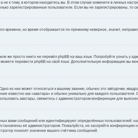
не к тому, в котором находитесь вы. В этом случае измените в личных настрой
 только зарегистрированные пользователи. Если вы не зарегистрированы, то с
него времени, но время отображается по-прежнему неверное, значит, неправ
или же просто никто не перевёл phpBB на ваш язык. Попробуйте узнать у ад
ами можете перевести phpBB на свой язык. Дополнительную информацию вы мо
дно из них может относиться к вашему званию, обычно это звёздочки, квадр
ние известно как «аватара» и обычно уникально для каждого пользователя. О
использовать аватары, свяжитесь с администратором конференции для выясне
нных вами сообщений или идентифицируют определённых пользователей: на
установлены её администратором. Пожалуйста, не засоряйте конференцию н
тратор понизят значение вашего счётчика сообщений.