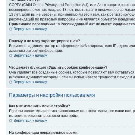
Что такое COPPA?
COPPA (Child Online Privacy and Protection Act), или Акт о защите час
несовершеннолетних младше 13 лет, иметь на это письменное согласи
13 лет. Если вы не уверены, применимо ли это к вам, как к регистриру
рекомендаций по правовым вопросам и не является объектом юридичес
Примечание переводчика: в России данный акт не имеет юридическо
Вернуться к началу
Почему я не могу зарегистрироваться?
Возможно, администратор конференции заблокировал ваш IP-адрес или 
администратору конференции.
Вернуться к началу
Что делает функция «Удалить cookies конференции»?
Она удаляет все созданные cookies, которые позволяют вам оставатьс
включена администратором. Если вы испытываете трудности с входом и
Вернуться к началу
Параметры и настройки пользователя
Как мне изменить мои настройки?
Если вы являетесь зарегистрированным пользователем, все ваши настр
вы можете изменить все свои настройки.
Вернуться к началу
На конференции неправильное время!