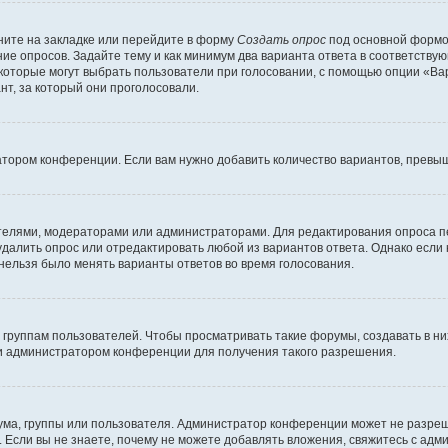
ите на закладке или перейдите в форму
Создать опрос
под основной формой
ние опросов. Задайте тему и как минимум два варианта ответа в соответству
 которые могут выбрать пользователи при голосовании, с помощью опции «Вар
т, за который они проголосовали.
атором конференции. Если вам нужно добавить количество вариантов, превы
дателями, модераторами или администраторами. Для редактирования опроса п
 удалить опрос или отредактировать любой из вариантов ответа. Однако если
 нельзя было менять варианты ответов во время голосования.
руппам пользователей. Чтобы просматривать такие форумы, создавать в них
и администратором конференции для получения такого разрешения.
ма, группы или пользователя. Администратор конференции может не разре
 Если вы не знаете, почему не можете добавлять вложения, свяжитесь с ад