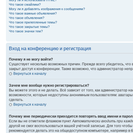
Могу ли я использовать HTML?
Что такое смайлики?
Могу ли я добавлять изображения к сообщениям?
Что такое важные объявления?
Что такое объявления?
Что такое прилепленные темы?
Что такое закрытые темы?
Что такое значки тем?
Вход на конференцию и регистрация
Почему я не могу войти?
Существует несколько возможных причин. Прежде всего убедитесь, что 
закрыт доступ к конференции. Также возможно, что администратор неп
Вернуться к началу
Зачем мне вообще нужно регистрироваться?
Вы можете этого и не делать. Всё зависит от того, как администратор
возможности, которые недоступны анонимным пользователям: аватары, ли
сделать.
Вернуться к началу
Почему мне периодически приходится повторять ввод имени и парол
Если вы не отметили флажком пункт
Автоматически входить при кажд
другой не смог воспользоваться вашей учётной записью. Для того чтоб
рекомендуется делать это на общедоступном компьютере, например в би