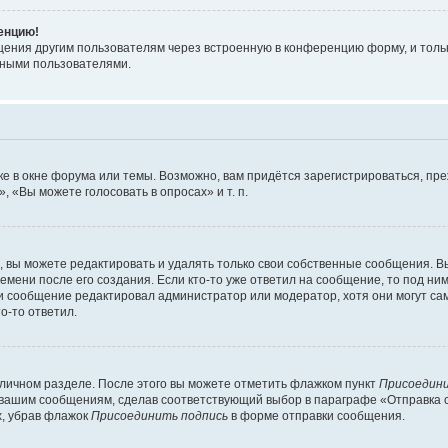
ренцию!
щения другим пользователям через встроенную в конференцию форму, и толь
мными пользователями.
е в окне форума или темы. Возможно, вам придётся зарегистрироваться, пр
 «Вы можете голосовать в опросах» и т. п.
вы можете редактировать и удалять только свои собственные сообщения. В
емени после его создания. Если кто-то уже ответил на сообщение, то под ни
сли сообщение редактировал администратор или модератор, хотя они могут са
о-то ответил.
 личном разделе. После этого вы можете отметить флажком пункт
Присоедини
 вашим сообщениям, сделав соответствующий выбор в параграфе «Отправка 
х, убрав флажок
Присоединить подпись
в форме отправки сообщения.