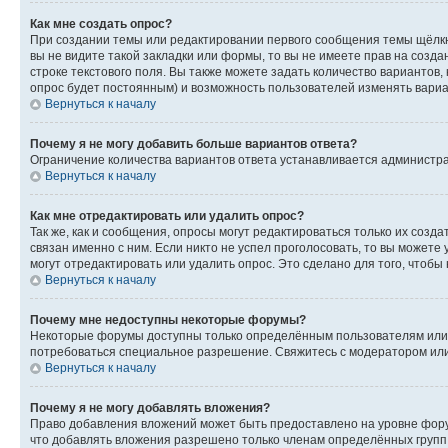
Как мне создать опрос?
При создании темы или редактировании первого сообщения темы щёлкн
вы не видите такой закладки или формы, то вы не имеете прав на созда
строке текстового поля. Вы также можете задать количество вариантов,
опрос будет постоянным) и возможность пользователей изменять вариан
Вернуться к началу
Почему я не могу добавить больше вариантов ответа?
Ограничение количества вариантов ответа устанавливается администр
Вернуться к началу
Как мне отредактировать или удалить опрос?
Так же, как и сообщения, опросы могут редактироваться только их соз
связан именно с ним. Если никто не успел проголосовать, то вы можете
могут отредактировать или удалить опрос. Это сделано для того, чтобы
Вернуться к началу
Почему мне недоступны некоторые форумы?
Некоторые форумы доступны только определённым пользователям или г
потребоваться специальное разрешение. Свяжитесь с модератором ил
Вернуться к началу
Почему я не могу добавлять вложения?
Право добавления вложений может быть предоставлено на уровне фору
что добавлять вложения разрешено только членам определённых групп.