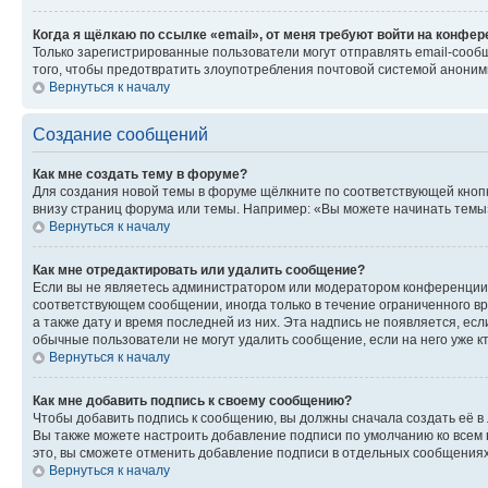
Когда я щёлкаю по ссылке «email», от меня требуют войти на конфе
Только зарегистрированные пользователи могут отправлять email-сооб
того, чтобы предотвратить злоупотребления почтовой системой анони
Вернуться к началу
Создание сообщений
Как мне создать тему в форуме?
Для создания новой темы в форуме щёлкните по соответствующей кнопк
внизу страниц форума или темы. Например: «Вы можете начинать темы»,
Вернуться к началу
Как мне отредактировать или удалить сообщение?
Если вы не являетесь администратором или модератором конференции, 
соответствующем сообщении, иногда только в течение ограниченного вр
а также дату и время последней из них. Эта надпись не появляется, е
обычные пользователи не могут удалить сообщение, если на него уже кт
Вернуться к началу
Как мне добавить подпись к своему сообщению?
Чтобы добавить подпись к сообщению, вы должны сначала создать её в
Вы также можете настроить добавление подписи по умолчанию ко всем
это, вы сможете отменить добавление подписи в отдельных сообщения
Вернуться к началу