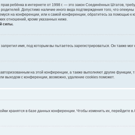
тных прав ребёнка в интернете от 1998 г. — это закон Соединённых Штатов, т
е родителей. Допустимо наличие иного вида подтверждения того, что опек
ющемуся на конференции, или к самой конференции, обратитесь за помощью к 
ких отношений, кроме указанных ниже.
й силы.
запретил имя, под которым вы пытаетесь зарегистрироваться. Он также мог
я авторизованным на этой конференции, а также выполняют другие функции, 
ли выходом с конференции, возможно, удаление cookies поможет.
ойки хранятся в базе данных конференции. Чтобы изменить их, перейдите в