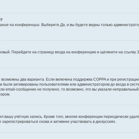
й?
ание на конференции
. Выберите
Да
, и вы будете видны только администрат
 новый. Перейдите на страницу входа на конференцию и щёлкните на ссылку
З
о возможны два варианта. Если включена поддержка COPPA и при регистрации 
и были активированы пользователями или администратором до входа в систе
и email-сообщение не получено, то возможно, что вы указали неправильный 
тором.
ил вашу учётную запись. Кроме того, многие конференции периодически уда
зарегистрироваться снова и активнее участвовать в дискуссиях.