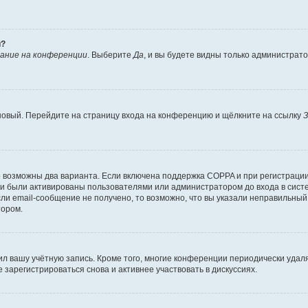
й?
ание на конференции
. Выберите
Да
, и вы будете видны только администрат
 новый. Перейдите на страницу входа на конференцию и щёлкните на ссылку
З
о возможны два варианта. Если включена поддержка COPPA и при регистрации 
и были активированы пользователями или администратором до входа в систе
и email-сообщение не получено, то возможно, что вы указали неправильный 
тором.
ил вашу учётную запись. Кроме того, многие конференции периодически уда
зарегистрироваться снова и активнее участвовать в дискуссиях.