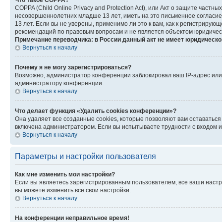
Что такое COPPA?
COPPA (Child Online Privacy and Protection Act), или Акт о защите час
несовершеннолетних младше 13 лет, иметь на это письменное согласи
13 лет. Если вы не уверены, применимо ли это к вам, как к регистриру
рекомендаций по правовым вопросам и не является объектом юридичес
Примечание переводчика: в России данный акт не имеет юридическо
Вернуться к началу
Почему я не могу зарегистрироваться?
Возможно, администратор конференции заблокировал ваш IP-адрес или 
администратору конференции.
Вернуться к началу
Что делает функция «Удалить cookies конференции»?
Она удаляет все созданные cookies, которые позволяют вам оставатьс
включена администратором. Если вы испытываете трудности с входом и
Вернуться к началу
Параметры и настройки пользователя
Как мне изменить мои настройки?
Если вы являетесь зарегистрированным пользователем, все ваши настр
вы можете изменить все свои настройки.
Вернуться к началу
На конференции неправильное время!