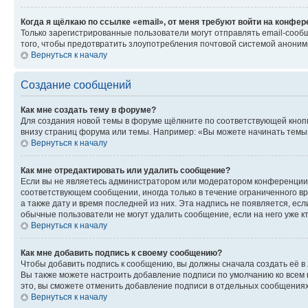
Когда я щёлкаю по ссылке «email», от меня требуют войти на конфе
Только зарегистрированные пользователи могут отправлять email-сооб
того, чтобы предотвратить злоупотребления почтовой системой анони
Вернуться к началу
Создание сообщений
Как мне создать тему в форуме?
Для создания новой темы в форуме щёлкните по соответствующей кнопк
внизу страниц форума или темы. Например: «Вы можете начинать темы»,
Вернуться к началу
Как мне отредактировать или удалить сообщение?
Если вы не являетесь администратором или модератором конференции, 
соответствующем сообщении, иногда только в течение ограниченного вр
а также дату и время последней из них. Эта надпись не появляется, е
обычные пользователи не могут удалить сообщение, если на него уже кт
Вернуться к началу
Как мне добавить подпись к своему сообщению?
Чтобы добавить подпись к сообщению, вы должны сначала создать её в
Вы также можете настроить добавление подписи по умолчанию ко всем
это, вы сможете отменить добавление подписи в отдельных сообщения
Вернуться к началу