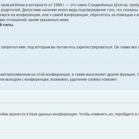
тных прав ребёнка в интернете от 1998 г. — это закон Соединённых Штатов, т
е родителей. Допустимо наличие иного вида подтверждения того, что опек
ющемуся на конференции, или к самой конференции, обратитесь за помощью к 
ких отношений, кроме указанных ниже.
й силы.
запретил имя, под которым вы пытаетесь зарегистрироваться. Он также мог
я авторизованным на этой конференции, а также выполняют другие функции, 
ли выходом с конференции, возможно, удаление cookies поможет.
ойки хранятся в базе данных конференции. Чтобы изменить их, перейдите в