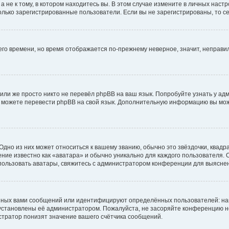
не к тому, в котором находитесь вы. В этом случае измените в личных настрой
 только зарегистрированные пользователи. Если вы не зарегистрированы, то с
него времени, но время отображается по-прежнему неверное, значит, неправ
или же просто никто не перевёл phpBB на ваш язык. Попробуйте узнать у ад
ами можете перевести phpBB на свой язык. Дополнительную информацию вы мо
дно из них может относиться к вашему званию, обычно это звёздочки, квадр
ние известно как «аватара» и обычно уникально для каждого пользователя. О
использовать аватары, свяжитесь с администратором конференции для выясне
нных вами сообщений или идентифицируют определённых пользователей: на
установлены её администратором. Пожалуйста, не засоряйте конференцию н
тратор понизят значение вашего счётчика сообщений.