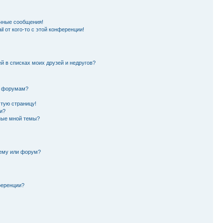
чные сообщения!
l от кого-то с этой конференции!
й в списках моих друзей и недругов?
и форумам?
стую страницу!
и?
ные мной темы?
тему или форум?
ференции?