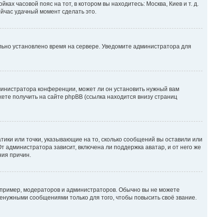
ках часовой пояс на тот, в котором вы находитесь: Москва, Киев и т. д.
ейчас удачный момент сделать это.
ильно установлено время на сервере. Уведомите администратора для
министратора конференции, может ли он установить нужный вам
жете получить на сайте phpBB (ссылка находится внизу страниц
атики или точки, указывающие на то, сколько сообщений вы оставили или
т администратора зависит, включена ли поддержка аватар, и от него же
ния причин.
пример, модераторов и администраторов. Обычно вы не можете
енужными сообщениями только для того, чтобы повысить своё звание.