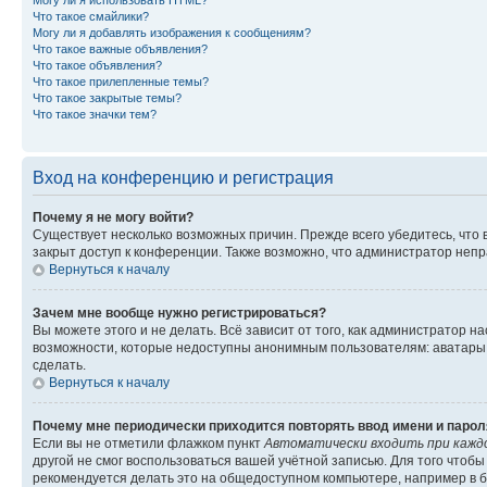
Могу ли я использовать HTML?
Что такое смайлики?
Могу ли я добавлять изображения к сообщениям?
Что такое важные объявления?
Что такое объявления?
Что такое прилепленные темы?
Что такое закрытые темы?
Что такое значки тем?
Вход на конференцию и регистрация
Почему я не могу войти?
Существует несколько возможных причин. Прежде всего убедитесь, что 
закрыт доступ к конференции. Также возможно, что администратор неп
Вернуться к началу
Зачем мне вообще нужно регистрироваться?
Вы можете этого и не делать. Всё зависит от того, как администратор
возможности, которые недоступны анонимным пользователям: аватары, ли
сделать.
Вернуться к началу
Почему мне периодически приходится повторять ввод имени и парол
Если вы не отметили флажком пункт
Автоматически входить при кажд
другой не смог воспользоваться вашей учётной записью. Для того чтоб
рекомендуется делать это на общедоступном компьютере, например в би