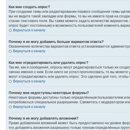
Как мне создать опрос?
При создании темы или редактировании первого сообщения темы щёлкн
вы не видите такой закладки или формы, то вы не имеете прав на созда
строке текстового поля. Вы также можете задать количество вариантов,
опрос будет постоянным) и возможность пользователей изменять вариан
Вернуться к началу
Почему я не могу добавить больше вариантов ответа?
Ограничение количества вариантов ответа устанавливается администр
Вернуться к началу
Как мне отредактировать или удалить опрос?
Так же, как и сообщения, опросы могут редактироваться только их соз
связан именно с ним. Если никто не успел проголосовать, то вы можете
могут отредактировать или удалить опрос. Это сделано для того, чтобы
Вернуться к началу
Почему мне недоступны некоторые форумы?
Некоторые форумы доступны только определённым пользователям или г
потребоваться специальное разрешение. Свяжитесь с модератором ил
Вернуться к началу
Почему я не могу добавлять вложения?
Право добавления вложений может быть предоставлено на уровне фору
что добавлять вложения разрешено только членам определённых групп.