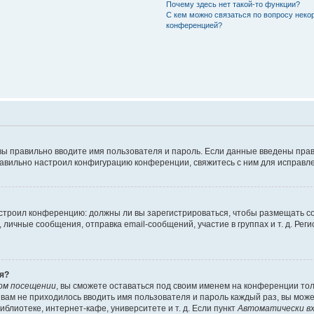
Почему здесь нет такой-то функции?
С кем можно связаться по вопросу неко
конференцией?
вы правильно вводите имя пользователя и пароль. Если данные введены прав
равильно настроил конфигурацию конференции, свяжитесь с ним для исправле
 настроил конференцию: должны ли вы зарегистрироваться, чтобы размещать 
чные сообщения, отправка email-сообщений, участие в группах и т. д. Регис
я?
ом посещении
, вы сможете оставаться под своим именем на конференции тол
ы вам не приходилось вводить имя пользователя и пароль каждый раз, вы мож
блиотеке, интернет-кафе, университете и т. д. Если пункт
Автоматически вх