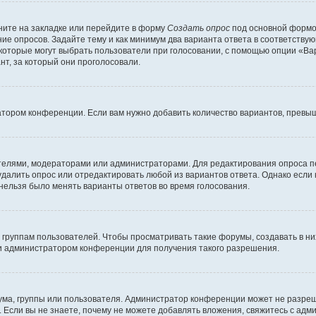
ите на закладке или перейдите в форму
Создать опрос
под основной формой
ние опросов. Задайте тему и как минимум два варианта ответа в соответству
 которые могут выбрать пользователи при голосовании, с помощью опции «Вар
т, за который они проголосовали.
атором конференции. Если вам нужно добавить количество вариантов, превы
дателями, модераторами или администраторами. Для редактирования опроса п
 удалить опрос или отредактировать любой из вариантов ответа. Однако если
 нельзя было менять варианты ответов во время голосования.
руппам пользователей. Чтобы просматривать такие форумы, создавать в них
и администратором конференции для получения такого разрешения.
ма, группы или пользователя. Администратор конференции может не разре
 Если вы не знаете, почему не можете добавлять вложения, свяжитесь с ад