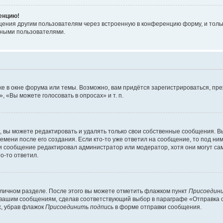
ренцию!
щения другим пользователям через встроенную в конференцию форму, и толь
мными пользователями.
е в окне форума или темы. Возможно, вам придётся зарегистрироваться, пр
 «Вы можете голосовать в опросах» и т. п.
вы можете редактировать и удалять только свои собственные сообщения. В
емени после его создания. Если кто-то уже ответил на сообщение, то под ни
сли сообщение редактировал администратор или модератор, хотя они могут са
о-то ответил.
 личном разделе. После этого вы можете отметить флажком пункт
Присоедини
 вашим сообщениям, сделав соответствующий выбор в параграфе «Отправка 
х, убрав флажок
Присоединить подпись
в форме отправки сообщения.