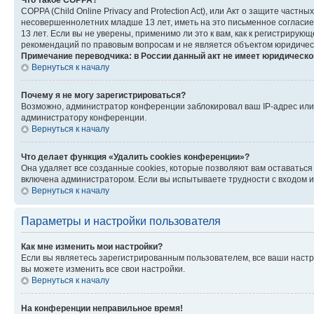
Что такое COPPA?
COPPA (Child Online Privacy and Protection Act), или Акт о защите час
несовершеннолетних младше 13 лет, иметь на это письменное согласи
13 лет. Если вы не уверены, применимо ли это к вам, как к регистриру
рекомендаций по правовым вопросам и не является объектом юридичес
Примечание переводчика: в России данный акт не имеет юридическо
Вернуться к началу
Почему я не могу зарегистрироваться?
Возможно, администратор конференции заблокировал ваш IP-адрес или 
администратору конференции.
Вернуться к началу
Что делает функция «Удалить cookies конференции»?
Она удаляет все созданные cookies, которые позволяют вам оставатьс
включена администратором. Если вы испытываете трудности с входом и
Вернуться к началу
Параметры и настройки пользователя
Как мне изменить мои настройки?
Если вы являетесь зарегистрированным пользователем, все ваши настр
вы можете изменить все свои настройки.
Вернуться к началу
На конференции неправильное время!