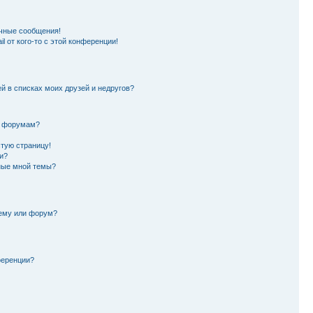
чные сообщения!
l от кого-то с этой конференции!
й в списках моих друзей и недругов?
и форумам?
стую страницу!
и?
ные мной темы?
тему или форум?
ференции?