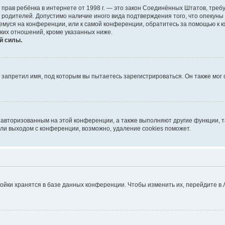
тных прав ребёнка в интернете от 1998 г. — это закон Соединённых Штатов, т
е родителей. Допустимо наличие иного вида подтверждения того, что опек
ющемуся на конференции, или к самой конференции, обратитесь за помощью к 
ких отношений, кроме указанных ниже.
й силы.
запретил имя, под которым вы пытаетесь зарегистрироваться. Он также мог
я авторизованным на этой конференции, а также выполняют другие функции, 
ли выходом с конференции, возможно, удаление cookies поможет.
ойки хранятся в базе данных конференции. Чтобы изменить их, перейдите в