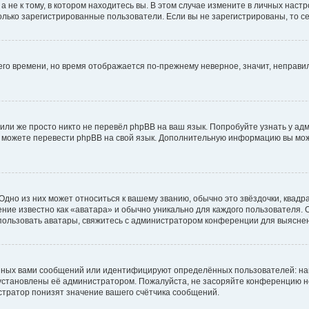
не к тому, в котором находитесь вы. В этом случае измените в личных настрой
 только зарегистрированные пользователи. Если вы не зарегистрированы, то с
него времени, но время отображается по-прежнему неверное, значит, неправ
или же просто никто не перевёл phpBB на ваш язык. Попробуйте узнать у ад
ами можете перевести phpBB на свой язык. Дополнительную информацию вы мо
дно из них может относиться к вашему званию, обычно это звёздочки, квадр
ние известно как «аватара» и обычно уникально для каждого пользователя. О
использовать аватары, свяжитесь с администратором конференции для выясне
нных вами сообщений или идентифицируют определённых пользователей: на
установлены её администратором. Пожалуйста, не засоряйте конференцию н
тратор понизят значение вашего счётчика сообщений.