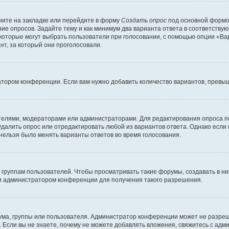
ите на закладке или перейдите в форму
Создать опрос
под основной формой
ние опросов. Задайте тему и как минимум два варианта ответа в соответству
 которые могут выбрать пользователи при голосовании, с помощью опции «Вар
т, за который они проголосовали.
атором конференции. Если вам нужно добавить количество вариантов, превы
дателями, модераторами или администраторами. Для редактирования опроса п
 удалить опрос или отредактировать любой из вариантов ответа. Однако если
 нельзя было менять варианты ответов во время голосования.
руппам пользователей. Чтобы просматривать такие форумы, создавать в них
и администратором конференции для получения такого разрешения.
ма, группы или пользователя. Администратор конференции может не разре
 Если вы не знаете, почему не можете добавлять вложения, свяжитесь с ад