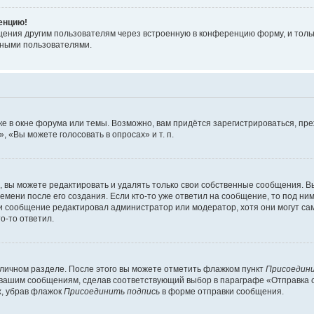
ренцию!
щения другим пользователям через встроенную в конференцию форму, и толь
мными пользователями.
е в окне форума или темы. Возможно, вам придётся зарегистрироваться, пр
 «Вы можете голосовать в опросах» и т. п.
вы можете редактировать и удалять только свои собственные сообщения. В
емени после его создания. Если кто-то уже ответил на сообщение, то под ни
сли сообщение редактировал администратор или модератор, хотя они могут са
о-то ответил.
 личном разделе. После этого вы можете отметить флажком пункт
Присоедини
 вашим сообщениям, сделав соответствующий выбор в параграфе «Отправка 
х, убрав флажок
Присоединить подпись
в форме отправки сообщения.