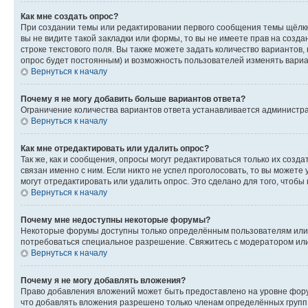
Как мне создать опрос?
При создании темы или редактировании первого сообщения темы щёлкн
вы не видите такой закладки или формы, то вы не имеете прав на созда
строке текстового поля. Вы также можете задать количество вариантов,
опрос будет постоянным) и возможность пользователей изменять вариан
Вернуться к началу
Почему я не могу добавить больше вариантов ответа?
Ограничение количества вариантов ответа устанавливается администр
Вернуться к началу
Как мне отредактировать или удалить опрос?
Так же, как и сообщения, опросы могут редактироваться только их соз
связан именно с ним. Если никто не успел проголосовать, то вы можете
могут отредактировать или удалить опрос. Это сделано для того, чтобы
Вернуться к началу
Почему мне недоступны некоторые форумы?
Некоторые форумы доступны только определённым пользователям или г
потребоваться специальное разрешение. Свяжитесь с модератором ил
Вернуться к началу
Почему я не могу добавлять вложения?
Право добавления вложений может быть предоставлено на уровне фору
что добавлять вложения разрешено только членам определённых групп.