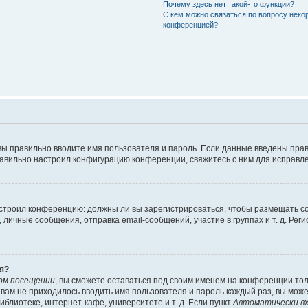
Почему здесь нет такой-то функции?
С кем можно связаться по вопросу неко
конференцией?
вы правильно вводите имя пользователя и пароль. Если данные введены прав
равильно настроил конфигурацию конференции, свяжитесь с ним для исправле
 настроил конференцию: должны ли вы зарегистрироваться, чтобы размещать 
чные сообщения, отправка email-сообщений, участие в группах и т. д. Регис
я?
ом посещении
, вы сможете оставаться под своим именем на конференции тол
ы вам не приходилось вводить имя пользователя и пароль каждый раз, вы мож
блиотеке, интернет-кафе, университете и т. д. Если пункт
Автоматически вх