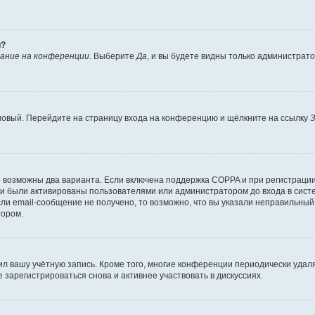
й?
ание на конференции
. Выберите
Да
, и вы будете видны только администрат
 новый. Перейдите на страницу входа на конференцию и щёлкните на ссылку
З
о возможны два варианта. Если включена поддержка COPPA и при регистрации 
и были активированы пользователями или администратором до входа в систе
и email-сообщение не получено, то возможно, что вы указали неправильный 
тором.
ил вашу учётную запись. Кроме того, многие конференции периодически уда
зарегистрироваться снова и активнее участвовать в дискуссиях.