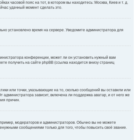
ках часовой пояс на тот, в котором вы находитесь: Москва, Киев и т. д.
ейчас удачный момент сделать это.
ильно установлено время на сервере. Уведомите администратора для
министратора конференции, может ли он установить нужный вам
жете получить на сайте phpBB (ссылка находится внизу страниц
атики или точки, указывающие на то, сколько сообщений вы оставили или
т администратора зависит, включена ли поддержка аватар, и от него же
ния причин.
пример, модераторов и администраторов. Обычно вы не можете
енужными сообщениями только для того, чтобы повысить своё звание.