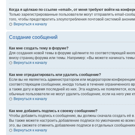
Когда я щёлкаю по ссылке «email», от меня требуют войти на конфе
Только зарегистрированные пользователи могут отправлять email-сооб
того, чтобы предотвратить злоупотребления почтовой системой анони
Вернуться к началу
Создание сообщений
Как мне создать тему в форуме?
Для создания новой темы в форуме щёлкните по соответствующей кнопк
внизу страниц форума или темы. Например: «Вы можете начинать темы»,
Вернуться к началу
Как мне отредактировать или удалить сообщение?
Если вы не являетесь администратором или модератором конференции, 
соответствующем сообщении, иногда только в течение ограниченного вр
а также дату и время последней из них. Эта надпись не появляется, е
обычные пользователи не могут удалить сообщение, если на него уже кт
Вернуться к началу
Как мне добавить подпись к своему сообщению?
Чтобы добавить подпись к сообщению, вы должны сначала создать её в
Вы также можете настроить добавление подписи по умолчанию ко всем
это, вы сможете отменить добавление подписи в отдельных сообщения
Вернуться к началу