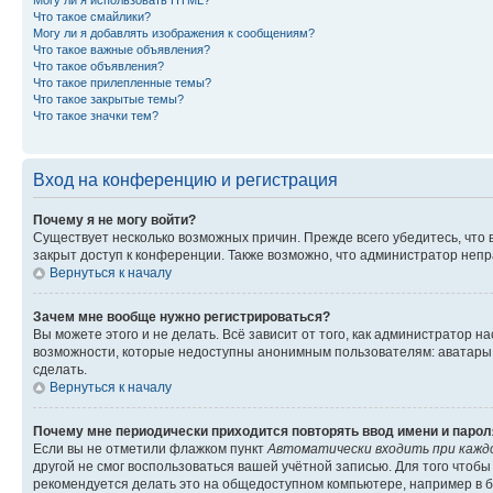
Могу ли я использовать HTML?
Что такое смайлики?
Могу ли я добавлять изображения к сообщениям?
Что такое важные объявления?
Что такое объявления?
Что такое прилепленные темы?
Что такое закрытые темы?
Что такое значки тем?
Вход на конференцию и регистрация
Почему я не могу войти?
Существует несколько возможных причин. Прежде всего убедитесь, что 
закрыт доступ к конференции. Также возможно, что администратор неп
Вернуться к началу
Зачем мне вообще нужно регистрироваться?
Вы можете этого и не делать. Всё зависит от того, как администратор
возможности, которые недоступны анонимным пользователям: аватары, ли
сделать.
Вернуться к началу
Почему мне периодически приходится повторять ввод имени и парол
Если вы не отметили флажком пункт
Автоматически входить при кажд
другой не смог воспользоваться вашей учётной записью. Для того чтоб
рекомендуется делать это на общедоступном компьютере, например в би