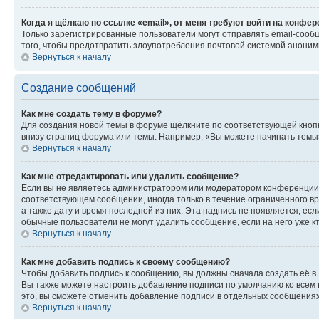
Когда я щёлкаю по ссылке «email», от меня требуют войти на конфе
Только зарегистрированные пользователи могут отправлять email-сооб
того, чтобы предотвратить злоупотребления почтовой системой анони
Вернуться к началу
Создание сообщений
Как мне создать тему в форуме?
Для создания новой темы в форуме щёлкните по соответствующей кнопк
внизу страниц форума или темы. Например: «Вы можете начинать темы»,
Вернуться к началу
Как мне отредактировать или удалить сообщение?
Если вы не являетесь администратором или модератором конференции, 
соответствующем сообщении, иногда только в течение ограниченного вр
а также дату и время последней из них. Эта надпись не появляется, е
обычные пользователи не могут удалить сообщение, если на него уже кт
Вернуться к началу
Как мне добавить подпись к своему сообщению?
Чтобы добавить подпись к сообщению, вы должны сначала создать её в
Вы также можете настроить добавление подписи по умолчанию ко всем
это, вы сможете отменить добавление подписи в отдельных сообщения
Вернуться к началу