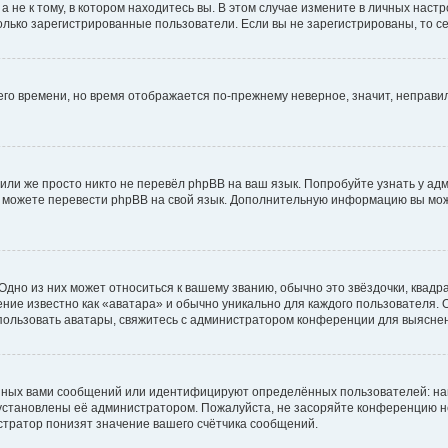
не к тому, в котором находитесь вы. В этом случае измените в личных настрой
 только зарегистрированные пользователи. Если вы не зарегистрированы, то с
него времени, но время отображается по-прежнему неверное, значит, неправ
или же просто никто не перевёл phpBB на ваш язык. Попробуйте узнать у ад
ами можете перевести phpBB на свой язык. Дополнительную информацию вы мо
дно из них может относиться к вашему званию, обычно это звёздочки, квадр
ние известно как «аватара» и обычно уникально для каждого пользователя. О
использовать аватары, свяжитесь с администратором конференции для выясне
нных вами сообщений или идентифицируют определённых пользователей: на
установлены её администратором. Пожалуйста, не засоряйте конференцию н
тратор понизят значение вашего счётчика сообщений.