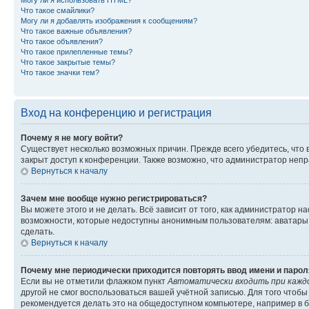
Могу ли я использовать HTML?
Что такое смайлики?
Могу ли я добавлять изображения к сообщениям?
Что такое важные объявления?
Что такое объявления?
Что такое прилепленные темы?
Что такое закрытые темы?
Что такое значки тем?
Вход на конференцию и регистрация
Почему я не могу войти?
Существует несколько возможных причин. Прежде всего убедитесь, что 
закрыт доступ к конференции. Также возможно, что администратор неп
Вернуться к началу
Зачем мне вообще нужно регистрироваться?
Вы можете этого и не делать. Всё зависит от того, как администратор
возможности, которые недоступны анонимным пользователям: аватары, ли
сделать.
Вернуться к началу
Почему мне периодически приходится повторять ввод имени и парол
Если вы не отметили флажком пункт
Автоматически входить при кажд
другой не смог воспользоваться вашей учётной записью. Для того чтоб
рекомендуется делать это на общедоступном компьютере, например в би