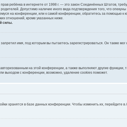
тных прав ребёнка в интернете от 1998 г. — это закон Соединённых Штатов, т
е родителей. Допустимо наличие иного вида подтверждения того, что опек
ющемуся на конференции, или к самой конференции, обратитесь за помощью к 
ких отношений, кроме указанных ниже.
й силы.
запретил имя, под которым вы пытаетесь зарегистрироваться. Он также мог
я авторизованным на этой конференции, а также выполняют другие функции, 
ли выходом с конференции, возможно, удаление cookies поможет.
ойки хранятся в базе данных конференции. Чтобы изменить их, перейдите в