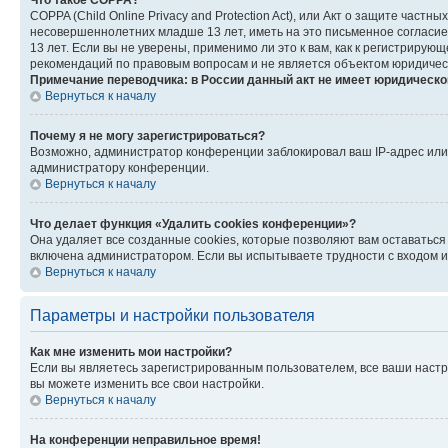
Что такое COPPA?
COPPA (Child Online Privacy and Protection Act), или Акт о защите час
несовершеннолетних младше 13 лет, иметь на это письменное согласи
13 лет. Если вы не уверены, применимо ли это к вам, как к регистриру
рекомендаций по правовым вопросам и не является объектом юридичес
Примечание переводчика: в России данный акт не имеет юридическо
Вернуться к началу
Почему я не могу зарегистрироваться?
Возможно, администратор конференции заблокировал ваш IP-адрес или 
администратору конференции.
Вернуться к началу
Что делает функция «Удалить cookies конференции»?
Она удаляет все созданные cookies, которые позволяют вам оставатьс
включена администратором. Если вы испытываете трудности с входом и
Вернуться к началу
Параметры и настройки пользователя
Как мне изменить мои настройки?
Если вы являетесь зарегистрированным пользователем, все ваши настр
вы можете изменить все свои настройки.
Вернуться к началу
На конференции неправильное время!