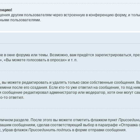
ренцию!
щения другим пользователям через встроенную в конференцию форму, и толь
мными пользователями.
е в окне форума или темы. Возможно, вам придётся зарегистрироваться, пр
 «Вы можете голосовать в опросах» и т. п.
вы можете редактировать и удалять только свои собственные сообщения. В
емени после его создания. Если кто-то уже ответил на сообщение, то под ни
сли сообщение редактировал администратор или модератор, хотя они могут са
о-то ответил.
 личном разделе. После этого вы можете отметить флажком пункт
Присоедини
 вашим сообщениям, сделав соответствующий выбор в параграфе «Отправка 
х, убрав флажок
Присоединить подпись
в форме отправки сообщения.