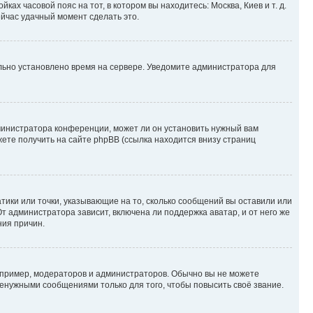
ках часовой пояс на тот, в котором вы находитесь: Москва, Киев и т. д.
ейчас удачный момент сделать это.
ильно установлено время на сервере. Уведомите администратора для
министратора конференции, может ли он установить нужный вам
жете получить на сайте phpBB (ссылка находится внизу страниц
атики или точки, указывающие на то, сколько сообщений вы оставили или
т администратора зависит, включена ли поддержка аватар, и от него же
ния причин.
пример, модераторов и администраторов. Обычно вы не можете
енужными сообщениями только для того, чтобы повысить своё звание.