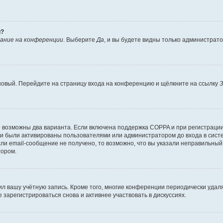
й?
ание на конференции
. Выберите
Да
, и вы будете видны только администрат
 новый. Перейдите на страницу входа на конференцию и щёлкните на ссылку
З
о возможны два варианта. Если включена поддержка COPPA и при регистрации 
и были активированы пользователями или администратором до входа в систе
и email-сообщение не получено, то возможно, что вы указали неправильный 
тором.
ил вашу учётную запись. Кроме того, многие конференции периодически уда
зарегистрироваться снова и активнее участвовать в дискуссиях.