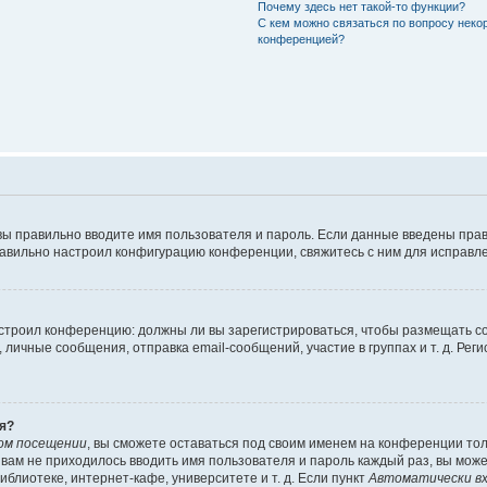
Почему здесь нет такой-то функции?
С кем можно связаться по вопросу неко
конференцией?
вы правильно вводите имя пользователя и пароль. Если данные введены прав
равильно настроил конфигурацию конференции, свяжитесь с ним для исправле
 настроил конференцию: должны ли вы зарегистрироваться, чтобы размещать 
чные сообщения, отправка email-сообщений, участие в группах и т. д. Регис
я?
ом посещении
, вы сможете оставаться под своим именем на конференции тол
ы вам не приходилось вводить имя пользователя и пароль каждый раз, вы мож
блиотеке, интернет-кафе, университете и т. д. Если пункт
Автоматически вх