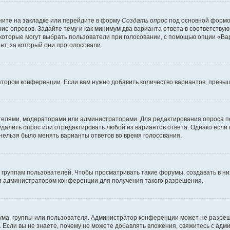
ите на закладке или перейдите в форму
Создать опрос
под основной формой
ние опросов. Задайте тему и как минимум два варианта ответа в соответству
 которые могут выбрать пользователи при голосовании, с помощью опции «Вар
т, за который они проголосовали.
атором конференции. Если вам нужно добавить количество вариантов, превы
дателями, модераторами или администраторами. Для редактирования опроса п
 удалить опрос или отредактировать любой из вариантов ответа. Однако если
 нельзя было менять варианты ответов во время голосования.
руппам пользователей. Чтобы просматривать такие форумы, создавать в них
и администратором конференции для получения такого разрешения.
ма, группы или пользователя. Администратор конференции может не разре
 Если вы не знаете, почему не можете добавлять вложения, свяжитесь с ад