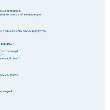
чные сообщения!
l от кого-то с этой конференции!
й в списках моих друзей и недругов?
и форумам?
стую страницу!
и?
ные мной темы?
тему или форум?
ференции?