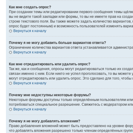
Как мне создать опрос?
При создании темы или редактировании первого сообщения темы щёлкн
вы не видите такой закладки или формы, то вы не имеете прав на созда
строке текстового поля. Вы также можете задать количество вариантов,
опрос будет постоянным) и возможность пользователей изменять вариан
Вернуться к началу
Почему я не могу добавить больше вариантов ответа?
Ограничение количества вариантов ответа устанавливается администр
Вернуться к началу
Как мне отредактировать или удалить опрос?
Так же, как и сообщения, опросы могут редактироваться только их соз
связан именно с ним. Если никто не успел проголосовать, то вы можете
могут отредактировать или удалить опрос. Это сделано для того, чтобы
Вернуться к началу
Почему мне недоступны некоторые форумы?
Некоторые форумы доступны только определённым пользователям или г
потребоваться специальное разрешение. Свяжитесь с модератором ил
Вернуться к началу
Почему я не могу добавлять вложения?
Право добавления вложений может быть предоставлено на уровне фору
что добавлять вложения разрешено только членам определённых групп.