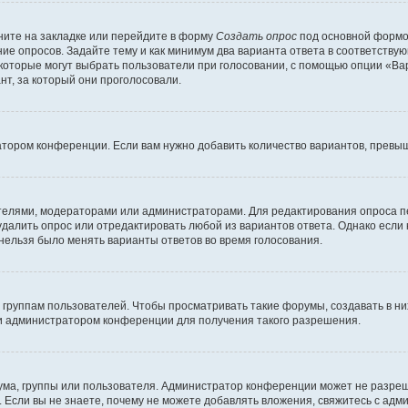
ите на закладке или перейдите в форму
Создать опрос
под основной формой
ние опросов. Задайте тему и как минимум два варианта ответа в соответству
 которые могут выбрать пользователи при голосовании, с помощью опции «Вар
т, за который они проголосовали.
атором конференции. Если вам нужно добавить количество вариантов, превы
дателями, модераторами или администраторами. Для редактирования опроса п
 удалить опрос или отредактировать любой из вариантов ответа. Однако если
 нельзя было менять варианты ответов во время голосования.
руппам пользователей. Чтобы просматривать такие форумы, создавать в них
и администратором конференции для получения такого разрешения.
ма, группы или пользователя. Администратор конференции может не разре
 Если вы не знаете, почему не можете добавлять вложения, свяжитесь с ад