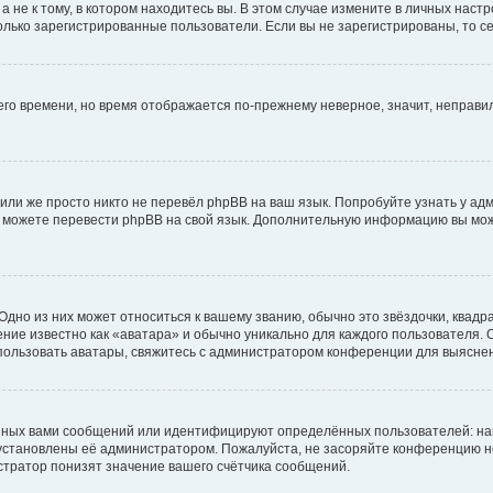
не к тому, в котором находитесь вы. В этом случае измените в личных настрой
 только зарегистрированные пользователи. Если вы не зарегистрированы, то с
него времени, но время отображается по-прежнему неверное, значит, неправ
или же просто никто не перевёл phpBB на ваш язык. Попробуйте узнать у ад
ами можете перевести phpBB на свой язык. Дополнительную информацию вы мо
дно из них может относиться к вашему званию, обычно это звёздочки, квадр
ние известно как «аватара» и обычно уникально для каждого пользователя. О
использовать аватары, свяжитесь с администратором конференции для выясне
нных вами сообщений или идентифицируют определённых пользователей: на
установлены её администратором. Пожалуйста, не засоряйте конференцию н
тратор понизят значение вашего счётчика сообщений.