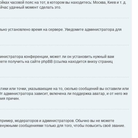
ках часовой пояс на тот, в котором вы находитесь: Москва, Киев и т. д.
ейчас удачный момент сделать это.
ильно установлено время на сервере. Уведомите администратора для
министратора конференции, может ли он установить нужный вам
жете получить на сайте phpBB (ссылка находится внизу страниц
атики или точки, указывающие на то, сколько сообщений вы оставили или
т администратора зависит, включена ли поддержка аватар, и от него же
ния причин.
пример, модераторов и администраторов. Обычно вы не можете
енужными сообщениями только для того, чтобы повысить своё звание.