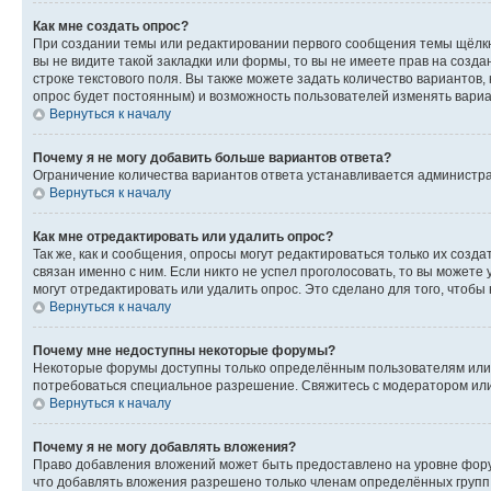
Как мне создать опрос?
При создании темы или редактировании первого сообщения темы щёлкн
вы не видите такой закладки или формы, то вы не имеете прав на созда
строке текстового поля. Вы также можете задать количество вариантов,
опрос будет постоянным) и возможность пользователей изменять вариан
Вернуться к началу
Почему я не могу добавить больше вариантов ответа?
Ограничение количества вариантов ответа устанавливается администр
Вернуться к началу
Как мне отредактировать или удалить опрос?
Так же, как и сообщения, опросы могут редактироваться только их соз
связан именно с ним. Если никто не успел проголосовать, то вы можете
могут отредактировать или удалить опрос. Это сделано для того, чтобы
Вернуться к началу
Почему мне недоступны некоторые форумы?
Некоторые форумы доступны только определённым пользователям или г
потребоваться специальное разрешение. Свяжитесь с модератором ил
Вернуться к началу
Почему я не могу добавлять вложения?
Право добавления вложений может быть предоставлено на уровне фору
что добавлять вложения разрешено только членам определённых групп.