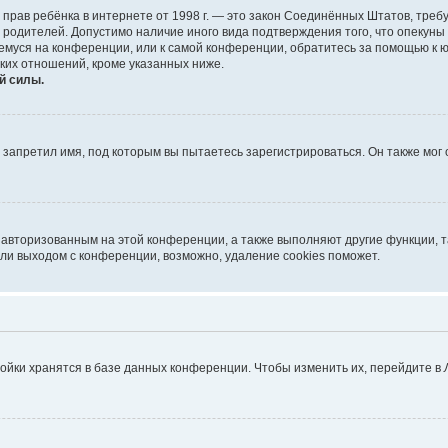
тных прав ребёнка в интернете от 1998 г. — это закон Соединённых Штатов, т
е родителей. Допустимо наличие иного вида подтверждения того, что опек
ющемуся на конференции, или к самой конференции, обратитесь за помощью к 
ких отношений, кроме указанных ниже.
й силы.
запретил имя, под которым вы пытаетесь зарегистрироваться. Он также мог
я авторизованным на этой конференции, а также выполняют другие функции, 
ли выходом с конференции, возможно, удаление cookies поможет.
ойки хранятся в базе данных конференции. Чтобы изменить их, перейдите в