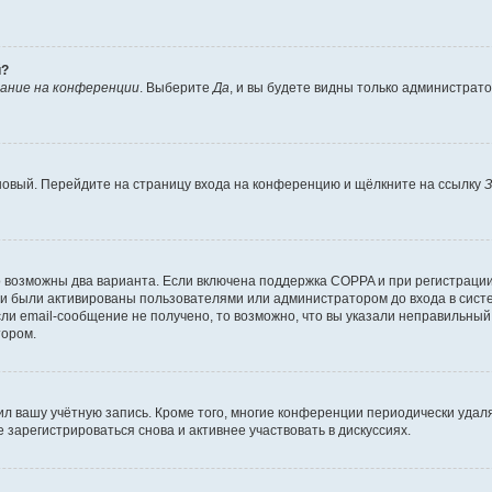
й?
ание на конференции
. Выберите
Да
, и вы будете видны только администрат
 новый. Перейдите на страницу входа на конференцию и щёлкните на ссылку
З
о возможны два варианта. Если включена поддержка COPPA и при регистрации 
и были активированы пользователями или администратором до входа в систе
и email-сообщение не получено, то возможно, что вы указали неправильный 
тором.
ил вашу учётную запись. Кроме того, многие конференции периодически уда
зарегистрироваться снова и активнее участвовать в дискуссиях.