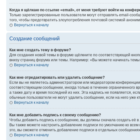
Когда я щёлкаю по ссылке «email», от меня требуют войти на конфе
Только зарегистрированные пользователи могут отправлять email-сооб
того, чтобы предотвратить злоупотребления почтовой системой анони
Вернуться к началу
Создание сообщений
Как мне создать тему в форуме?
Для создания новой темы в форуме щёлкните по соответствующей кнопк
внизу страниц форума или темы. Например: «Вы можете начинать темы»,
Вернуться к началу
Как мне отредактировать или удалить сообщение?
Если вы не являетесь администратором или модератором конференции, 
соответствующем сообщении, иногда только в течение ограниченного вр
а также дату и время последней из них. Эта надпись не появляется, е
обычные пользователи не могут удалить сообщение, если на него уже кт
Вернуться к началу
Как мне добавить подпись к своему сообщению?
Чтобы добавить подпись к сообщению, вы должны сначала создать её в
Вы также можете настроить добавление подписи по умолчанию ко всем
это, вы сможете отменить добавление подписи в отдельных сообщения
Вернуться к началу