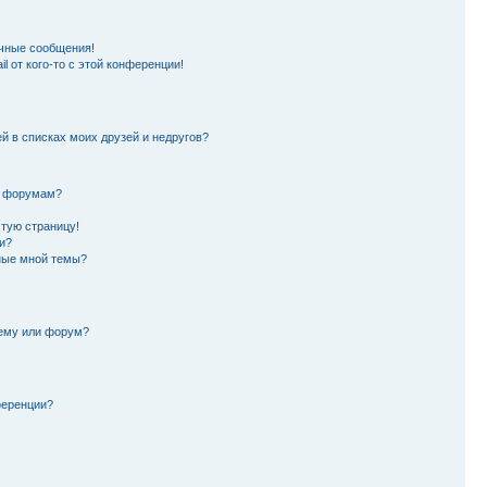
чные сообщения!
l от кого-то с этой конференции!
й в списках моих друзей и недругов?
и форумам?
стую страницу!
и?
ные мной темы?
тему или форум?
ференции?