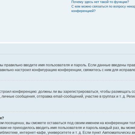
Почему здесь нет такой-то функции?
С кем можно связаться по вопросу неко
конференцией?
вы правильно вводите имя пользователя и пароль. Если данные введены прав
равильно настроил конфигурацию конференции, свяжитесь с ним для исправле
 настроил конференцию: должны ли вы зарегистрироваться, чтобы размещать 
чные сообщения, отправка email-сообщений, участие в группах и т. д. Регис
я?
ом посещении
, вы сможете оставаться под своим именем на конференции тол
ы вам не приходилось вводить имя пользователя и пароль каждый раз, вы мож
блиотеке, интернет-кафе, университете и т. д. Если пункт
Автоматически вх