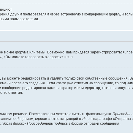
ренцию!
щения другим пользователям через встроенную в конференцию форму, и толь
мными пользователями.
е в окне форума или темы. Возможно, вам придётся зарегистрироваться, пр
 «Вы можете голосовать в опросах» и т. п.
вы можете редактировать и удалять только свои собственные сообщения. В
емени после его создания. Если кто-то уже ответил на сообщение, то под ни
сли сообщение редактировал администратор или модератор, хотя они могут са
о-то ответил.
 личном разделе. После этого вы можете отметить флажком пункт
Присоедини
 вашим сообщениям, сделав соответствующий выбор в параграфе «Отправка 
х, убрав флажок
Присоединить подпись
в форме отправки сообщения.