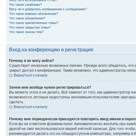
Могу ли я использовать HTML?
Что такое смайлики?
Могу ли я добавлять изображения к сообщениям?
Что такое важные объявления?
Что такое объявления?
Что такое прилепленные темы?
Что такое закрытые темы?
Что такое значки тем?
Вход на конференцию и регистрация
Почему я не могу войти?
Существует несколько возможных причин. Прежде всего убедитесь, что 
закрыт доступ к конференции. Также возможно, что администратор неп
Вернуться к началу
Зачем мне вообще нужно регистрироваться?
Вы можете этого и не делать. Всё зависит от того, как администратор
возможности, которые недоступны анонимным пользователям: аватары, ли
сделать.
Вернуться к началу
Почему мне периодически приходится повторять ввод имени и парол
Если вы не отметили флажком пункт
Автоматически входить при кажд
другой не смог воспользоваться вашей учётной записью. Для того чтоб
рекомендуется делать это на общедоступном компьютере, например в би