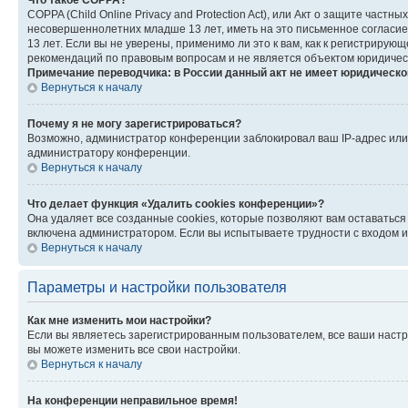
Что такое COPPA?
COPPA (Child Online Privacy and Protection Act), или Акт о защите час
несовершеннолетних младше 13 лет, иметь на это письменное согласи
13 лет. Если вы не уверены, применимо ли это к вам, как к регистриру
рекомендаций по правовым вопросам и не является объектом юридичес
Примечание переводчика: в России данный акт не имеет юридическо
Вернуться к началу
Почему я не могу зарегистрироваться?
Возможно, администратор конференции заблокировал ваш IP-адрес или 
администратору конференции.
Вернуться к началу
Что делает функция «Удалить cookies конференции»?
Она удаляет все созданные cookies, которые позволяют вам оставатьс
включена администратором. Если вы испытываете трудности с входом и
Вернуться к началу
Параметры и настройки пользователя
Как мне изменить мои настройки?
Если вы являетесь зарегистрированным пользователем, все ваши настр
вы можете изменить все свои настройки.
Вернуться к началу
На конференции неправильное время!