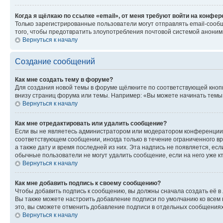
Когда я щёлкаю по ссылке «email», от меня требуют войти на конфе
Только зарегистрированные пользователи могут отправлять email-сооб
того, чтобы предотвратить злоупотребления почтовой системой анони
Вернуться к началу
Создание сообщений
Как мне создать тему в форуме?
Для создания новой темы в форуме щёлкните по соответствующей кнопк
внизу страниц форума или темы. Например: «Вы можете начинать темы»,
Вернуться к началу
Как мне отредактировать или удалить сообщение?
Если вы не являетесь администратором или модератором конференции, 
соответствующем сообщении, иногда только в течение ограниченного вр
а также дату и время последней из них. Эта надпись не появляется, е
обычные пользователи не могут удалить сообщение, если на него уже кт
Вернуться к началу
Как мне добавить подпись к своему сообщению?
Чтобы добавить подпись к сообщению, вы должны сначала создать её в
Вы также можете настроить добавление подписи по умолчанию ко всем
это, вы сможете отменить добавление подписи в отдельных сообщения
Вернуться к началу