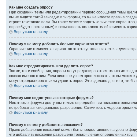
Как мне создать опрос?
При создании темы или редактировании первого сообщения темы щёлкн
вы не видите такой закладки или формы, то вы не имеете прав на созда
строке текстового поля. Вы также можете задать количество вариантов,
опрос будет постоянным) и возможность пользователей изменять вариан
Вернуться к началу
Почему я не могу добавить больше вариантов ответа?
Ограничение количества вариантов ответа устанавливается администр
Вернуться к началу
Как мне отредактировать или удалить опрос?
Так же, как и сообщения, опросы могут редактироваться только их соз
связан именно с ним. Если никто не успел проголосовать, то вы можете
могут отредактировать или удалить опрос. Это сделано для того, чтобы
Вернуться к началу
Почему мне недоступны некоторые форумы?
Некоторые форумы доступны только определённым пользователям или г
потребоваться специальное разрешение. Свяжитесь с модератором ил
Вернуться к началу
Почему я не могу добавлять вложения?
Право добавления вложений может быть предоставлено на уровне фору
что добавлять вложения разрешено только членам определённых групп.