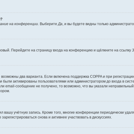
й?
ание на конференции
. Выберите
Да
, и вы будете видны только администрат
 новый. Перейдите на страницу входа на конференцию и щёлкните на ссылку
З
о возможны два варианта. Если включена поддержка COPPA и при регистрации 
и были активированы пользователями или администратором до входа в систе
и email-сообщение не получено, то возможно, что вы указали неправильный 
тором.
ил вашу учётную запись. Кроме того, многие конференции периодически уда
зарегистрироваться снова и активнее участвовать в дискуссиях.