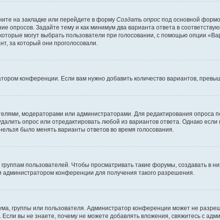
ите на закладке или перейдите в форму
Создать опрос
под основной формой
ние опросов. Задайте тему и как минимум два варианта ответа в соответству
 которые могут выбрать пользователи при голосовании, с помощью опции «Вар
т, за который они проголосовали.
атором конференции. Если вам нужно добавить количество вариантов, превы
дателями, модераторами или администраторами. Для редактирования опроса п
 удалить опрос или отредактировать любой из вариантов ответа. Однако если
 нельзя было менять варианты ответов во время голосования.
руппам пользователей. Чтобы просматривать такие форумы, создавать в них
и администратором конференции для получения такого разрешения.
ма, группы или пользователя. Администратор конференции может не разре
 Если вы не знаете, почему не можете добавлять вложения, свяжитесь с ад