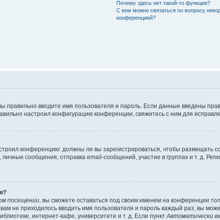
Почему здесь нет такой-то функции?
С кем можно связаться по вопросу неко
конференцией?
вы правильно вводите имя пользователя и пароль. Если данные введены прав
равильно настроил конфигурацию конференции, свяжитесь с ним для исправле
 настроил конференцию: должны ли вы зарегистрироваться, чтобы размещать 
чные сообщения, отправка email-сообщений, участие в группах и т. д. Регис
я?
ом посещении
, вы сможете оставаться под своим именем на конференции тол
ы вам не приходилось вводить имя пользователя и пароль каждый раз, вы мож
блиотеке, интернет-кафе, университете и т. д. Если пункт
Автоматически вх