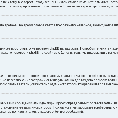
не к тому, в котором находитесь вы. В этом случае измените в личных настрой
 только зарегистрированные пользователи. Если вы не зарегистрированы, то с
него времени, но время отображается по-прежнему неверное, значит, неправ
или же просто никто не перевёл phpBB на ваш язык. Попробуйте узнать у ад
ами можете перевести phpBB на свой язык. Дополнительную информацию вы мо
дно из них может относиться к вашему званию, обычно это звёздочки, квадр
ние известно как «аватара» и обычно уникально для каждого пользователя. О
использовать аватары, свяжитесь с администратором конференции для выясне
нных вами сообщений или идентифицируют определённых пользователей: на
установлены её администратором. Пожалуйста, не засоряйте конференцию н
тратор понизят значение вашего счётчика сообщений.