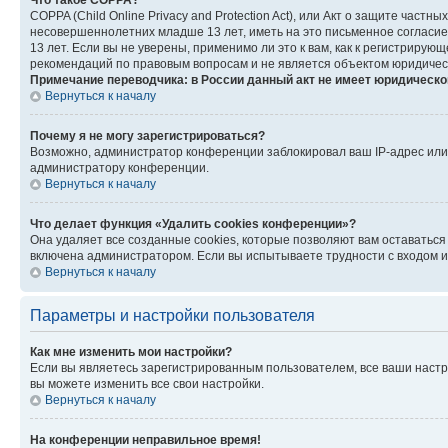
Что такое COPPA?
COPPA (Child Online Privacy and Protection Act), или Акт о защите час
несовершеннолетних младше 13 лет, иметь на это письменное согласи
13 лет. Если вы не уверены, применимо ли это к вам, как к регистриру
рекомендаций по правовым вопросам и не является объектом юридичес
Примечание переводчика: в России данный акт не имеет юридическо
Вернуться к началу
Почему я не могу зарегистрироваться?
Возможно, администратор конференции заблокировал ваш IP-адрес или 
администратору конференции.
Вернуться к началу
Что делает функция «Удалить cookies конференции»?
Она удаляет все созданные cookies, которые позволяют вам оставатьс
включена администратором. Если вы испытываете трудности с входом и
Вернуться к началу
Параметры и настройки пользователя
Как мне изменить мои настройки?
Если вы являетесь зарегистрированным пользователем, все ваши настр
вы можете изменить все свои настройки.
Вернуться к началу
На конференции неправильное время!