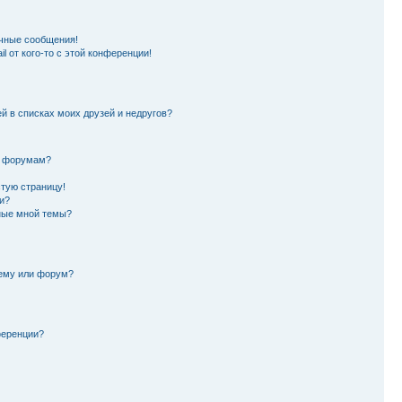
чные сообщения!
l от кого-то с этой конференции!
й в списках моих друзей и недругов?
и форумам?
стую страницу!
и?
ные мной темы?
тему или форум?
ференции?