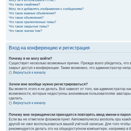
Могу ли я использовать HTML?
Что такое смайлики?
Могу ли я добавлять изображения к сообщениям?
Что такое важные объявления?
Что такое объявления?
Что такое прилепленные темы?
Что такое закрытые темы?
Что такое значки тем?
Вход на конференцию и регистрация
Почему я не могу войти?
Существует несколько возможных причин. Прежде всего убедитесь, что 
закрыт доступ к конференции. Также возможно, что администратор неп
Вернуться к началу
Зачем мне вообще нужно регистрироваться?
Вы можете этого и не делать. Всё зависит от того, как администратор
возможности, которые недоступны анонимным пользователям: аватары, ли
сделать.
Вернуться к началу
Почему мне периодически приходится повторять ввод имени и парол
Если вы не отметили флажком пункт
Автоматически входить при кажд
другой не смог воспользоваться вашей учётной записью. Для того чтоб
рекомендуется делать это на общедоступном компьютере, например в би