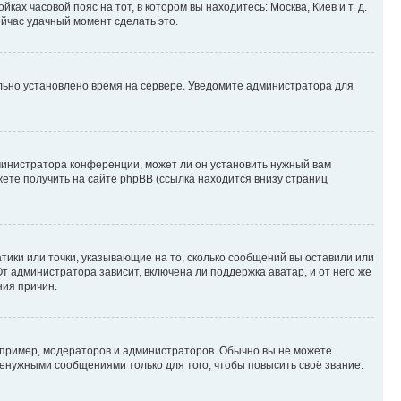
ках часовой пояс на тот, в котором вы находитесь: Москва, Киев и т. д.
ейчас удачный момент сделать это.
ильно установлено время на сервере. Уведомите администратора для
министратора конференции, может ли он установить нужный вам
жете получить на сайте phpBB (ссылка находится внизу страниц
атики или точки, указывающие на то, сколько сообщений вы оставили или
т администратора зависит, включена ли поддержка аватар, и от него же
ния причин.
пример, модераторов и администраторов. Обычно вы не можете
енужными сообщениями только для того, чтобы повысить своё звание.