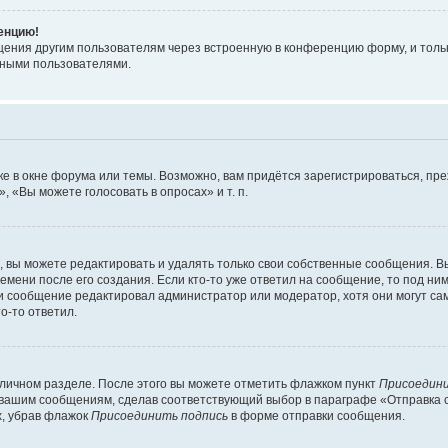
ренцию!
щения другим пользователям через встроенную в конференцию форму, и толь
мными пользователями.
е в окне форума или темы. Возможно, вам придётся зарегистрироваться, пр
 «Вы можете голосовать в опросах» и т. п.
вы можете редактировать и удалять только свои собственные сообщения. В
емени после его создания. Если кто-то уже ответил на сообщение, то под ни
сли сообщение редактировал администратор или модератор, хотя они могут са
о-то ответил.
 личном разделе. После этого вы можете отметить флажком пункт
Присоедини
 вашим сообщениям, сделав соответствующий выбор в параграфе «Отправка 
х, убрав флажок
Присоединить подпись
в форме отправки сообщения.