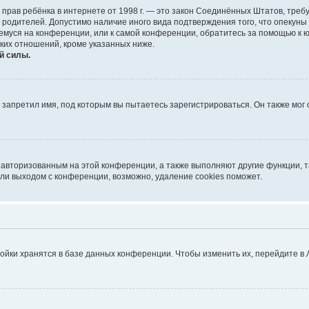
тных прав ребёнка в интернете от 1998 г. — это закон Соединённых Штатов, т
е родителей. Допустимо наличие иного вида подтверждения того, что опек
ющемуся на конференции, или к самой конференции, обратитесь за помощью к 
ких отношений, кроме указанных ниже.
й силы.
запретил имя, под которым вы пытаетесь зарегистрироваться. Он также мог
я авторизованным на этой конференции, а также выполняют другие функции, 
ли выходом с конференции, возможно, удаление cookies поможет.
ойки хранятся в базе данных конференции. Чтобы изменить их, перейдите в