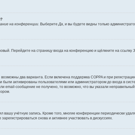
й?
ание на конференции
. Выберите
Да
, и вы будете видны только администрат
 новый. Перейдите на страницу входа на конференцию и щёлкните на ссылку
З
о возможны два варианта. Если включена поддержка COPPA и при регистрации 
и были активированы пользователями или администратором до входа в систе
и email-сообщение не получено, то возможно, что вы указали неправильный 
тором.
ил вашу учётную запись. Кроме того, многие конференции периодически уда
зарегистрироваться снова и активнее участвовать в дискуссиях.