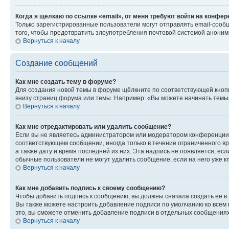
Когда я щёлкаю по ссылке «email», от меня требуют войти на конфе
Только зарегистрированные пользователи могут отправлять email-сооб
того, чтобы предотвратить злоупотребления почтовой системой анони
Вернуться к началу
Создание сообщений
Как мне создать тему в форуме?
Для создания новой темы в форуме щёлкните по соответствующей кнопк
внизу страниц форума или темы. Например: «Вы можете начинать темы»,
Вернуться к началу
Как мне отредактировать или удалить сообщение?
Если вы не являетесь администратором или модератором конференции, 
соответствующем сообщении, иногда только в течение ограниченного вр
а также дату и время последней из них. Эта надпись не появляется, е
обычные пользователи не могут удалить сообщение, если на него уже кт
Вернуться к началу
Как мне добавить подпись к своему сообщению?
Чтобы добавить подпись к сообщению, вы должны сначала создать её в
Вы также можете настроить добавление подписи по умолчанию ко всем
это, вы сможете отменить добавление подписи в отдельных сообщения
Вернуться к началу