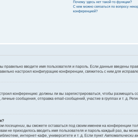
Почему здесь нет такой-то функции?
С кем можно связаться по вопросу неко
конференцией?
вы правильно вводите имя пользователя и пароль. Если данные введены прав
равильно настроил конфигурацию конференции, свяжитесь с ним для исправле
 настроил конференцию: должны ли вы зарегистрироваться, чтобы размещать 
чные сообщения, отправка email-сообщений, участие в группах и т. д. Регис
я?
ом посещении
, вы сможете оставаться под своим именем на конференции тол
ы вам не приходилось вводить имя пользователя и пароль каждый раз, вы мож
блиотеке, интернет-кафе, университете и т. д. Если пункт
Автоматически вх