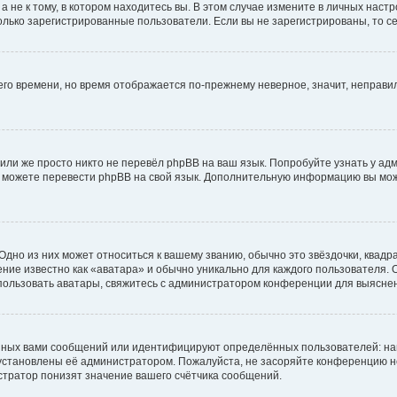
не к тому, в котором находитесь вы. В этом случае измените в личных настрой
 только зарегистрированные пользователи. Если вы не зарегистрированы, то с
него времени, но время отображается по-прежнему неверное, значит, неправ
или же просто никто не перевёл phpBB на ваш язык. Попробуйте узнать у ад
ами можете перевести phpBB на свой язык. Дополнительную информацию вы мо
дно из них может относиться к вашему званию, обычно это звёздочки, квадр
ние известно как «аватара» и обычно уникально для каждого пользователя. О
использовать аватары, свяжитесь с администратором конференции для выясне
нных вами сообщений или идентифицируют определённых пользователей: на
установлены её администратором. Пожалуйста, не засоряйте конференцию н
тратор понизят значение вашего счётчика сообщений.