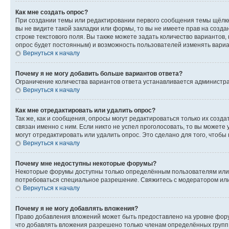
Как мне создать опрос?
При создании темы или редактировании первого сообщения темы щёлкн
вы не видите такой закладки или формы, то вы не имеете прав на созда
строке текстового поля. Вы также можете задать количество вариантов,
опрос будет постоянным) и возможность пользователей изменять вариан
Вернуться к началу
Почему я не могу добавить больше вариантов ответа?
Ограничение количества вариантов ответа устанавливается администр
Вернуться к началу
Как мне отредактировать или удалить опрос?
Так же, как и сообщения, опросы могут редактироваться только их соз
связан именно с ним. Если никто не успел проголосовать, то вы можете
могут отредактировать или удалить опрос. Это сделано для того, чтобы
Вернуться к началу
Почему мне недоступны некоторые форумы?
Некоторые форумы доступны только определённым пользователям или г
потребоваться специальное разрешение. Свяжитесь с модератором ил
Вернуться к началу
Почему я не могу добавлять вложения?
Право добавления вложений может быть предоставлено на уровне фору
что добавлять вложения разрешено только членам определённых групп.