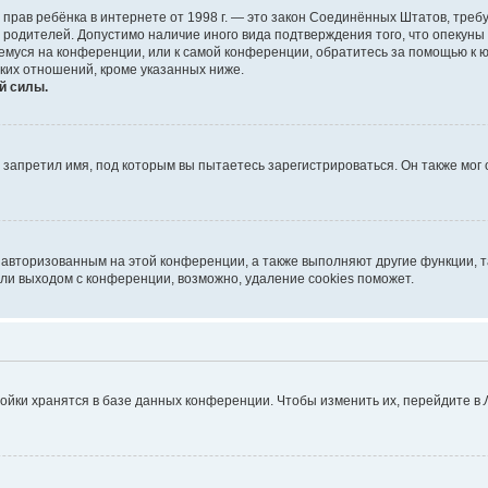
тных прав ребёнка в интернете от 1998 г. — это закон Соединённых Штатов, т
е родителей. Допустимо наличие иного вида подтверждения того, что опек
ющемуся на конференции, или к самой конференции, обратитесь за помощью к 
ких отношений, кроме указанных ниже.
й силы.
запретил имя, под которым вы пытаетесь зарегистрироваться. Он также мог
я авторизованным на этой конференции, а также выполняют другие функции, 
ли выходом с конференции, возможно, удаление cookies поможет.
ойки хранятся в базе данных конференции. Чтобы изменить их, перейдите в