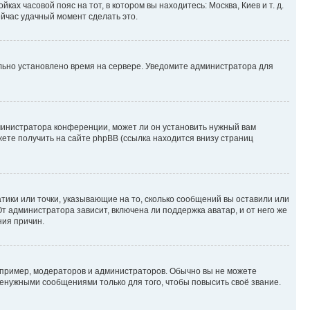
ках часовой пояс на тот, в котором вы находитесь: Москва, Киев и т. д.
ейчас удачный момент сделать это.
ильно установлено время на сервере. Уведомите администратора для
министратора конференции, может ли он установить нужный вам
жете получить на сайте phpBB (ссылка находится внизу страниц
атики или точки, указывающие на то, сколько сообщений вы оставили или
т администратора зависит, включена ли поддержка аватар, и от него же
ния причин.
пример, модераторов и администраторов. Обычно вы не можете
енужными сообщениями только для того, чтобы повысить своё звание.