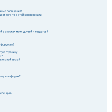
чные сообщения!
l от кого-то с этой конференции!
й в списках моих друзей и недругов?
и форумам?
стую страницу!
и?
ные мной темы?
тему или форум?
ференции?