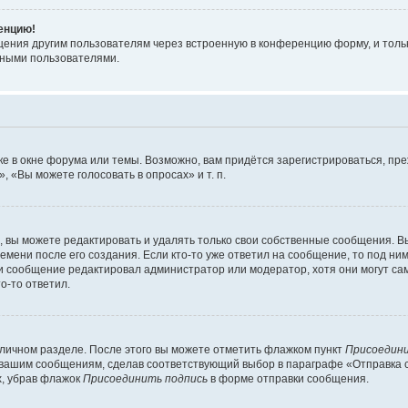
ренцию!
щения другим пользователям через встроенную в конференцию форму, и толь
мными пользователями.
е в окне форума или темы. Возможно, вам придётся зарегистрироваться, пр
 «Вы можете голосовать в опросах» и т. п.
вы можете редактировать и удалять только свои собственные сообщения. В
емени после его создания. Если кто-то уже ответил на сообщение, то под ни
сли сообщение редактировал администратор или модератор, хотя они могут са
о-то ответил.
 личном разделе. После этого вы можете отметить флажком пункт
Присоедини
 вашим сообщениям, сделав соответствующий выбор в параграфе «Отправка 
х, убрав флажок
Присоединить подпись
в форме отправки сообщения.