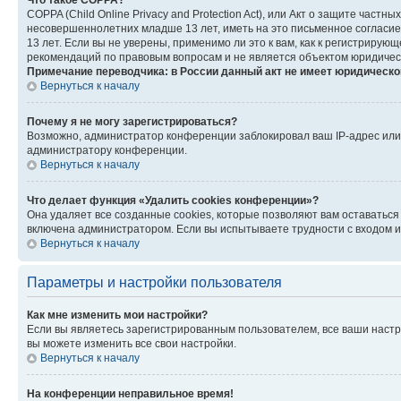
Что такое COPPA?
COPPA (Child Online Privacy and Protection Act), или Акт о защите час
несовершеннолетних младше 13 лет, иметь на это письменное согласи
13 лет. Если вы не уверены, применимо ли это к вам, как к регистриру
рекомендаций по правовым вопросам и не является объектом юридичес
Примечание переводчика: в России данный акт не имеет юридическо
Вернуться к началу
Почему я не могу зарегистрироваться?
Возможно, администратор конференции заблокировал ваш IP-адрес или 
администратору конференции.
Вернуться к началу
Что делает функция «Удалить cookies конференции»?
Она удаляет все созданные cookies, которые позволяют вам оставатьс
включена администратором. Если вы испытываете трудности с входом и
Вернуться к началу
Параметры и настройки пользователя
Как мне изменить мои настройки?
Если вы являетесь зарегистрированным пользователем, все ваши настр
вы можете изменить все свои настройки.
Вернуться к началу
На конференции неправильное время!