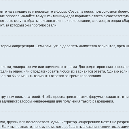
ите на закладке или перейдите в форму
Создать опрос
под основной формой
ние опросов. Задайте тему и как минимум два варианта ответа в соответству
 которые могут выбрать пользователи при голосовании, с помощью опции «Вар
т, за который они проголосовали.
атором конференции. Если вам нужно добавить количество вариантов, превы
дателями, модераторами или администраторами. Для редактирования опроса п
 удалить опрос или отредактировать любой из вариантов ответа. Однако если
 нельзя было менять варианты ответов во время голосования.
руппам пользователей. Чтобы просматривать такие форумы, создавать в них
и администратором конференции для получения такого разрешения.
ма, группы или пользователя. Администратор конференции может не разре
 Если вы не знаете, почему не можете добавлять вложения, свяжитесь с ад