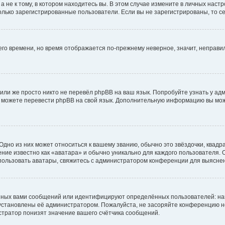
не к тому, в котором находитесь вы. В этом случае измените в личных настрой
 только зарегистрированные пользователи. Если вы не зарегистрированы, то с
него времени, но время отображается по-прежнему неверное, значит, неправ
или же просто никто не перевёл phpBB на ваш язык. Попробуйте узнать у ад
ами можете перевести phpBB на свой язык. Дополнительную информацию вы мо
дно из них может относиться к вашему званию, обычно это звёздочки, квадр
ние известно как «аватара» и обычно уникально для каждого пользователя. О
использовать аватары, свяжитесь с администратором конференции для выясне
нных вами сообщений или идентифицируют определённых пользователей: на
установлены её администратором. Пожалуйста, не засоряйте конференцию н
тратор понизят значение вашего счётчика сообщений.