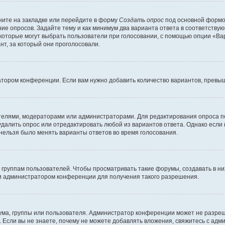
ите на закладке или перейдите в форму
Создать опрос
под основной формой
ние опросов. Задайте тему и как минимум два варианта ответа в соответству
 которые могут выбрать пользователи при голосовании, с помощью опции «Вар
т, за который они проголосовали.
атором конференции. Если вам нужно добавить количество вариантов, превы
дателями, модераторами или администраторами. Для редактирования опроса п
 удалить опрос или отредактировать любой из вариантов ответа. Однако если
 нельзя было менять варианты ответов во время голосования.
руппам пользователей. Чтобы просматривать такие форумы, создавать в них
и администратором конференции для получения такого разрешения.
ма, группы или пользователя. Администратор конференции может не разре
 Если вы не знаете, почему не можете добавлять вложения, свяжитесь с ад