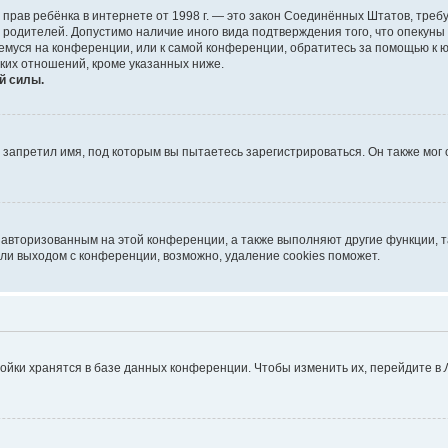
тных прав ребёнка в интернете от 1998 г. — это закон Соединённых Штатов, т
е родителей. Допустимо наличие иного вида подтверждения того, что опек
ющемуся на конференции, или к самой конференции, обратитесь за помощью к 
ких отношений, кроме указанных ниже.
й силы.
запретил имя, под которым вы пытаетесь зарегистрироваться. Он также мог
я авторизованным на этой конференции, а также выполняют другие функции, 
ли выходом с конференции, возможно, удаление cookies поможет.
ойки хранятся в базе данных конференции. Чтобы изменить их, перейдите в