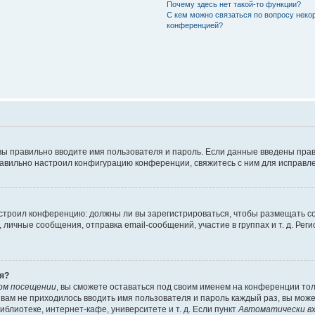
Почему здесь нет такой-то функции?
С кем можно связаться по вопросу неко
конференцией?
вы правильно вводите имя пользователя и пароль. Если данные введены прав
равильно настроил конфигурацию конференции, свяжитесь с ним для исправле
 настроил конференцию: должны ли вы зарегистрироваться, чтобы размещать 
чные сообщения, отправка email-сообщений, участие в группах и т. д. Регис
я?
ом посещении
, вы сможете оставаться под своим именем на конференции тол
ы вам не приходилось вводить имя пользователя и пароль каждый раз, вы мож
блиотеке, интернет-кафе, университете и т. д. Если пункт
Автоматически вх