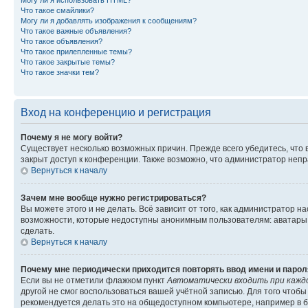
Могу ли я использовать HTML?
Что такое смайлики?
Могу ли я добавлять изображения к сообщениям?
Что такое важные объявления?
Что такое объявления?
Что такое прилепленные темы?
Что такое закрытые темы?
Что такое значки тем?
Вход на конференцию и регистрация
Почему я не могу войти?
Существует несколько возможных причин. Прежде всего убедитесь, что 
закрыт доступ к конференции. Также возможно, что администратор неп
Вернуться к началу
Зачем мне вообще нужно регистрироваться?
Вы можете этого и не делать. Всё зависит от того, как администратор
возможности, которые недоступны анонимным пользователям: аватары, ли
сделать.
Вернуться к началу
Почему мне периодически приходится повторять ввод имени и парол
Если вы не отметили флажком пункт
Автоматически входить при кажд
другой не смог воспользоваться вашей учётной записью. Для того чтоб
рекомендуется делать это на общедоступном компьютере, например в би