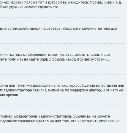
ках часовой пояс на тот, в котором вы находитесь: Москва, Киев и т. д.
ейчас удачный момент сделать это.
ильно установлено время на сервере. Уведомите администратора для
министратора конференции, может ли он установить нужный вам
жете получить на сайте phpBB (ссылка находится внизу страниц
атики или точки, указывающие на то, сколько сообщений вы оставили или
т администратора зависит, включена ли поддержка аватар, и от него же
ния причин.
пример, модераторов и администраторов. Обычно вы не можете
енужными сообщениями только для того, чтобы повысить своё звание.