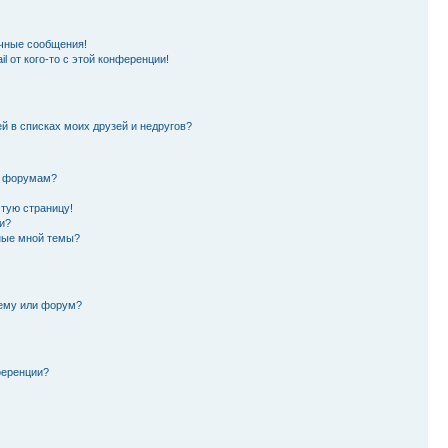
чные сообщения!
l от кого-то с этой конференции!
й в списках моих друзей и недругов?
и форумам?
стую страницу!
и?
ные мной темы?
тему или форум?
ференции?