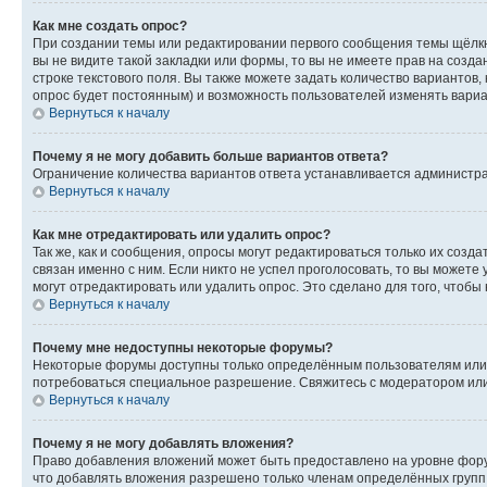
Как мне создать опрос?
При создании темы или редактировании первого сообщения темы щёлкн
вы не видите такой закладки или формы, то вы не имеете прав на созда
строке текстового поля. Вы также можете задать количество вариантов,
опрос будет постоянным) и возможность пользователей изменять вариан
Вернуться к началу
Почему я не могу добавить больше вариантов ответа?
Ограничение количества вариантов ответа устанавливается администр
Вернуться к началу
Как мне отредактировать или удалить опрос?
Так же, как и сообщения, опросы могут редактироваться только их соз
связан именно с ним. Если никто не успел проголосовать, то вы можете
могут отредактировать или удалить опрос. Это сделано для того, чтобы
Вернуться к началу
Почему мне недоступны некоторые форумы?
Некоторые форумы доступны только определённым пользователям или г
потребоваться специальное разрешение. Свяжитесь с модератором ил
Вернуться к началу
Почему я не могу добавлять вложения?
Право добавления вложений может быть предоставлено на уровне фору
что добавлять вложения разрешено только членам определённых групп.