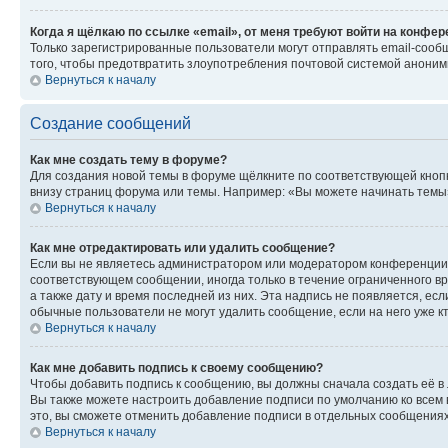
Когда я щёлкаю по ссылке «email», от меня требуют войти на конфе
Только зарегистрированные пользователи могут отправлять email-сооб
того, чтобы предотвратить злоупотребления почтовой системой анони
Вернуться к началу
Создание сообщений
Как мне создать тему в форуме?
Для создания новой темы в форуме щёлкните по соответствующей кнопк
внизу страниц форума или темы. Например: «Вы можете начинать темы»,
Вернуться к началу
Как мне отредактировать или удалить сообщение?
Если вы не являетесь администратором или модератором конференции, 
соответствующем сообщении, иногда только в течение ограниченного вр
а также дату и время последней из них. Эта надпись не появляется, е
обычные пользователи не могут удалить сообщение, если на него уже кт
Вернуться к началу
Как мне добавить подпись к своему сообщению?
Чтобы добавить подпись к сообщению, вы должны сначала создать её в
Вы также можете настроить добавление подписи по умолчанию ко всем
это, вы сможете отменить добавление подписи в отдельных сообщения
Вернуться к началу