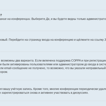
й?
ание на конференции
. Выберите
Да
, и вы будете видны только администрат
 новый. Перейдите на страницу входа на конференцию и щёлкните на ссылку
З
о возможны два варианта. Если включена поддержка COPPA и при регистрации 
и были активированы пользователями или администратором до входа в систе
и email-сообщение не получено, то возможно, что вы указали неправильный 
тором.
ил вашу учётную запись. Кроме того, многие конференции периодически уда
зарегистрироваться снова и активнее участвовать в дискуссиях.