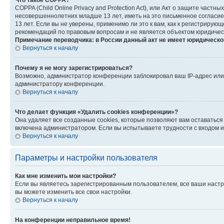
Что такое COPPA?
COPPA (Child Online Privacy and Protection Act), или Акт о защите час
несовершеннолетних младше 13 лет, иметь на это письменное согласи
13 лет. Если вы не уверены, применимо ли это к вам, как к регистриру
рекомендаций по правовым вопросам и не является объектом юридичес
Примечание переводчика: в России данный акт не имеет юридическо
Вернуться к началу
Почему я не могу зарегистрироваться?
Возможно, администратор конференции заблокировал ваш IP-адрес или 
администратору конференции.
Вернуться к началу
Что делает функция «Удалить cookies конференции»?
Она удаляет все созданные cookies, которые позволяют вам оставатьс
включена администратором. Если вы испытываете трудности с входом и
Вернуться к началу
Параметры и настройки пользователя
Как мне изменить мои настройки?
Если вы являетесь зарегистрированным пользователем, все ваши настр
вы можете изменить все свои настройки.
Вернуться к началу
На конференции неправильное время!