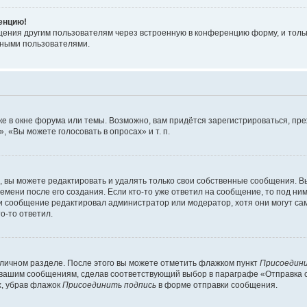
ренцию!
щения другим пользователям через встроенную в конференцию форму, и толь
мными пользователями.
е в окне форума или темы. Возможно, вам придётся зарегистрироваться, пр
 «Вы можете голосовать в опросах» и т. п.
вы можете редактировать и удалять только свои собственные сообщения. В
емени после его создания. Если кто-то уже ответил на сообщение, то под ни
сли сообщение редактировал администратор или модератор, хотя они могут са
о-то ответил.
 личном разделе. После этого вы можете отметить флажком пункт
Присоедини
 вашим сообщениям, сделав соответствующий выбор в параграфе «Отправка 
х, убрав флажок
Присоединить подпись
в форме отправки сообщения.