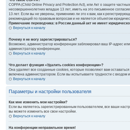
Что такое COPPA?
COPPA (Child Online Privacy and Protection Act), или Акт о защите час
несовершеннолетних младше 13 лет, иметь на это письменное согласи
13 лет. Если вы не уверены, применимо ли это к вам, как к регистриру
рекомендаций по правовым вопросам и не является объектом юридичес
Примечание переводчика: в России данный акт не имеет юридическо
Вернуться к началу
Почему я не могу зарегистрироваться?
Возможно, администратор конференции заблокировал ваш IP-адрес или 
администратору конференции.
Вернуться к началу
Что делает функция «Удалить cookies конференции»?
Она удаляет все созданные cookies, которые позволяют вам оставатьс
включена администратором. Если вы испытываете трудности с входом и
Вернуться к началу
Параметры и настройки пользователя
Как мне изменить мои настройки?
Если вы являетесь зарегистрированным пользователем, все ваши настр
вы можете изменить все свои настройки.
Вернуться к началу
На конференции неправильное время!