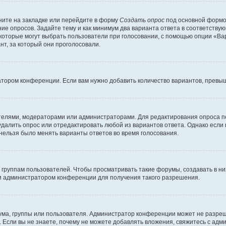
ите на закладке или перейдите в форму
Создать опрос
под основной формой
ние опросов. Задайте тему и как минимум два варианта ответа в соответству
 которые могут выбрать пользователи при голосовании, с помощью опции «Вар
т, за который они проголосовали.
атором конференции. Если вам нужно добавить количество вариантов, превы
дателями, модераторами или администраторами. Для редактирования опроса п
 удалить опрос или отредактировать любой из вариантов ответа. Однако если
 нельзя было менять варианты ответов во время голосования.
руппам пользователей. Чтобы просматривать такие форумы, создавать в них
и администратором конференции для получения такого разрешения.
ма, группы или пользователя. Администратор конференции может не разре
 Если вы не знаете, почему не можете добавлять вложения, свяжитесь с ад