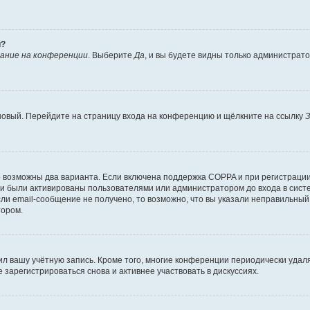
й?
ание на конференции
. Выберите
Да
, и вы будете видны только администрат
 новый. Перейдите на страницу входа на конференцию и щёлкните на ссылку
З
о возможны два варианта. Если включена поддержка COPPA и при регистрации 
и были активированы пользователями или администратором до входа в систе
и email-сообщение не получено, то возможно, что вы указали неправильный 
тором.
ил вашу учётную запись. Кроме того, многие конференции периодически уда
зарегистрироваться снова и активнее участвовать в дискуссиях.