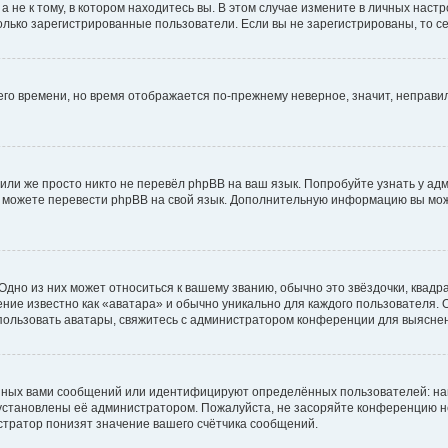
не к тому, в котором находитесь вы. В этом случае измените в личных настрой
 только зарегистрированные пользователи. Если вы не зарегистрированы, то с
него времени, но время отображается по-прежнему неверное, значит, неправ
или же просто никто не перевёл phpBB на ваш язык. Попробуйте узнать у ад
ами можете перевести phpBB на свой язык. Дополнительную информацию вы мо
дно из них может относиться к вашему званию, обычно это звёздочки, квадр
ние известно как «аватара» и обычно уникально для каждого пользователя. О
использовать аватары, свяжитесь с администратором конференции для выясне
нных вами сообщений или идентифицируют определённых пользователей: на
установлены её администратором. Пожалуйста, не засоряйте конференцию н
тратор понизят значение вашего счётчика сообщений.