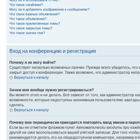
Могу ли я использовать HTML?
Что такое смайлики?
Могу ли я добавлять изображения к сообщениям?
Что такое важные объявления?
Что такое объявления?
Что такое прилепленные темы?
Что такое закрытые темы?
Что такое значки тем?
Вход на конференцию и регистрация
Почему я не могу войти?
Существует несколько возможных причин. Прежде всего убедитесь, что 
закрыт доступ к конференции. Также возможно, что администратор неп
Вернуться к началу
Зачем мне вообще нужно регистрироваться?
Вы можете этого и не делать. Всё зависит от того, как администратор
возможности, которые недоступны анонимным пользователям: аватары, ли
сделать.
Вернуться к началу
Почему мне периодически приходится повторять ввод имени и парол
Если вы не отметили флажком пункт
Автоматически входить при кажд
другой не смог воспользоваться вашей учётной записью. Для того чтоб
рекомендуется делать это на общедоступном компьютере, например в би