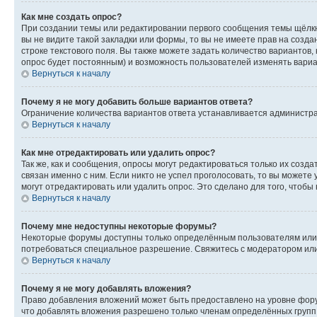
Как мне создать опрос?
При создании темы или редактировании первого сообщения темы щёлкн
вы не видите такой закладки или формы, то вы не имеете прав на созда
строке текстового поля. Вы также можете задать количество вариантов,
опрос будет постоянным) и возможность пользователей изменять вариан
Вернуться к началу
Почему я не могу добавить больше вариантов ответа?
Ограничение количества вариантов ответа устанавливается администр
Вернуться к началу
Как мне отредактировать или удалить опрос?
Так же, как и сообщения, опросы могут редактироваться только их соз
связан именно с ним. Если никто не успел проголосовать, то вы можете
могут отредактировать или удалить опрос. Это сделано для того, чтобы
Вернуться к началу
Почему мне недоступны некоторые форумы?
Некоторые форумы доступны только определённым пользователям или г
потребоваться специальное разрешение. Свяжитесь с модератором ил
Вернуться к началу
Почему я не могу добавлять вложения?
Право добавления вложений может быть предоставлено на уровне фору
что добавлять вложения разрешено только членам определённых групп.