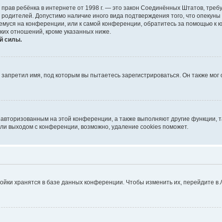
тных прав ребёнка в интернете от 1998 г. — это закон Соединённых Штатов, т
е родителей. Допустимо наличие иного вида подтверждения того, что опек
ющемуся на конференции, или к самой конференции, обратитесь за помощью к 
ких отношений, кроме указанных ниже.
й силы.
запретил имя, под которым вы пытаетесь зарегистрироваться. Он также мог
я авторизованным на этой конференции, а также выполняют другие функции, 
ли выходом с конференции, возможно, удаление cookies поможет.
ойки хранятся в базе данных конференции. Чтобы изменить их, перейдите в