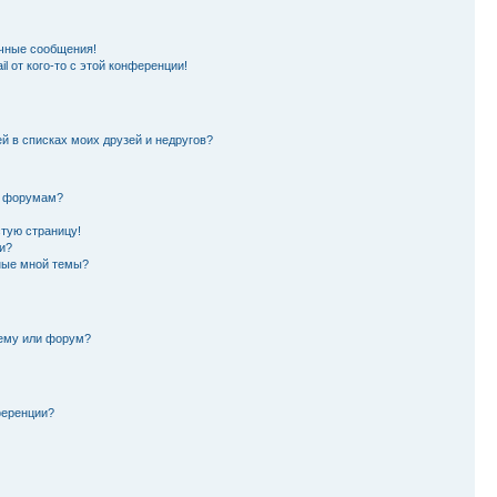
чные сообщения!
l от кого-то с этой конференции!
й в списках моих друзей и недругов?
и форумам?
стую страницу!
и?
ные мной темы?
тему или форум?
ференции?