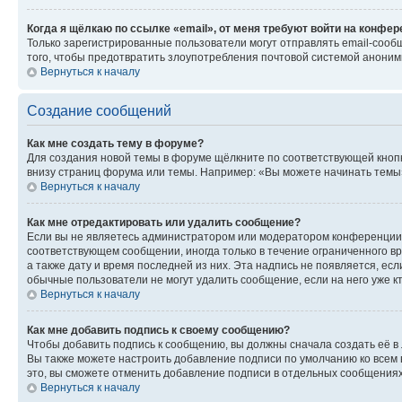
Когда я щёлкаю по ссылке «email», от меня требуют войти на конфе
Только зарегистрированные пользователи могут отправлять email-сооб
того, чтобы предотвратить злоупотребления почтовой системой анони
Вернуться к началу
Создание сообщений
Как мне создать тему в форуме?
Для создания новой темы в форуме щёлкните по соответствующей кнопк
внизу страниц форума или темы. Например: «Вы можете начинать темы»,
Вернуться к началу
Как мне отредактировать или удалить сообщение?
Если вы не являетесь администратором или модератором конференции, 
соответствующем сообщении, иногда только в течение ограниченного вр
а также дату и время последней из них. Эта надпись не появляется, е
обычные пользователи не могут удалить сообщение, если на него уже кт
Вернуться к началу
Как мне добавить подпись к своему сообщению?
Чтобы добавить подпись к сообщению, вы должны сначала создать её в
Вы также можете настроить добавление подписи по умолчанию ко всем
это, вы сможете отменить добавление подписи в отдельных сообщения
Вернуться к началу