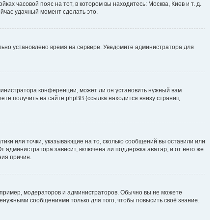
ках часовой пояс на тот, в котором вы находитесь: Москва, Киев и т. д.
ейчас удачный момент сделать это.
ильно установлено время на сервере. Уведомите администратора для
министратора конференции, может ли он установить нужный вам
жете получить на сайте phpBB (ссылка находится внизу страниц
атики или точки, указывающие на то, сколько сообщений вы оставили или
т администратора зависит, включена ли поддержка аватар, и от него же
ния причин.
пример, модераторов и администраторов. Обычно вы не можете
енужными сообщениями только для того, чтобы повысить своё звание.