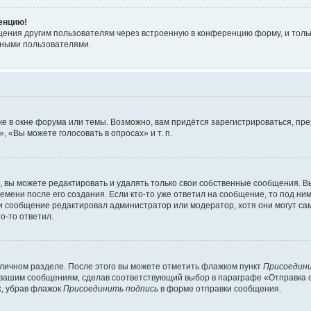
ренцию!
щения другим пользователям через встроенную в конференцию форму, и толь
мными пользователями.
е в окне форума или темы. Возможно, вам придётся зарегистрироваться, пр
 «Вы можете голосовать в опросах» и т. п.
вы можете редактировать и удалять только свои собственные сообщения. В
емени после его создания. Если кто-то уже ответил на сообщение, то под ни
сли сообщение редактировал администратор или модератор, хотя они могут са
о-то ответил.
 личном разделе. После этого вы можете отметить флажком пункт
Присоедини
 вашим сообщениям, сделав соответствующий выбор в параграфе «Отправка 
х, убрав флажок
Присоединить подпись
в форме отправки сообщения.