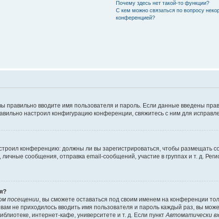
Почему здесь нет такой-то функции?
С кем можно связаться по вопросу неко
конференцией?
вы правильно вводите имя пользователя и пароль. Если данные введены прав
равильно настроил конфигурацию конференции, свяжитесь с ним для исправле
 настроил конференцию: должны ли вы зарегистрироваться, чтобы размещать 
чные сообщения, отправка email-сообщений, участие в группах и т. д. Регис
я?
ом посещении
, вы сможете оставаться под своим именем на конференции тол
ы вам не приходилось вводить имя пользователя и пароль каждый раз, вы мож
блиотеке, интернет-кафе, университете и т. д. Если пункт
Автоматически вх