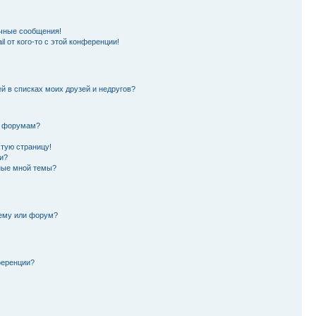
чные сообщения!
l от кого-то с этой конференции!
й в списках моих друзей и недругов?
и форумам?
стую страницу!
и?
ные мной темы?
тему или форум?
ференции?