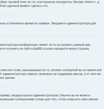
ках часовой пояс на тот, в котором вы находитесь: Москва, Киев и т. д.
ейчас удачный момент сделать это.
ильно установлено время на сервере. Уведомите администратора для
министратора конференции, может ли он установить нужный вам
жете получить на сайте phpBB (ссылка находится внизу страниц
атики или точки, указывающие на то, сколько сообщений вы оставили или
т администратора зависит, включена ли поддержка аватар, и от него же
ния причин.
пример, модераторов и администраторов. Обычно вы не можете
енужными сообщениями только для того, чтобы повысить своё звание.