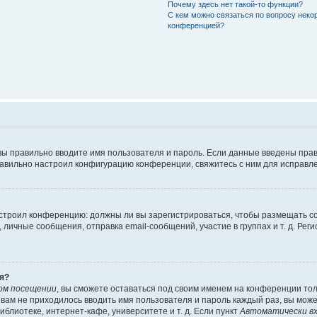
Почему здесь нет такой-то функции?
С кем можно связаться по вопросу неко
конференцией?
вы правильно вводите имя пользователя и пароль. Если данные введены прав
равильно настроил конфигурацию конференции, свяжитесь с ним для исправле
 настроил конференцию: должны ли вы зарегистрироваться, чтобы размещать 
чные сообщения, отправка email-сообщений, участие в группах и т. д. Регис
я?
ом посещении
, вы сможете оставаться под своим именем на конференции тол
ы вам не приходилось вводить имя пользователя и пароль каждый раз, вы мож
блиотеке, интернет-кафе, университете и т. д. Если пункт
Автоматически вх