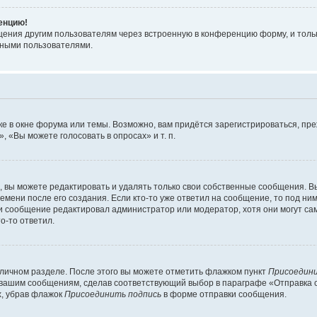
ренцию!
щения другим пользователям через встроенную в конференцию форму, и толь
мными пользователями.
е в окне форума или темы. Возможно, вам придётся зарегистрироваться, пр
 «Вы можете голосовать в опросах» и т. п.
вы можете редактировать и удалять только свои собственные сообщения. В
емени после его создания. Если кто-то уже ответил на сообщение, то под ни
сли сообщение редактировал администратор или модератор, хотя они могут са
о-то ответил.
 личном разделе. После этого вы можете отметить флажком пункт
Присоедини
 вашим сообщениям, сделав соответствующий выбор в параграфе «Отправка 
х, убрав флажок
Присоединить подпись
в форме отправки сообщения.