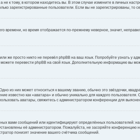
не к тому, в котором находитесь вы. В этом случае измените в личных настрой
 только зарегистрированные пользователи. Если вы не зарегистрированы, то с
него времени, но время отображается по-прежнему неверное, значит, неправ
или же просто никто не перевёл phpBB на ваш язык. Попробуйте узнать у ад
ами можете перевести phpBB на свой язык. Дополнительную информацию вы мо
дно из них может относиться к вашему званию, обычно это звёздочки, квадр
ние известно как «аватара» и обычно уникально для каждого пользователя. О
использовать аватары, свяжитесь с администратором конференции для выясне
нных вами сообщений или идентифицируют определённых пользователей: на
установлены её администратором. Пожалуйста, не засоряйте конференцию н
тратор понизят значение вашего счётчика сообщений.