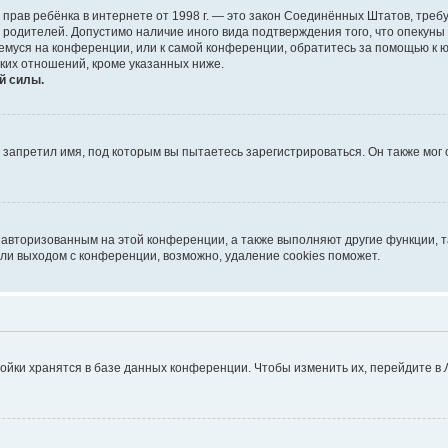
тных прав ребёнка в интернете от 1998 г. — это закон Соединённых Штатов, т
е родителей. Допустимо наличие иного вида подтверждения того, что опек
ющемуся на конференции, или к самой конференции, обратитесь за помощью к 
ких отношений, кроме указанных ниже.
й силы.
запретил имя, под которым вы пытаетесь зарегистрироваться. Он также мог
я авторизованным на этой конференции, а также выполняют другие функции, 
ли выходом с конференции, возможно, удаление cookies поможет.
ойки хранятся в базе данных конференции. Чтобы изменить их, перейдите в