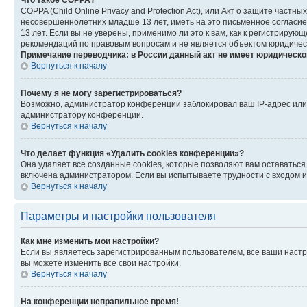
Что такое COPPA?
COPPA (Child Online Privacy and Protection Act), или Акт о защите час
несовершеннолетних младше 13 лет, иметь на это письменное согласи
13 лет. Если вы не уверены, применимо ли это к вам, как к регистриру
рекомендаций по правовым вопросам и не является объектом юридичес
Примечание переводчика: в России данный акт не имеет юридическо
Вернуться к началу
Почему я не могу зарегистрироваться?
Возможно, администратор конференции заблокировал ваш IP-адрес или 
администратору конференции.
Вернуться к началу
Что делает функция «Удалить cookies конференции»?
Она удаляет все созданные cookies, которые позволяют вам оставатьс
включена администратором. Если вы испытываете трудности с входом и
Вернуться к началу
Параметры и настройки пользователя
Как мне изменить мои настройки?
Если вы являетесь зарегистрированным пользователем, все ваши настр
вы можете изменить все свои настройки.
Вернуться к началу
На конференции неправильное время!