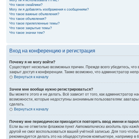
Могу ли я использовать HTML?
Что такое смайлики?
Могу ли я добавлять изображения к сообщениям?
Что такое важные объявления?
Что такое объявления?
Что такое прилепленные темы?
Что такое закрытые темы?
Что такое значки тем?
Вход на конференцию и регистрация
Почему я не могу войти?
Существует несколько возможных причин. Прежде всего убедитесь, что 
закрыт доступ к конференции. Также возможно, что администратор неп
Вернуться к началу
Зачем мне вообще нужно регистрироваться?
Вы можете этого и не делать. Всё зависит от того, как администратор
возможности, которые недоступны анонимным пользователям: аватары, ли
сделать.
Вернуться к началу
Почему мне периодически приходится повторять ввод имени и парол
Если вы не отметили флажком пункт
Автоматически входить при кажд
другой не смог воспользоваться вашей учётной записью. Для того чтоб
рекомендуется делать это на общедоступном компьютере, например в би