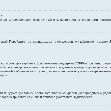
й?
ание на конференции
. Выберите
Да
, и вы будете видны только администрат
 новый. Перейдите на страницу входа на конференцию и щёлкните на ссылку
З
о возможны два варианта. Если включена поддержка COPPA и при регистрации 
и были активированы пользователями или администратором до входа в систе
и email-сообщение не получено, то возможно, что вы указали неправильный 
тором.
ил вашу учётную запись. Кроме того, многие конференции периодически уда
зарегистрироваться снова и активнее участвовать в дискуссиях.