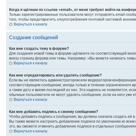
Когда я щёлкаю по ссылке «email», от меня требуют войти на конфе
Только зарегистрированные пользователи могут отправлять email-сооб
того, чтобы предотвратить злоупотребления почтовой системой анони
Вернуться к началу
Создание сообщений
Как мне создать тему в форуме?
Для создания новой темы в форуме щёлкните по соответствующей кнопк
внизу страниц форума или темы. Например: «Вы можете начинать темы»,
Вернуться к началу
Как мне отредактировать или удалить сообщение?
Если вы не являетесь администратором или модератором конференции, 
соответствующем сообщении, иногда только в течение ограниченного вр
а также дату и время последней из них. Эта надпись не появляется, е
обычные пользователи не могут удалить сообщение, если на него уже кт
Вернуться к началу
Как мне добавить подпись к своему сообщению?
Чтобы добавить подпись к сообщению, вы должны сначала создать её в
Вы также можете настроить добавление подписи по умолчанию ко всем
это, вы сможете отменить добавление подписи в отдельных сообщения
Вернуться к началу