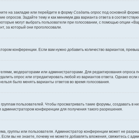
ите на закладке или перейдите в форму
Создать опрос
под основной формой
ние опросов. Задайте тему и как минимум два варианта ответа в соответству
 которые могут выбрать пользователи при голосовании, с помощью опции «Вар
т, за который они проголосовали.
атором конференции. Если вам нужно добавить количество вариантов, превы
дателями, модераторами или администраторами. Для редактирования опроса п
 удалить опрос или отредактировать любой из вариантов ответа. Однако если
 нельзя было менять варианты ответов во время голосования.
руппам пользователей. Чтобы просматривать такие форумы, создавать в них
и администратором конференции для получения такого разрешения.
ма, группы или пользователя. Администратор конференции может не разре
 Если вы не знаете, почему не можете добавлять вложения, свяжитесь с ад