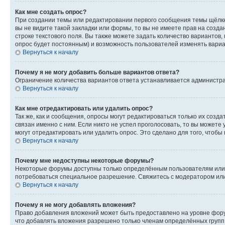
Как мне создать опрос?
При создании темы или редактировании первого сообщения темы щёлкн
вы не видите такой закладки или формы, то вы не имеете прав на созда
строке текстового поля. Вы также можете задать количество вариантов,
опрос будет постоянным) и возможность пользователей изменять вариан
Вернуться к началу
Почему я не могу добавить больше вариантов ответа?
Ограничение количества вариантов ответа устанавливается администр
Вернуться к началу
Как мне отредактировать или удалить опрос?
Так же, как и сообщения, опросы могут редактироваться только их соз
связан именно с ним. Если никто не успел проголосовать, то вы можете
могут отредактировать или удалить опрос. Это сделано для того, чтобы
Вернуться к началу
Почему мне недоступны некоторые форумы?
Некоторые форумы доступны только определённым пользователям или г
потребоваться специальное разрешение. Свяжитесь с модератором ил
Вернуться к началу
Почему я не могу добавлять вложения?
Право добавления вложений может быть предоставлено на уровне фору
что добавлять вложения разрешено только членам определённых групп.