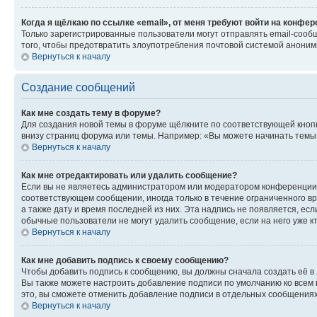
Когда я щёлкаю по ссылке «email», от меня требуют войти на конфе
Только зарегистрированные пользователи могут отправлять email-сооб
того, чтобы предотвратить злоупотребления почтовой системой анони
Вернуться к началу
Создание сообщений
Как мне создать тему в форуме?
Для создания новой темы в форуме щёлкните по соответствующей кнопк
внизу страниц форума или темы. Например: «Вы можете начинать темы»,
Вернуться к началу
Как мне отредактировать или удалить сообщение?
Если вы не являетесь администратором или модератором конференции, 
соответствующем сообщении, иногда только в течение ограниченного вр
а также дату и время последней из них. Эта надпись не появляется, е
обычные пользователи не могут удалить сообщение, если на него уже кт
Вернуться к началу
Как мне добавить подпись к своему сообщению?
Чтобы добавить подпись к сообщению, вы должны сначала создать её в
Вы также можете настроить добавление подписи по умолчанию ко всем
это, вы сможете отменить добавление подписи в отдельных сообщения
Вернуться к началу