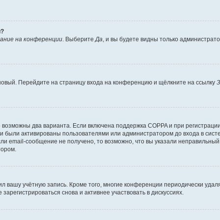
й?
ание на конференции
. Выберите
Да
, и вы будете видны только администрат
 новый. Перейдите на страницу входа на конференцию и щёлкните на ссылку
З
о возможны два варианта. Если включена поддержка COPPA и при регистрации 
и были активированы пользователями или администратором до входа в систе
и email-сообщение не получено, то возможно, что вы указали неправильный 
тором.
ил вашу учётную запись. Кроме того, многие конференции периодически уда
зарегистрироваться снова и активнее участвовать в дискуссиях.