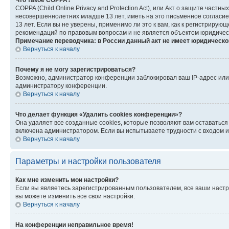
Что такое COPPA?
COPPA (Child Online Privacy and Protection Act), или Акт о защите час
несовершеннолетних младше 13 лет, иметь на это письменное согласи
13 лет. Если вы не уверены, применимо ли это к вам, как к регистриру
рекомендаций по правовым вопросам и не является объектом юридичес
Примечание переводчика: в России данный акт не имеет юридическо
Вернуться к началу
Почему я не могу зарегистрироваться?
Возможно, администратор конференции заблокировал ваш IP-адрес или 
администратору конференции.
Вернуться к началу
Что делает функция «Удалить cookies конференции»?
Она удаляет все созданные cookies, которые позволяют вам оставатьс
включена администратором. Если вы испытываете трудности с входом и
Вернуться к началу
Параметры и настройки пользователя
Как мне изменить мои настройки?
Если вы являетесь зарегистрированным пользователем, все ваши настр
вы можете изменить все свои настройки.
Вернуться к началу
На конференции неправильное время!