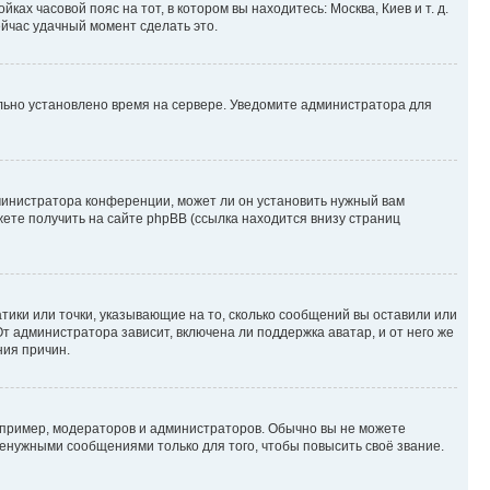
ках часовой пояс на тот, в котором вы находитесь: Москва, Киев и т. д.
ейчас удачный момент сделать это.
ильно установлено время на сервере. Уведомите администратора для
министратора конференции, может ли он установить нужный вам
жете получить на сайте phpBB (ссылка находится внизу страниц
атики или точки, указывающие на то, сколько сообщений вы оставили или
т администратора зависит, включена ли поддержка аватар, и от него же
ния причин.
пример, модераторов и администраторов. Обычно вы не можете
енужными сообщениями только для того, чтобы повысить своё звание.