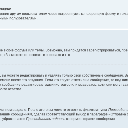
ренцию!
щения другим пользователям через встроенную в конференцию форму, и толь
мными пользователями.
е в окне форума или темы. Возможно, вам придётся зарегистрироваться, пр
 «Вы можете голосовать в опросах» и т. п.
вы можете редактировать и удалять только свои собственные сообщения. В
емени после его создания. Если кто-то уже ответил на сообщение, то под ни
сли сообщение редактировал администратор или модератор, хотя они могут са
о-то ответил.
 личном разделе. После этого вы можете отметить флажком пункт
Присоедини
 вашим сообщениям, сделав соответствующий выбор в параграфе «Отправка 
х, убрав флажок
Присоединить подпись
в форме отправки сообщения.