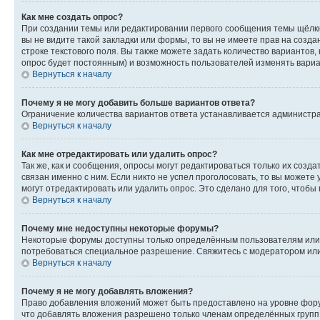
Как мне создать опрос?
При создании темы или редактировании первого сообщения темы щёлкн
вы не видите такой закладки или формы, то вы не имеете прав на созда
строке текстового поля. Вы также можете задать количество вариантов,
опрос будет постоянным) и возможность пользователей изменять вариан
Вернуться к началу
Почему я не могу добавить больше вариантов ответа?
Ограничение количества вариантов ответа устанавливается администр
Вернуться к началу
Как мне отредактировать или удалить опрос?
Так же, как и сообщения, опросы могут редактироваться только их соз
связан именно с ним. Если никто не успел проголосовать, то вы можете
могут отредактировать или удалить опрос. Это сделано для того, чтобы
Вернуться к началу
Почему мне недоступны некоторые форумы?
Некоторые форумы доступны только определённым пользователям или г
потребоваться специальное разрешение. Свяжитесь с модератором ил
Вернуться к началу
Почему я не могу добавлять вложения?
Право добавления вложений может быть предоставлено на уровне фору
что добавлять вложения разрешено только членам определённых групп.