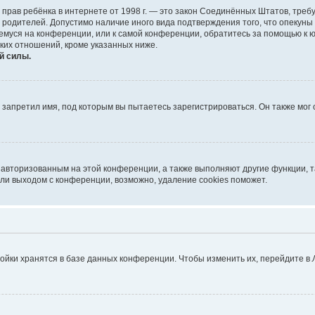
тных прав ребёнка в интернете от 1998 г. — это закон Соединённых Штатов, т
е родителей. Допустимо наличие иного вида подтверждения того, что опек
ющемуся на конференции, или к самой конференции, обратитесь за помощью к 
ких отношений, кроме указанных ниже.
й силы.
запретил имя, под которым вы пытаетесь зарегистрироваться. Он также мог
я авторизованным на этой конференции, а также выполняют другие функции, 
ли выходом с конференции, возможно, удаление cookies поможет.
ойки хранятся в базе данных конференции. Чтобы изменить их, перейдите в