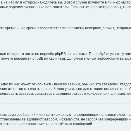
не к тому, в котором находитесь вы. В этом случае измените в личных настрой
 только зарегистрированные пользователи. Если вы не зарегистрированы, то с
него времени, но время отображается по-прежнему неверное, значит, неправ
или же просто никто не перевёл phpBB на ваш язык. Попробуйте узнать у ад
ами можете перевести phpBB на свой язык. Дополнительную информацию вы мо
дно из них может относиться к вашему званию, обычно это звёздочки, квадр
ние известно как «аватара» и обычно уникально для каждого пользователя. О
использовать аватары, свяжитесь с администратором конференции для выясне
нных вами сообщений или идентифицируют определённых пользователей: на
установлены её администратором. Пожалуйста, не засоряйте конференцию н
тратор понизят значение вашего счётчика сообщений.