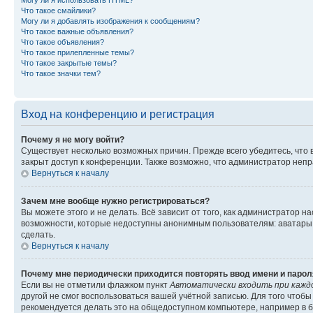
Могу ли я использовать HTML?
Что такое смайлики?
Могу ли я добавлять изображения к сообщениям?
Что такое важные объявления?
Что такое объявления?
Что такое прилепленные темы?
Что такое закрытые темы?
Что такое значки тем?
Вход на конференцию и регистрация
Почему я не могу войти?
Существует несколько возможных причин. Прежде всего убедитесь, что 
закрыт доступ к конференции. Также возможно, что администратор неп
Вернуться к началу
Зачем мне вообще нужно регистрироваться?
Вы можете этого и не делать. Всё зависит от того, как администратор
возможности, которые недоступны анонимным пользователям: аватары, ли
сделать.
Вернуться к началу
Почему мне периодически приходится повторять ввод имени и парол
Если вы не отметили флажком пункт
Автоматически входить при кажд
другой не смог воспользоваться вашей учётной записью. Для того чтоб
рекомендуется делать это на общедоступном компьютере, например в би