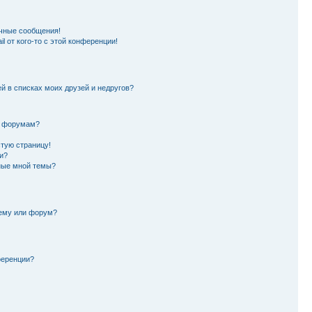
чные сообщения!
l от кого-то с этой конференции!
й в списках моих друзей и недругов?
и форумам?
стую страницу!
и?
ные мной темы?
тему или форум?
ференции?