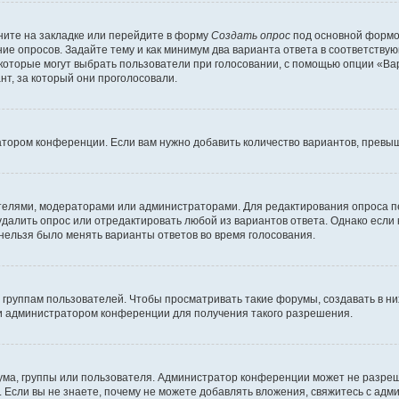
ите на закладке или перейдите в форму
Создать опрос
под основной формой
ние опросов. Задайте тему и как минимум два варианта ответа в соответству
 которые могут выбрать пользователи при голосовании, с помощью опции «Вар
т, за который они проголосовали.
атором конференции. Если вам нужно добавить количество вариантов, превы
дателями, модераторами или администраторами. Для редактирования опроса п
 удалить опрос или отредактировать любой из вариантов ответа. Однако если
 нельзя было менять варианты ответов во время голосования.
руппам пользователей. Чтобы просматривать такие форумы, создавать в них
и администратором конференции для получения такого разрешения.
ма, группы или пользователя. Администратор конференции может не разре
 Если вы не знаете, почему не можете добавлять вложения, свяжитесь с ад