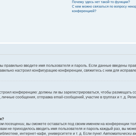
Почему здесь нет такой-то функции?
С кем можно связаться по вопросу неко
конференцией?
вы правильно вводите имя пользователя и пароль. Если данные введены прав
равильно настроил конфигурацию конференции, свяжитесь с ним для исправле
 настроил конференцию: должны ли вы зарегистрироваться, чтобы размещать 
чные сообщения, отправка email-сообщений, участие в группах и т. д. Регис
я?
ом посещении
, вы сможете оставаться под своим именем на конференции тол
ы вам не приходилось вводить имя пользователя и пароль каждый раз, вы мож
блиотеке, интернет-кафе, университете и т. д. Если пункт
Автоматически вх