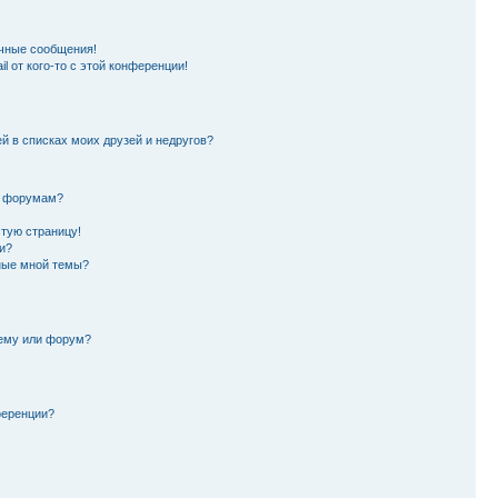
чные сообщения!
l от кого-то с этой конференции!
й в списках моих друзей и недругов?
и форумам?
стую страницу!
и?
ные мной темы?
тему или форум?
ференции?