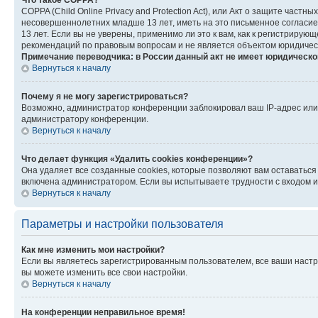
Что такое COPPA?
COPPA (Child Online Privacy and Protection Act), или Акт о защите час
несовершеннолетних младше 13 лет, иметь на это письменное согласи
13 лет. Если вы не уверены, применимо ли это к вам, как к регистриру
рекомендаций по правовым вопросам и не является объектом юридичес
Примечание переводчика: в России данный акт не имеет юридическо
Вернуться к началу
Почему я не могу зарегистрироваться?
Возможно, администратор конференции заблокировал ваш IP-адрес или 
администратору конференции.
Вернуться к началу
Что делает функция «Удалить cookies конференции»?
Она удаляет все созданные cookies, которые позволяют вам оставатьс
включена администратором. Если вы испытываете трудности с входом и
Вернуться к началу
Параметры и настройки пользователя
Как мне изменить мои настройки?
Если вы являетесь зарегистрированным пользователем, все ваши настр
вы можете изменить все свои настройки.
Вернуться к началу
На конференции неправильное время!