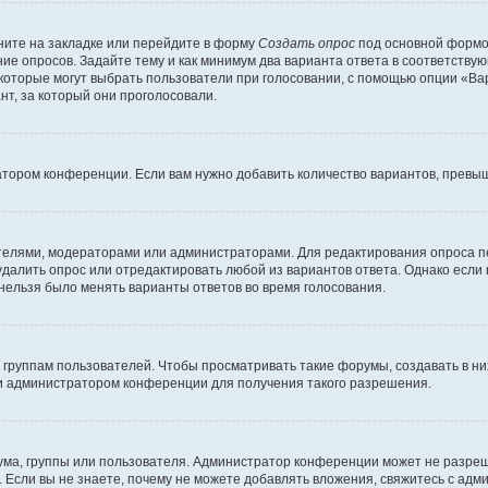
ите на закладке или перейдите в форму
Создать опрос
под основной формой
ние опросов. Задайте тему и как минимум два варианта ответа в соответству
 которые могут выбрать пользователи при голосовании, с помощью опции «Вар
т, за который они проголосовали.
атором конференции. Если вам нужно добавить количество вариантов, превы
дателями, модераторами или администраторами. Для редактирования опроса п
 удалить опрос или отредактировать любой из вариантов ответа. Однако если
 нельзя было менять варианты ответов во время голосования.
руппам пользователей. Чтобы просматривать такие форумы, создавать в них
и администратором конференции для получения такого разрешения.
ма, группы или пользователя. Администратор конференции может не разре
 Если вы не знаете, почему не можете добавлять вложения, свяжитесь с ад