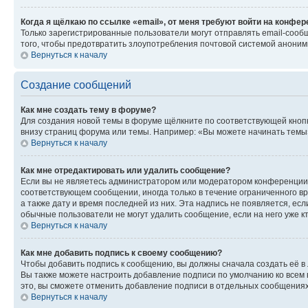
Когда я щёлкаю по ссылке «email», от меня требуют войти на конфе
Только зарегистрированные пользователи могут отправлять email-сооб
того, чтобы предотвратить злоупотребления почтовой системой анони
Вернуться к началу
Создание сообщений
Как мне создать тему в форуме?
Для создания новой темы в форуме щёлкните по соответствующей кнопк
внизу страниц форума или темы. Например: «Вы можете начинать темы»,
Вернуться к началу
Как мне отредактировать или удалить сообщение?
Если вы не являетесь администратором или модератором конференции, 
соответствующем сообщении, иногда только в течение ограниченного вр
а также дату и время последней из них. Эта надпись не появляется, е
обычные пользователи не могут удалить сообщение, если на него уже кт
Вернуться к началу
Как мне добавить подпись к своему сообщению?
Чтобы добавить подпись к сообщению, вы должны сначала создать её в
Вы также можете настроить добавление подписи по умолчанию ко всем
это, вы сможете отменить добавление подписи в отдельных сообщения
Вернуться к началу