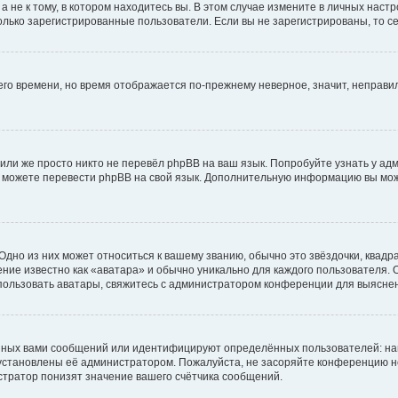
не к тому, в котором находитесь вы. В этом случае измените в личных настрой
 только зарегистрированные пользователи. Если вы не зарегистрированы, то с
него времени, но время отображается по-прежнему неверное, значит, неправ
или же просто никто не перевёл phpBB на ваш язык. Попробуйте узнать у ад
ами можете перевести phpBB на свой язык. Дополнительную информацию вы мо
дно из них может относиться к вашему званию, обычно это звёздочки, квадр
ние известно как «аватара» и обычно уникально для каждого пользователя. О
использовать аватары, свяжитесь с администратором конференции для выясне
нных вами сообщений или идентифицируют определённых пользователей: на
установлены её администратором. Пожалуйста, не засоряйте конференцию н
тратор понизят значение вашего счётчика сообщений.