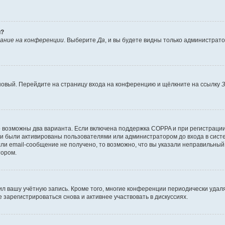
й?
ание на конференции
. Выберите
Да
, и вы будете видны только администрат
 новый. Перейдите на страницу входа на конференцию и щёлкните на ссылку
З
о возможны два варианта. Если включена поддержка COPPA и при регистрации 
и были активированы пользователями или администратором до входа в систе
и email-сообщение не получено, то возможно, что вы указали неправильный 
тором.
ил вашу учётную запись. Кроме того, многие конференции периодически уда
зарегистрироваться снова и активнее участвовать в дискуссиях.