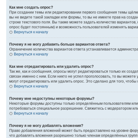
Как мне создать опрос?
При создании темы или редактировании первого сообщения темы щёлкн
вы не видите такой закладки или формы, то вы не имеете прав на созда
строке текстового поля. Вы также можете задать количество вариантов,
опрос будет постоянным) и возможность пользователей изменять вариан
Вернуться к началу
Почему я не могу добавить больше вариантов ответа?
Ограничение количества вариантов ответа устанавливается администр
Вернуться к началу
Как мне отредактировать или удалить опрос?
Так же, как и сообщения, опросы могут редактироваться только их соз
связан именно с ним. Если никто не успел проголосовать, то вы можете
могут отредактировать или удалить опрос. Это сделано для того, чтобы
Вернуться к началу
Почему мне недоступны некоторые форумы?
Некоторые форумы доступны только определённым пользователям или г
потребоваться специальное разрешение. Свяжитесь с модератором ил
Вернуться к началу
Почему я не могу добавлять вложения?
Право добавления вложений может быть предоставлено на уровне фору
что добавлять вложения разрешено только членам определённых групп.