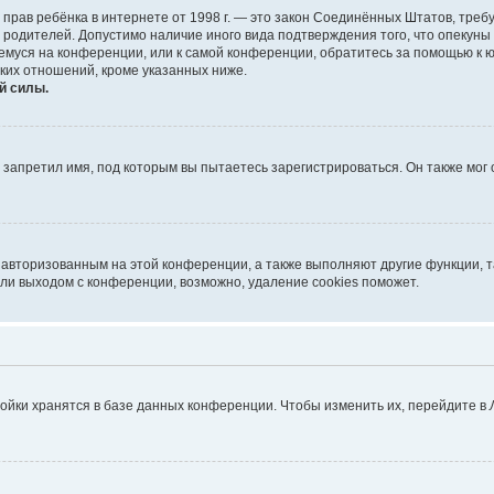
тных прав ребёнка в интернете от 1998 г. — это закон Соединённых Штатов, т
е родителей. Допустимо наличие иного вида подтверждения того, что опек
ющемуся на конференции, или к самой конференции, обратитесь за помощью к 
ких отношений, кроме указанных ниже.
й силы.
запретил имя, под которым вы пытаетесь зарегистрироваться. Он также мог
я авторизованным на этой конференции, а также выполняют другие функции, 
ли выходом с конференции, возможно, удаление cookies поможет.
ойки хранятся в базе данных конференции. Чтобы изменить их, перейдите в