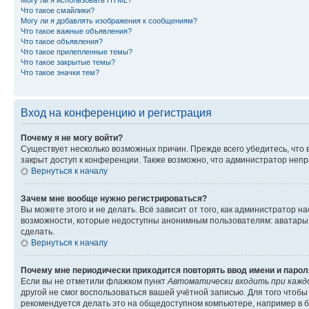
Могу ли я использовать HTML?
Что такое смайлики?
Могу ли я добавлять изображения к сообщениям?
Что такое важные объявления?
Что такое объявления?
Что такое прилепленные темы?
Что такое закрытые темы?
Что такое значки тем?
Вход на конференцию и регистрация
Почему я не могу войти?
Существует несколько возможных причин. Прежде всего убедитесь, что 
закрыт доступ к конференции. Также возможно, что администратор неп
Вернуться к началу
Зачем мне вообще нужно регистрироваться?
Вы можете этого и не делать. Всё зависит от того, как администратор
возможности, которые недоступны анонимным пользователям: аватары, ли
сделать.
Вернуться к началу
Почему мне периодически приходится повторять ввод имени и парол
Если вы не отметили флажком пункт
Автоматически входить при кажд
другой не смог воспользоваться вашей учётной записью. Для того чтоб
рекомендуется делать это на общедоступном компьютере, например в би