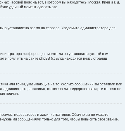
ках часовой пояс на тот, в котором вы находитесь: Москва, Киев и т. д.
ейчас удачный момент сделать это.
ильно установлено время на сервере. Уведомите администратора для
министратора конференции, может ли он установить нужный вам
жете получить на сайте phpBB (ссылка находится внизу страниц
атики или точки, указывающие на то, сколько сообщений вы оставили или
т администратора зависит, включена ли поддержка аватар, и от него же
ния причин.
пример, модераторов и администраторов. Обычно вы не можете
енужными сообщениями только для того, чтобы повысить своё звание.