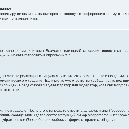
ренцию!
щения другим пользователям через встроенную в конференцию форму, и толь
мными пользователями.
е в окне форума или темы. Возможно, вам придётся зарегистрироваться, пр
 «Вы можете голосовать в опросах» и т. п.
вы можете редактировать и удалять только свои собственные сообщения. В
емени после его создания. Если кто-то уже ответил на сообщение, то под ни
сли сообщение редактировал администратор или модератор, хотя они могут са
о-то ответил.
 личном разделе. После этого вы можете отметить флажком пункт
Присоедини
 вашим сообщениям, сделав соответствующий выбор в параграфе «Отправка 
х, убрав флажок
Присоединить подпись
в форме отправки сообщения.