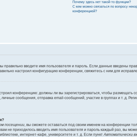
Почему здесь нет такой-то функции?
С кем можно связаться по вопросу неко
конференцией?
вы правильно вводите имя пользователя и пароль. Если данные введены прав
равильно настроил конфигурацию конференции, свяжитесь с ним для исправле
 настроил конференцию: должны ли вы зарегистрироваться, чтобы размещать 
чные сообщения, отправка email-сообщений, участие в группах и т. д. Регис
я?
ом посещении
, вы сможете оставаться под своим именем на конференции тол
ы вам не приходилось вводить имя пользователя и пароль каждый раз, вы мож
блиотеке, интернет-кафе, университете и т. д. Если пункт
Автоматически вх