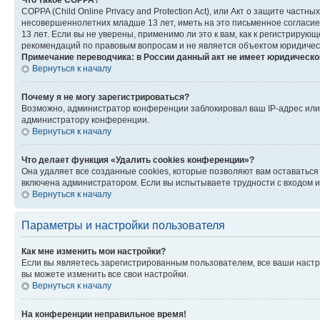
Что такое COPPA?
COPPA (Child Online Privacy and Protection Act), или Акт о защите час
несовершеннолетних младше 13 лет, иметь на это письменное согласи
13 лет. Если вы не уверены, применимо ли это к вам, как к регистриру
рекомендаций по правовым вопросам и не является объектом юридичес
Примечание переводчика: в России данный акт не имеет юридическо
Вернуться к началу
Почему я не могу зарегистрироваться?
Возможно, администратор конференции заблокировал ваш IP-адрес или 
администратору конференции.
Вернуться к началу
Что делает функция «Удалить cookies конференции»?
Она удаляет все созданные cookies, которые позволяют вам оставатьс
включена администратором. Если вы испытываете трудности с входом и
Вернуться к началу
Параметры и настройки пользователя
Как мне изменить мои настройки?
Если вы являетесь зарегистрированным пользователем, все ваши настр
вы можете изменить все свои настройки.
Вернуться к началу
На конференции неправильное время!