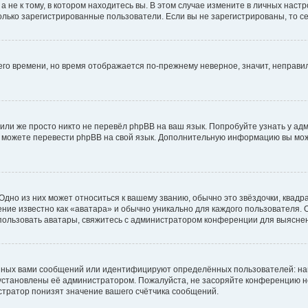
не к тому, в котором находитесь вы. В этом случае измените в личных настрой
 только зарегистрированные пользователи. Если вы не зарегистрированы, то с
него времени, но время отображается по-прежнему неверное, значит, неправ
или же просто никто не перевёл phpBB на ваш язык. Попробуйте узнать у ад
ами можете перевести phpBB на свой язык. Дополнительную информацию вы мо
дно из них может относиться к вашему званию, обычно это звёздочки, квадр
ние известно как «аватара» и обычно уникально для каждого пользователя. О
использовать аватары, свяжитесь с администратором конференции для выясне
нных вами сообщений или идентифицируют определённых пользователей: на
установлены её администратором. Пожалуйста, не засоряйте конференцию н
тратор понизят значение вашего счётчика сообщений.