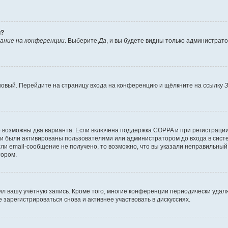
й?
ание на конференции
. Выберите
Да
, и вы будете видны только администрат
 новый. Перейдите на страницу входа на конференцию и щёлкните на ссылку
З
о возможны два варианта. Если включена поддержка COPPA и при регистрации 
и были активированы пользователями или администратором до входа в систе
и email-сообщение не получено, то возможно, что вы указали неправильный 
тором.
ил вашу учётную запись. Кроме того, многие конференции периодически уда
зарегистрироваться снова и активнее участвовать в дискуссиях.