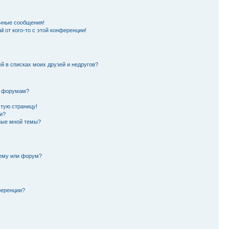
чные сообщения!
l от кого-то с этой конференции!
й в списках моих друзей и недругов?
и форумам?
стую страницу!
и?
ные мной темы?
тему или форум?
ференции?