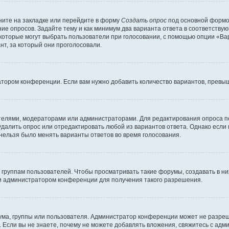
ите на закладке или перейдите в форму
Создать опрос
под основной формой
ние опросов. Задайте тему и как минимум два варианта ответа в соответству
 которые могут выбрать пользователи при голосовании, с помощью опции «Вар
т, за который они проголосовали.
атором конференции. Если вам нужно добавить количество вариантов, превы
дателями, модераторами или администраторами. Для редактирования опроса п
 удалить опрос или отредактировать любой из вариантов ответа. Однако если
 нельзя было менять варианты ответов во время голосования.
руппам пользователей. Чтобы просматривать такие форумы, создавать в них
и администратором конференции для получения такого разрешения.
ма, группы или пользователя. Администратор конференции может не разре
 Если вы не знаете, почему не можете добавлять вложения, свяжитесь с ад