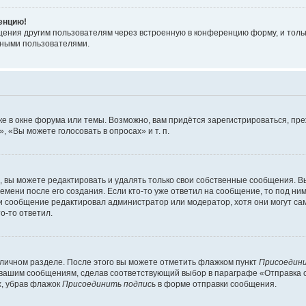
ренцию!
щения другим пользователям через встроенную в конференцию форму, и толь
мными пользователями.
е в окне форума или темы. Возможно, вам придётся зарегистрироваться, пр
 «Вы можете голосовать в опросах» и т. п.
вы можете редактировать и удалять только свои собственные сообщения. В
емени после его создания. Если кто-то уже ответил на сообщение, то под ни
сли сообщение редактировал администратор или модератор, хотя они могут са
о-то ответил.
 личном разделе. После этого вы можете отметить флажком пункт
Присоедини
 вашим сообщениям, сделав соответствующий выбор в параграфе «Отправка 
х, убрав флажок
Присоединить подпись
в форме отправки сообщения.