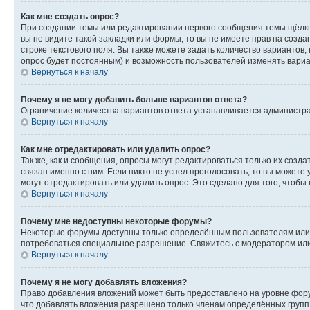
Как мне создать опрос?
При создании темы или редактировании первого сообщения темы щёлкн
вы не видите такой закладки или формы, то вы не имеете прав на созда
строке текстового поля. Вы также можете задать количество вариантов,
опрос будет постоянным) и возможность пользователей изменять вариан
Вернуться к началу
Почему я не могу добавить больше вариантов ответа?
Ограничение количества вариантов ответа устанавливается администр
Вернуться к началу
Как мне отредактировать или удалить опрос?
Так же, как и сообщения, опросы могут редактироваться только их соз
связан именно с ним. Если никто не успел проголосовать, то вы можете
могут отредактировать или удалить опрос. Это сделано для того, чтобы
Вернуться к началу
Почему мне недоступны некоторые форумы?
Некоторые форумы доступны только определённым пользователям или г
потребоваться специальное разрешение. Свяжитесь с модератором ил
Вернуться к началу
Почему я не могу добавлять вложения?
Право добавления вложений может быть предоставлено на уровне фору
что добавлять вложения разрешено только членам определённых групп.