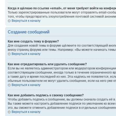
Когда я щёлкаю по ссылке «email», от меня требуют войти на конфе
Только зарегистрированные пользователи могут отправлять email-сооб
того, чтобы предотвратить злоупотребления почтовой системой анони
Вернуться к началу
Создание сообщений
Как мне создать тему в форуме?
Для создания новой темы в форуме щёлкните по соответствующей кнопк
внизу страниц форума или темы. Например: «Вы можете начинать темы»,
Вернуться к началу
Как мне отредактировать или удалить сообщение?
Если вы не являетесь администратором или модератором конференции, 
соответствующем сообщении, иногда только в течение ограниченного вр
а также дату и время последней из них. Эта надпись не появляется, е
обычные пользователи не могут удалить сообщение, если на него уже кт
Вернуться к началу
Как мне добавить подпись к своему сообщению?
Чтобы добавить подпись к сообщению, вы должны сначала создать её в
Вы также можете настроить добавление подписи по умолчанию ко всем
это, вы сможете отменить добавление подписи в отдельных сообщения
Вернуться к началу