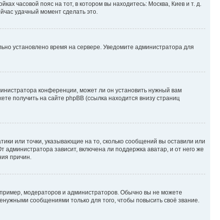
ках часовой пояс на тот, в котором вы находитесь: Москва, Киев и т. д.
ейчас удачный момент сделать это.
ильно установлено время на сервере. Уведомите администратора для
министратора конференции, может ли он установить нужный вам
жете получить на сайте phpBB (ссылка находится внизу страниц
атики или точки, указывающие на то, сколько сообщений вы оставили или
т администратора зависит, включена ли поддержка аватар, и от него же
ния причин.
пример, модераторов и администраторов. Обычно вы не можете
енужными сообщениями только для того, чтобы повысить своё звание.