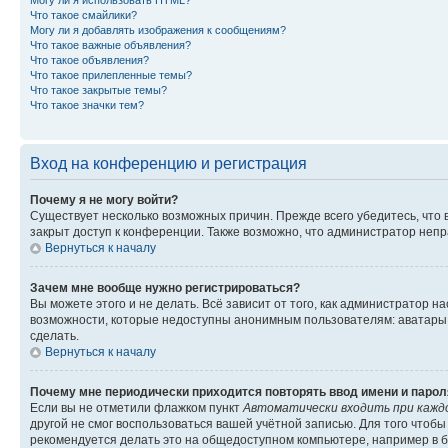
Могу ли я использовать HTML?
Что такое смайлики?
Могу ли я добавлять изображения к сообщениям?
Что такое важные объявления?
Что такое объявления?
Что такое прилепленные темы?
Что такое закрытые темы?
Что такое значки тем?
Вход на конференцию и регистрация
Почему я не могу войти?
Существует несколько возможных причин. Прежде всего убедитесь, что 
закрыт доступ к конференции. Также возможно, что администратор неп
Вернуться к началу
Зачем мне вообще нужно регистрироваться?
Вы можете этого и не делать. Всё зависит от того, как администратор
возможности, которые недоступны анонимным пользователям: аватары, ли
сделать.
Вернуться к началу
Почему мне периодически приходится повторять ввод имени и парол
Если вы не отметили флажком пункт
Автоматически входить при кажд
другой не смог воспользоваться вашей учётной записью. Для того чтоб
рекомендуется делать это на общедоступном компьютере, например в би