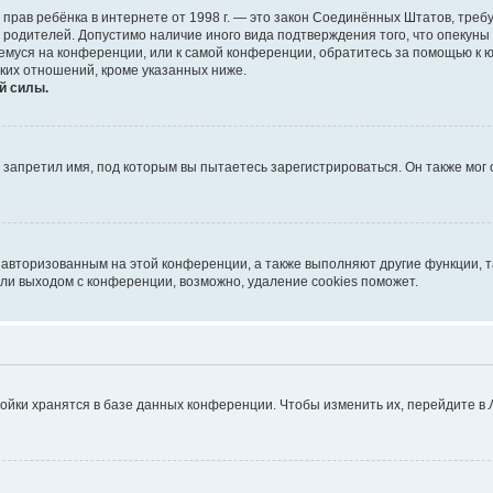
тных прав ребёнка в интернете от 1998 г. — это закон Соединённых Штатов, т
е родителей. Допустимо наличие иного вида подтверждения того, что опек
ющемуся на конференции, или к самой конференции, обратитесь за помощью к 
ких отношений, кроме указанных ниже.
й силы.
запретил имя, под которым вы пытаетесь зарегистрироваться. Он также мог
я авторизованным на этой конференции, а также выполняют другие функции, 
ли выходом с конференции, возможно, удаление cookies поможет.
ойки хранятся в базе данных конференции. Чтобы изменить их, перейдите в