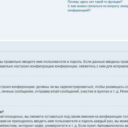
Почему здесь нет такой-то функции?
С кем можно связаться по вопросу неко
конференцией?
вы правильно вводите имя пользователя и пароль. Если данные введены прав
равильно настроил конфигурацию конференции, свяжитесь с ним для исправле
 настроил конференцию: должны ли вы зарегистрироваться, чтобы размещать 
чные сообщения, отправка email-сообщений, участие в группах и т. д. Регис
я?
ом посещении
, вы сможете оставаться под своим именем на конференции тол
ы вам не приходилось вводить имя пользователя и пароль каждый раз, вы мож
блиотеке, интернет-кафе, университете и т. д. Если пункт
Автоматически вх