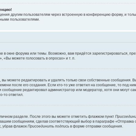
ренцию!
щения другим пользователям через встроенную в конференцию форму, и толь
мными пользователями.
е в окне форума или темы. Возможно, вам придётся зарегистрироваться, пр
 «Вы можете голосовать в опросах» и т. п.
вы можете редактировать и удалять только свои собственные сообщения. В
емени после его создания. Если кто-то уже ответил на сообщение, то под ни
сли сообщение редактировал администратор или модератор, хотя они могут са
о-то ответил.
 личном разделе. После этого вы можете отметить флажком пункт
Присоедини
 вашим сообщениям, сделав соответствующий выбор в параграфе «Отправка 
х, убрав флажок
Присоединить подпись
в форме отправки сообщения.