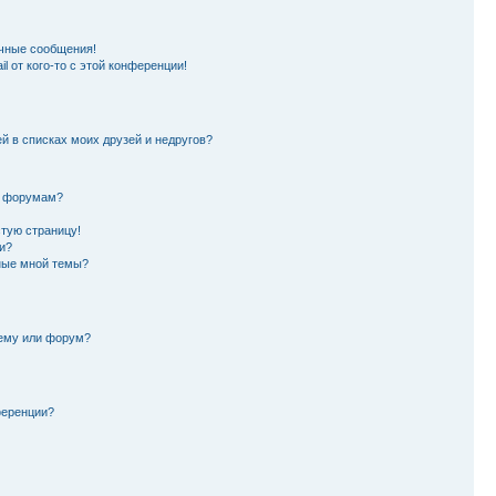
чные сообщения!
l от кого-то с этой конференции!
й в списках моих друзей и недругов?
и форумам?
стую страницу!
и?
ные мной темы?
тему или форум?
ференции?