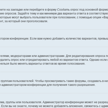
ите на закладке или перейдите в форму
Создать опрос
под основной формой
ние опросов. Задайте тему и как минимум два варианта ответа в соответству
 которые могут выбрать пользователи при голосовании, с помощью опции «Вар
т, за который они проголосовали.
атором конференции. Если вам нужно добавить количество вариантов, превы
дателями, модераторами или администраторами. Для редактирования опроса п
 удалить опрос или отредактировать любой из вариантов ответа. Однако если
 нельзя было менять варианты ответов во время голосования.
руппам пользователей. Чтобы просматривать такие форумы, создавать в них
и администратором конференции для получения такого разрешения.
ма, группы или пользователя. Администратор конференции может не разре
 Если вы не знаете, почему не можете добавлять вложения, свяжитесь с ад