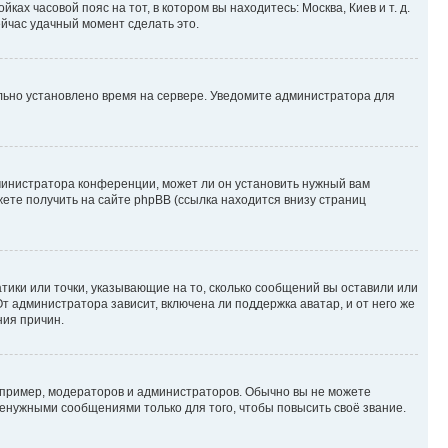
ках часовой пояс на тот, в котором вы находитесь: Москва, Киев и т. д.
ейчас удачный момент сделать это.
ильно установлено время на сервере. Уведомите администратора для
министратора конференции, может ли он установить нужный вам
жете получить на сайте phpBB (ссылка находится внизу страниц
атики или точки, указывающие на то, сколько сообщений вы оставили или
т администратора зависит, включена ли поддержка аватар, и от него же
ния причин.
пример, модераторов и администраторов. Обычно вы не можете
енужными сообщениями только для того, чтобы повысить своё звание.