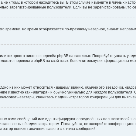
не к тому, в котором находитесь вы. В этом случае измените в личных настрой
 только зарегистрированные пользователи. Если вы не зарегистрированы, то с
него времени, но время отображается по-прежнему неверное, значит, неправ
или же просто никто не перевёл phpBB на ваш язык. Попробуйте узнать у ад
ами можете перевести phpBB на свой язык. Дополнительную информацию вы мо
дно из них может относиться к вашему званию, обычно это звёздочки, квадр
ние известно как «аватара» и обычно уникально для каждого пользователя. О
использовать аватары, свяжитесь с администратором конференции для выясне
нных вами сообщений или идентифицируют определённых пользователей: на
установлены её администратором. Пожалуйста, не засоряйте конференцию н
тратор понизят значение вашего счётчика сообщений.