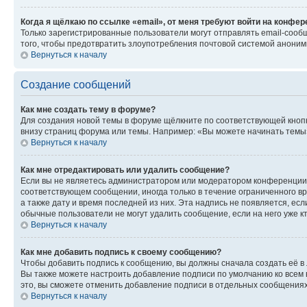
Когда я щёлкаю по ссылке «email», от меня требуют войти на конфе
Только зарегистрированные пользователи могут отправлять email-сооб
того, чтобы предотвратить злоупотребления почтовой системой анони
Вернуться к началу
Создание сообщений
Как мне создать тему в форуме?
Для создания новой темы в форуме щёлкните по соответствующей кнопк
внизу страниц форума или темы. Например: «Вы можете начинать темы»,
Вернуться к началу
Как мне отредактировать или удалить сообщение?
Если вы не являетесь администратором или модератором конференции, 
соответствующем сообщении, иногда только в течение ограниченного вр
а также дату и время последней из них. Эта надпись не появляется, е
обычные пользователи не могут удалить сообщение, если на него уже кт
Вернуться к началу
Как мне добавить подпись к своему сообщению?
Чтобы добавить подпись к сообщению, вы должны сначала создать её в
Вы также можете настроить добавление подписи по умолчанию ко всем
это, вы сможете отменить добавление подписи в отдельных сообщения
Вернуться к началу