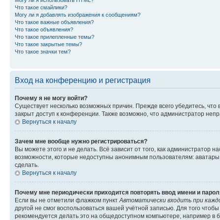
Могу ли я использовать HTML?
Что такое смайлики?
Могу ли я добавлять изображения к сообщениям?
Что такое важные объявления?
Что такое объявления?
Что такое прилепленные темы?
Что такое закрытые темы?
Что такое значки тем?
Вход на конференцию и регистрация
Почему я не могу войти?
Существует несколько возможных причин. Прежде всего убедитесь, что 
закрыт доступ к конференции. Также возможно, что администратор неп
Вернуться к началу
Зачем мне вообще нужно регистрироваться?
Вы можете этого и не делать. Всё зависит от того, как администратор
возможности, которые недоступны анонимным пользователям: аватары, ли
сделать.
Вернуться к началу
Почему мне периодически приходится повторять ввод имени и парол
Если вы не отметили флажком пункт
Автоматически входить при кажд
другой не смог воспользоваться вашей учётной записью. Для того чтоб
рекомендуется делать это на общедоступном компьютере, например в би