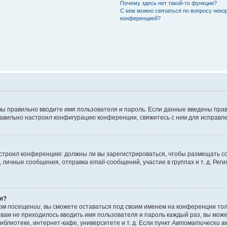
Почему здесь нет такой-то функции?
С кем можно связаться по вопросу неко
конференцией?
вы правильно вводите имя пользователя и пароль. Если данные введены прав
равильно настроил конфигурацию конференции, свяжитесь с ним для исправле
 настроил конференцию: должны ли вы зарегистрироваться, чтобы размещать 
чные сообщения, отправка email-сообщений, участие в группах и т. д. Регис
я?
ом посещении
, вы сможете оставаться под своим именем на конференции тол
ы вам не приходилось вводить имя пользователя и пароль каждый раз, вы мож
блиотеке, интернет-кафе, университете и т. д. Если пункт
Автоматически вх