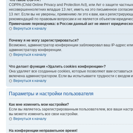
Что такое COPPA?
COPPA (Child Online Privacy and Protection Act), или Акт о защите час
несовершеннолетних младше 13 лет, иметь на это письменное согласи
13 лет. Если вы не уверены, применимо ли это к вам, как к регистриру
рекомендаций по правовым вопросам и не является объектом юридичес
Примечание переводчика: в России данный акт не имеет юридическо
Вернуться к началу
Почему я не могу зарегистрироваться?
Возможно, администратор конференции заблокировал ваш IP-адрес или 
администратору конференции.
Вернуться к началу
Что делает функция «Удалить cookies конференции»?
Она удаляет все созданные cookies, которые позволяют вам оставатьс
включена администратором. Если вы испытываете трудности с входом и
Вернуться к началу
Параметры и настройки пользователя
Как мне изменить мои настройки?
Если вы являетесь зарегистрированным пользователем, все ваши настр
вы можете изменить все свои настройки.
Вернуться к началу
На конференции неправильное время!