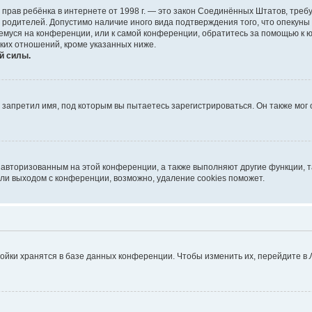
тных прав ребёнка в интернете от 1998 г. — это закон Соединённых Штатов, т
е родителей. Допустимо наличие иного вида подтверждения того, что опек
ющемуся на конференции, или к самой конференции, обратитесь за помощью к 
ких отношений, кроме указанных ниже.
й силы.
запретил имя, под которым вы пытаетесь зарегистрироваться. Он также мог
я авторизованным на этой конференции, а также выполняют другие функции, 
ли выходом с конференции, возможно, удаление cookies поможет.
ойки хранятся в базе данных конференции. Чтобы изменить их, перейдите в