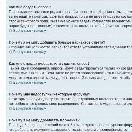
Как мне создать опрос?
При создании темы или редактировании первого сообщения темы щёлкн
вы не видите такой закладки или формы, то вы не имеете прав на созда
строке текстового поля. Вы также можете задать количество вариантов,
опрос будет постоянным) и возможность пользователей изменять вариан
Вернуться к началу
Почему я не могу добавить больше вариантов ответа?
Ограничение количества вариантов ответа устанавливается администр
Вернуться к началу
Как мне отредактировать или удалить опрос?
Так же, как и сообщения, опросы могут редактироваться только их соз
связан именно с ним. Если никто не успел проголосовать, то вы можете
могут отредактировать или удалить опрос. Это сделано для того, чтобы
Вернуться к началу
Почему мне недоступны некоторые форумы?
Некоторые форумы доступны только определённым пользователям или г
потребоваться специальное разрешение. Свяжитесь с модератором ил
Вернуться к началу
Почему я не могу добавлять вложения?
Право добавления вложений может быть предоставлено на уровне фору
что добавлять вложения разрешено только членам определённых групп.