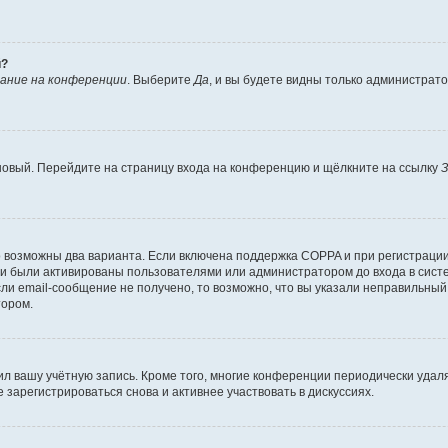
й?
ание на конференции
. Выберите
Да
, и вы будете видны только администрат
 новый. Перейдите на страницу входа на конференцию и щёлкните на ссылку
З
о возможны два варианта. Если включена поддержка COPPA и при регистрации 
и были активированы пользователями или администратором до входа в систе
и email-сообщение не получено, то возможно, что вы указали неправильный 
тором.
ил вашу учётную запись. Кроме того, многие конференции периодически уда
зарегистрироваться снова и активнее участвовать в дискуссиях.