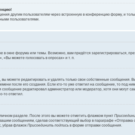
ренцию!
щения другим пользователям через встроенную в конференцию форму, и толь
мными пользователями.
е в окне форума или темы. Возможно, вам придётся зарегистрироваться, пр
 «Вы можете голосовать в опросах» и т. п.
вы можете редактировать и удалять только свои собственные сообщения. В
емени после его создания. Если кто-то уже ответил на сообщение, то под ни
сли сообщение редактировал администратор или модератор, хотя они могут са
о-то ответил.
 личном разделе. После этого вы можете отметить флажком пункт
Присоедини
 вашим сообщениям, сделав соответствующий выбор в параграфе «Отправка 
х, убрав флажок
Присоединить подпись
в форме отправки сообщения.