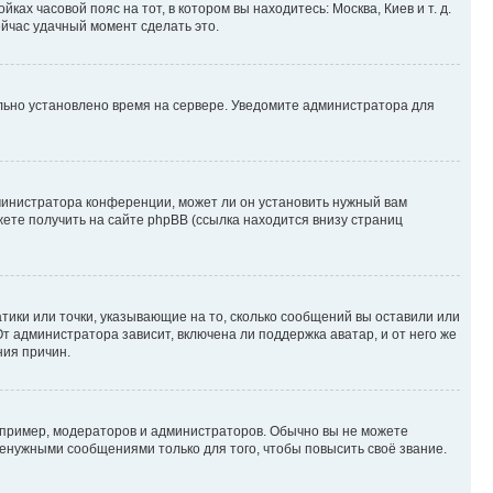
ках часовой пояс на тот, в котором вы находитесь: Москва, Киев и т. д.
ейчас удачный момент сделать это.
ильно установлено время на сервере. Уведомите администратора для
министратора конференции, может ли он установить нужный вам
жете получить на сайте phpBB (ссылка находится внизу страниц
атики или точки, указывающие на то, сколько сообщений вы оставили или
т администратора зависит, включена ли поддержка аватар, и от него же
ния причин.
пример, модераторов и администраторов. Обычно вы не можете
енужными сообщениями только для того, чтобы повысить своё звание.