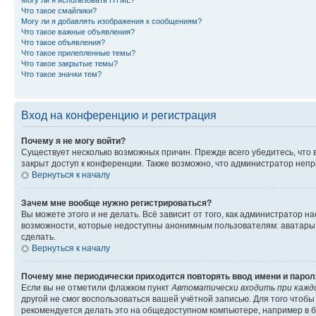
Могу ли я использовать HTML?
Что такое смайлики?
Могу ли я добавлять изображения к сообщениям?
Что такое важные объявления?
Что такое объявления?
Что такое прилепленные темы?
Что такое закрытые темы?
Что такое значки тем?
Вход на конференцию и регистрация
Почему я не могу войти?
Существует несколько возможных причин. Прежде всего убедитесь, что 
закрыт доступ к конференции. Также возможно, что администратор неп
Вернуться к началу
Зачем мне вообще нужно регистрироваться?
Вы можете этого и не делать. Всё зависит от того, как администратор
возможности, которые недоступны анонимным пользователям: аватары, ли
сделать.
Вернуться к началу
Почему мне периодически приходится повторять ввод имени и парол
Если вы не отметили флажком пункт
Автоматически входить при кажд
другой не смог воспользоваться вашей учётной записью. Для того чтоб
рекомендуется делать это на общедоступном компьютере, например в би