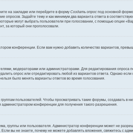
ите на закладке или перейдите в форму
Создать опрос
под основной формой
ние опросов. Задайте тему и как минимум два варианта ответа в соответству
 которые могут выбрать пользователи при голосовании, с помощью опции «Вар
т, за который они проголосовали.
атором конференции. Если вам нужно добавить количество вариантов, превы
дателями, модераторами или администраторами. Для редактирования опроса п
 удалить опрос или отредактировать любой из вариантов ответа. Однако если
 нельзя было менять варианты ответов во время голосования.
руппам пользователей. Чтобы просматривать такие форумы, создавать в них
и администратором конференции для получения такого разрешения.
ма, группы или пользователя. Администратор конференции может не разре
 Если вы не знаете, почему не можете добавлять вложения, свяжитесь с ад