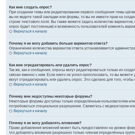
Как мне создать опрос?
При создании темы или редактировании первого сообщения темы щёлкн
вы не видите такой закладки или формы, то вы не имеете прав на созда
строке текстового поля. Вы также можете задать количество вариантов,
опрос будет постоянным) и возможность пользователей изменять вариан
Вернуться к началу
Почему я не могу добавить больше вариантов ответа?
Ограничение количества вариантов ответа устанавливается администр
Вернуться к началу
Как мне отредактировать или удалить опрос?
Так же, как и сообщения, опросы могут редактироваться только их соз
связан именно с ним. Если никто не успел проголосовать, то вы можете
могут отредактировать или удалить опрос. Это сделано для того, чтобы
Вернуться к началу
Почему мне недоступны некоторые форумы?
Некоторые форумы доступны только определённым пользователям или г
потребоваться специальное разрешение. Свяжитесь с модератором ил
Вернуться к началу
Почему я не могу добавлять вложения?
Право добавления вложений может быть предоставлено на уровне фору
что добавлять вложения разрешено только членам определённых групп.