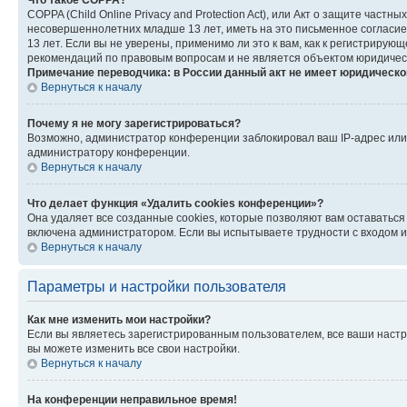
Что такое COPPA?
COPPA (Child Online Privacy and Protection Act), или Акт о защите час
несовершеннолетних младше 13 лет, иметь на это письменное согласи
13 лет. Если вы не уверены, применимо ли это к вам, как к регистриру
рекомендаций по правовым вопросам и не является объектом юридичес
Примечание переводчика: в России данный акт не имеет юридическо
Вернуться к началу
Почему я не могу зарегистрироваться?
Возможно, администратор конференции заблокировал ваш IP-адрес или 
администратору конференции.
Вернуться к началу
Что делает функция «Удалить cookies конференции»?
Она удаляет все созданные cookies, которые позволяют вам оставатьс
включена администратором. Если вы испытываете трудности с входом и
Вернуться к началу
Параметры и настройки пользователя
Как мне изменить мои настройки?
Если вы являетесь зарегистрированным пользователем, все ваши настр
вы можете изменить все свои настройки.
Вернуться к началу
На конференции неправильное время!