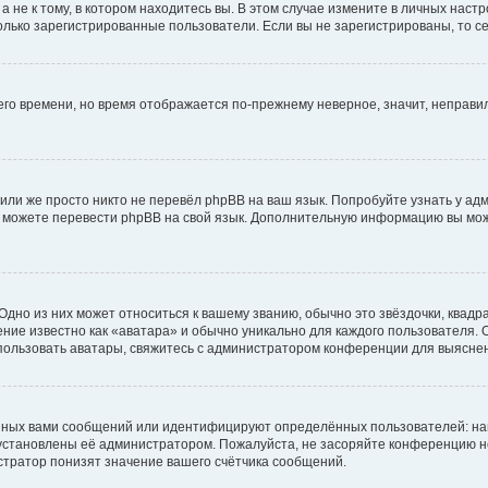
не к тому, в котором находитесь вы. В этом случае измените в личных настрой
 только зарегистрированные пользователи. Если вы не зарегистрированы, то с
него времени, но время отображается по-прежнему неверное, значит, неправ
или же просто никто не перевёл phpBB на ваш язык. Попробуйте узнать у ад
ами можете перевести phpBB на свой язык. Дополнительную информацию вы мо
дно из них может относиться к вашему званию, обычно это звёздочки, квадр
ние известно как «аватара» и обычно уникально для каждого пользователя. О
использовать аватары, свяжитесь с администратором конференции для выясне
нных вами сообщений или идентифицируют определённых пользователей: на
установлены её администратором. Пожалуйста, не засоряйте конференцию н
тратор понизят значение вашего счётчика сообщений.