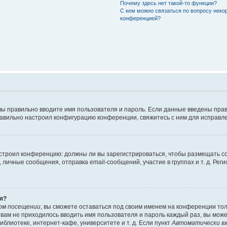
Почему здесь нет такой-то функции?
С кем можно связаться по вопросу неко
конференцией?
вы правильно вводите имя пользователя и пароль. Если данные введены прав
равильно настроил конфигурацию конференции, свяжитесь с ним для исправле
 настроил конференцию: должны ли вы зарегистрироваться, чтобы размещать 
чные сообщения, отправка email-сообщений, участие в группах и т. д. Регис
я?
ом посещении
, вы сможете оставаться под своим именем на конференции тол
ы вам не приходилось вводить имя пользователя и пароль каждый раз, вы мож
блиотеке, интернет-кафе, университете и т. д. Если пункт
Автоматически вх