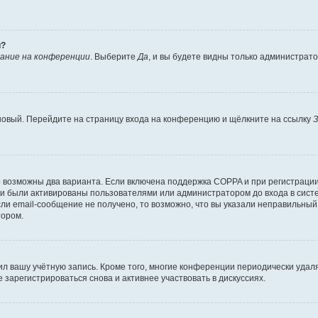
й?
ание на конференции
. Выберите
Да
, и вы будете видны только администрат
 новый. Перейдите на страницу входа на конференцию и щёлкните на ссылку
З
о возможны два варианта. Если включена поддержка COPPA и при регистрации 
и были активированы пользователями или администратором до входа в систе
и email-сообщение не получено, то возможно, что вы указали неправильный 
тором.
ил вашу учётную запись. Кроме того, многие конференции периодически уда
зарегистрироваться снова и активнее участвовать в дискуссиях.