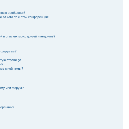
чные сообщения!
l от кого-то с этой конференции!
й в списках моих друзей и недругов?
и форумам?
стую страницу!
и?
ные мной темы?
тему или форум?
ференции?