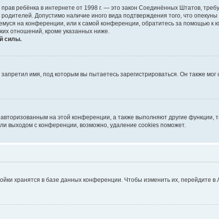
тных прав ребёнка в интернете от 1998 г. — это закон Соединённых Штатов, т
е родителей. Допустимо наличие иного вида подтверждения того, что опек
ющемуся на конференции, или к самой конференции, обратитесь за помощью к 
ких отношений, кроме указанных ниже.
й силы.
запретил имя, под которым вы пытаетесь зарегистрироваться. Он также мог
я авторизованным на этой конференции, а также выполняют другие функции, 
ли выходом с конференции, возможно, удаление cookies поможет.
ойки хранятся в базе данных конференции. Чтобы изменить их, перейдите в