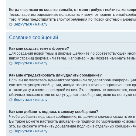
Когда я щёлкаю по ссылке «email», от меня требуют войти на конфе
Только зарегистрированные пользователи могут отправлять email-сооб
того, чтобы предотвратить злоупотребления почтовой системой анони
Вернуться к началу
Создание сообщений
Как мне создать тему в форуме?
Для создания новой темы в форуме щёлкните по соответствующей кнопк
внизу страниц форума или темы. Например: «Вы можете начинать темы»,
Вернуться к началу
Как мне отредактировать или удалить сообщение?
Если вы не являетесь администратором или модератором конференции, 
соответствующем сообщении, иногда только в течение ограниченного вр
а также дату и время последней из них. Эта надпись не появляется, е
обычные пользователи не могут удалить сообщение, если на него уже кт
Вернуться к началу
Как мне добавить подпись к своему сообщению?
Чтобы добавить подпись к сообщению, вы должны сначала создать её в
Вы также можете настроить добавление подписи по умолчанию ко всем
это, вы сможете отменить добавление подписи в отдельных сообщения
Вернуться к началу