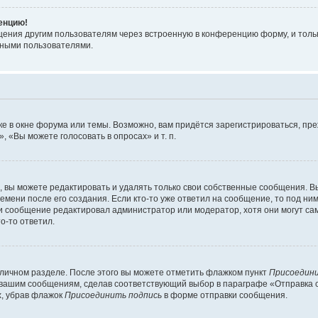
ренцию!
щения другим пользователям через встроенную в конференцию форму, и толь
мными пользователями.
е в окне форума или темы. Возможно, вам придётся зарегистрироваться, пр
 «Вы можете голосовать в опросах» и т. п.
вы можете редактировать и удалять только свои собственные сообщения. В
емени после его создания. Если кто-то уже ответил на сообщение, то под ни
сли сообщение редактировал администратор или модератор, хотя они могут са
о-то ответил.
 личном разделе. После этого вы можете отметить флажком пункт
Присоедини
 вашим сообщениям, сделав соответствующий выбор в параграфе «Отправка 
х, убрав флажок
Присоединить подпись
в форме отправки сообщения.