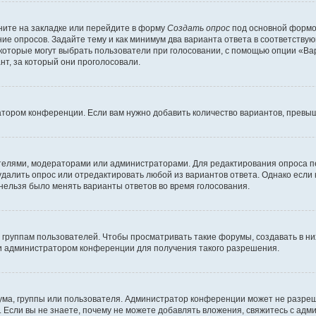
ите на закладке или перейдите в форму
Создать опрос
под основной формой
ние опросов. Задайте тему и как минимум два варианта ответа в соответству
 которые могут выбрать пользователи при голосовании, с помощью опции «Вар
т, за который они проголосовали.
атором конференции. Если вам нужно добавить количество вариантов, превы
дателями, модераторами или администраторами. Для редактирования опроса п
 удалить опрос или отредактировать любой из вариантов ответа. Однако если
 нельзя было менять варианты ответов во время голосования.
руппам пользователей. Чтобы просматривать такие форумы, создавать в них
и администратором конференции для получения такого разрешения.
ма, группы или пользователя. Администратор конференции может не разре
 Если вы не знаете, почему не можете добавлять вложения, свяжитесь с ад