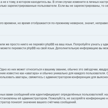
не к тому, в котором находитесь вы. В этом случае измените в личных настрой
 только зарегистрированные пользователи. Если вы не зарегистрированы, то с
него времени, но время отображается по-прежнему неверное, значит, неправ
или же просто никто не перевёл phpBB на ваш язык. Попробуйте узнать у ад
ами можете перевести phpBB на свой язык. Дополнительную информацию вы мо
дно из них может относиться к вашему званию, обычно это звёздочки, квадр
ние известно как «аватара» и обычно уникально для каждого пользователя. О
использовать аватары, свяжитесь с администратором конференции для выясне
нных вами сообщений или идентифицируют определённых пользователей: на
установлены её администратором. Пожалуйста, не засоряйте конференцию н
тратор понизят значение вашего счётчика сообщений.