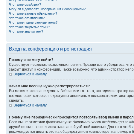
Могу ли я использовать HTML?
Что такое смайлики?
Могу ли я добавлять изображения к сообщениям?
Что такое важные объявления?
Что такое объявления?
Что такое прилепленные темы?
Что такое закрытые темы?
Что такое значки тем?
Вход на конференцию и регистрация
Почему я не могу войти?
Существует несколько возможных причин. Прежде всего убедитесь, что 
закрыт доступ к конференции. Также возможно, что администратор неп
Вернуться к началу
Зачем мне вообще нужно регистрироваться?
Вы можете этого и не делать. Всё зависит от того, как администратор
возможности, которые недоступны анонимным пользователям: аватары, ли
сделать.
Вернуться к началу
Почему мне периодически приходится повторять ввод имени и парол
Если вы не отметили флажком пункт
Автоматически входить при кажд
другой не смог воспользоваться вашей учётной записью. Для того чтоб
рекомендуется делать это на общедоступном компьютере, например в би