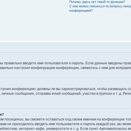
Почему здесь нет такой-то функции?
С кем можно связаться по вопросу неко
конференцией?
вы правильно вводите имя пользователя и пароль. Если данные введены прав
равильно настроил конфигурацию конференции, свяжитесь с ним для исправле
 настроил конференцию: должны ли вы зарегистрироваться, чтобы размещать 
чные сообщения, отправка email-сообщений, участие в группах и т. д. Регис
я?
ом посещении
, вы сможете оставаться под своим именем на конференции тол
ы вам не приходилось вводить имя пользователя и пароль каждый раз, вы мож
блиотеке, интернет-кафе, университете и т. д. Если пункт
Автоматически вх