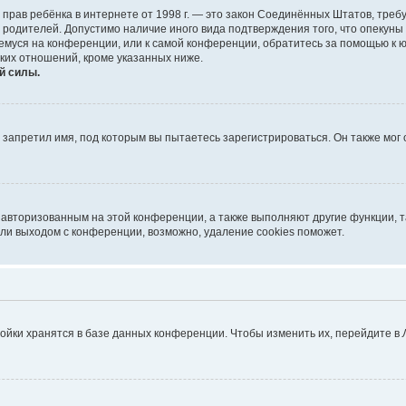
тных прав ребёнка в интернете от 1998 г. — это закон Соединённых Штатов, т
е родителей. Допустимо наличие иного вида подтверждения того, что опек
ющемуся на конференции, или к самой конференции, обратитесь за помощью к 
ких отношений, кроме указанных ниже.
й силы.
запретил имя, под которым вы пытаетесь зарегистрироваться. Он также мог
я авторизованным на этой конференции, а также выполняют другие функции, 
ли выходом с конференции, возможно, удаление cookies поможет.
ойки хранятся в базе данных конференции. Чтобы изменить их, перейдите в