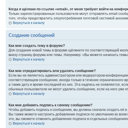
Когда я щёлкаю по ссылке «email», от меня требуют войти на конфе
Только зарегистрированные пользователи могут отправлять email-сооб
того, чтобы предотвратить злоупотребления почтовой системой анони
Вернуться к началу
Создание сообщений
Как мне создать тему в форуме?
Для создания новой темы в форуме щёлкните по соответствующей кнопк
внизу страниц форума или темы. Например: «Вы можете начинать темы»,
Вернуться к началу
Как мне отредактировать или удалить сообщение?
Если вы не являетесь администратором или модератором конференции, 
соответствующем сообщении, иногда только в течение ограниченного вр
а также дату и время последней из них. Эта надпись не появляется, е
обычные пользователи не могут удалить сообщение, если на него уже кт
Вернуться к началу
Как мне добавить подпись к своему сообщению?
Чтобы добавить подпись к сообщению, вы должны сначала создать её в
Вы также можете настроить добавление подписи по умолчанию ко всем
это, вы сможете отменить добавление подписи в отдельных сообщения
Вернуться к началу