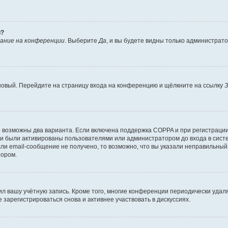
й?
ание на конференции
. Выберите
Да
, и вы будете видны только администрат
 новый. Перейдите на страницу входа на конференцию и щёлкните на ссылку
З
о возможны два варианта. Если включена поддержка COPPA и при регистрации 
и были активированы пользователями или администратором до входа в систе
и email-сообщение не получено, то возможно, что вы указали неправильный 
тором.
ил вашу учётную запись. Кроме того, многие конференции периодически уда
зарегистрироваться снова и активнее участвовать в дискуссиях.