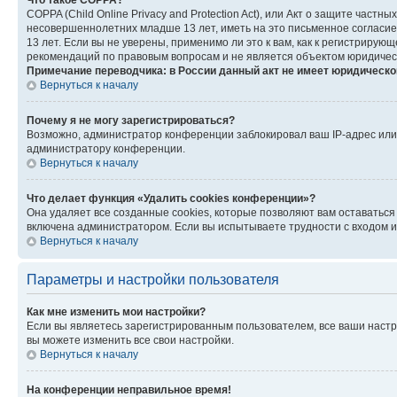
Что такое COPPA?
COPPA (Child Online Privacy and Protection Act), или Акт о защите час
несовершеннолетних младше 13 лет, иметь на это письменное согласи
13 лет. Если вы не уверены, применимо ли это к вам, как к регистриру
рекомендаций по правовым вопросам и не является объектом юридичес
Примечание переводчика: в России данный акт не имеет юридическо
Вернуться к началу
Почему я не могу зарегистрироваться?
Возможно, администратор конференции заблокировал ваш IP-адрес или 
администратору конференции.
Вернуться к началу
Что делает функция «Удалить cookies конференции»?
Она удаляет все созданные cookies, которые позволяют вам оставатьс
включена администратором. Если вы испытываете трудности с входом и
Вернуться к началу
Параметры и настройки пользователя
Как мне изменить мои настройки?
Если вы являетесь зарегистрированным пользователем, все ваши настр
вы можете изменить все свои настройки.
Вернуться к началу
На конференции неправильное время!