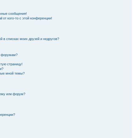
чные сообщения!
l от кого-то с этой конференции!
й в списках моих друзей и недругов?
и форумам?
стую страницу!
и?
ные мной темы?
тему или форум?
ференции?