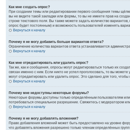
Как мне создать опрос?
При создании темы или редактировании первого сообщения темы щёлкн
вы не видите такой закладки или формы, то вы не имеете прав на созда
строке текстового поля. Вы также можете задать количество вариантов,
опрос будет постоянным) и возможность пользователей изменять вариан
Вернуться к началу
Почему я не могу добавить больше вариантов ответа?
Ограничение количества вариантов ответа устанавливается администр
Вернуться к началу
Как мне отредактировать или удалить опрос?
Так же, как и сообщения, опросы могут редактироваться только их соз
связан именно с ним. Если никто не успел проголосовать, то вы можете
могут отредактировать или удалить опрос. Это сделано для того, чтобы
Вернуться к началу
Почему мне недоступны некоторые форумы?
Некоторые форумы доступны только определённым пользователям или г
потребоваться специальное разрешение. Свяжитесь с модератором ил
Вернуться к началу
Почему я не могу добавлять вложения?
Право добавления вложений может быть предоставлено на уровне фору
что добавлять вложения разрешено только членам определённых групп.