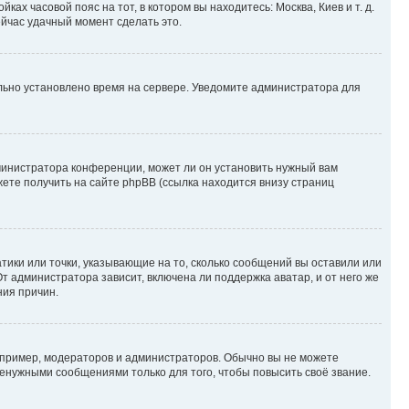
ках часовой пояс на тот, в котором вы находитесь: Москва, Киев и т. д.
ейчас удачный момент сделать это.
ильно установлено время на сервере. Уведомите администратора для
министратора конференции, может ли он установить нужный вам
жете получить на сайте phpBB (ссылка находится внизу страниц
атики или точки, указывающие на то, сколько сообщений вы оставили или
т администратора зависит, включена ли поддержка аватар, и от него же
ния причин.
пример, модераторов и администраторов. Обычно вы не можете
енужными сообщениями только для того, чтобы повысить своё звание.