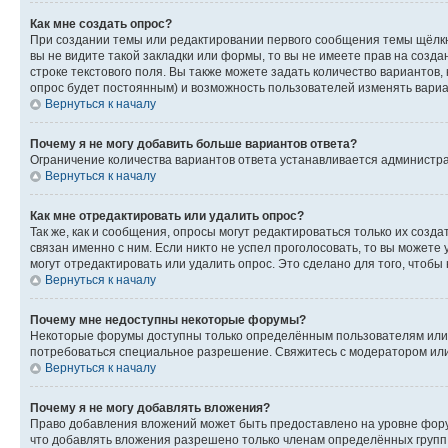
Как мне создать опрос?
При создании темы или редактировании первого сообщения темы щёлкн
вы не видите такой закладки или формы, то вы не имеете прав на созда
строке текстового поля. Вы также можете задать количество вариантов,
опрос будет постоянным) и возможность пользователей изменять вариан
Вернуться к началу
Почему я не могу добавить больше вариантов ответа?
Ограничение количества вариантов ответа устанавливается администр
Вернуться к началу
Как мне отредактировать или удалить опрос?
Так же, как и сообщения, опросы могут редактироваться только их соз
связан именно с ним. Если никто не успел проголосовать, то вы можете
могут отредактировать или удалить опрос. Это сделано для того, чтобы
Вернуться к началу
Почему мне недоступны некоторые форумы?
Некоторые форумы доступны только определённым пользователям или г
потребоваться специальное разрешение. Свяжитесь с модератором ил
Вернуться к началу
Почему я не могу добавлять вложения?
Право добавления вложений может быть предоставлено на уровне фору
что добавлять вложения разрешено только членам определённых групп.