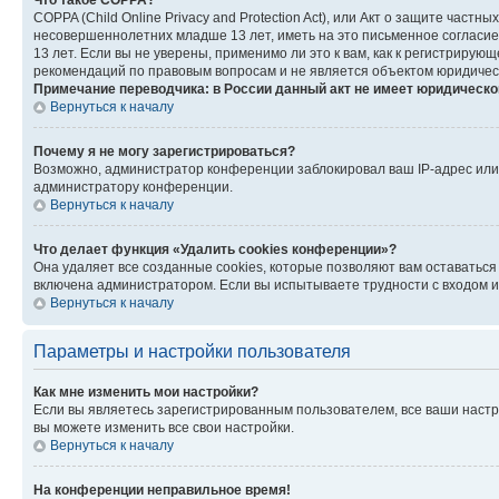
Что такое COPPA?
COPPA (Child Online Privacy and Protection Act), или Акт о защите час
несовершеннолетних младше 13 лет, иметь на это письменное согласи
13 лет. Если вы не уверены, применимо ли это к вам, как к регистриру
рекомендаций по правовым вопросам и не является объектом юридичес
Примечание переводчика: в России данный акт не имеет юридическо
Вернуться к началу
Почему я не могу зарегистрироваться?
Возможно, администратор конференции заблокировал ваш IP-адрес или 
администратору конференции.
Вернуться к началу
Что делает функция «Удалить cookies конференции»?
Она удаляет все созданные cookies, которые позволяют вам оставатьс
включена администратором. Если вы испытываете трудности с входом и
Вернуться к началу
Параметры и настройки пользователя
Как мне изменить мои настройки?
Если вы являетесь зарегистрированным пользователем, все ваши настр
вы можете изменить все свои настройки.
Вернуться к началу
На конференции неправильное время!