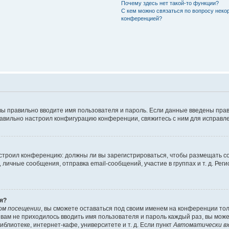
Почему здесь нет такой-то функции?
С кем можно связаться по вопросу неко
конференцией?
вы правильно вводите имя пользователя и пароль. Если данные введены прав
равильно настроил конфигурацию конференции, свяжитесь с ним для исправле
 настроил конференцию: должны ли вы зарегистрироваться, чтобы размещать 
чные сообщения, отправка email-сообщений, участие в группах и т. д. Регис
я?
ом посещении
, вы сможете оставаться под своим именем на конференции тол
ы вам не приходилось вводить имя пользователя и пароль каждый раз, вы мож
блиотеке, интернет-кафе, университете и т. д. Если пункт
Автоматически вх