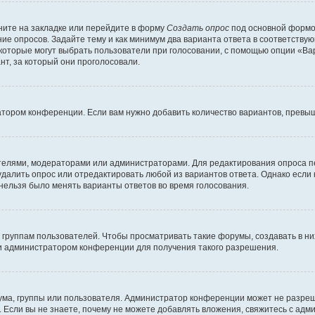
ите на закладке или перейдите в форму
Создать опрос
под основной формой
ние опросов. Задайте тему и как минимум два варианта ответа в соответству
 которые могут выбрать пользователи при голосовании, с помощью опции «Вар
т, за который они проголосовали.
атором конференции. Если вам нужно добавить количество вариантов, превы
дателями, модераторами или администраторами. Для редактирования опроса п
 удалить опрос или отредактировать любой из вариантов ответа. Однако если
 нельзя было менять варианты ответов во время голосования.
руппам пользователей. Чтобы просматривать такие форумы, создавать в них
и администратором конференции для получения такого разрешения.
ма, группы или пользователя. Администратор конференции может не разре
 Если вы не знаете, почему не можете добавлять вложения, свяжитесь с ад