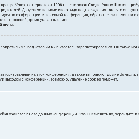
тных прав ребёнка в интернете от 1998 г. — это закон Соединённых Штатов, т
е родителей. Допустимо наличие иного вида подтверждения того, что опек
ющемуся на конференции, или к самой конференции, обратитесь за помощью к 
ких отношений, кроме указанных ниже.
й силы.
запретил имя, под которым вы пытаетесь зарегистрироваться. Он также мог
я авторизованным на этой конференции, а также выполняют другие функции, 
ли выходом с конференции, возможно, удаление cookies поможет.
ойки хранятся в базе данных конференции. Чтобы изменить их, перейдите в