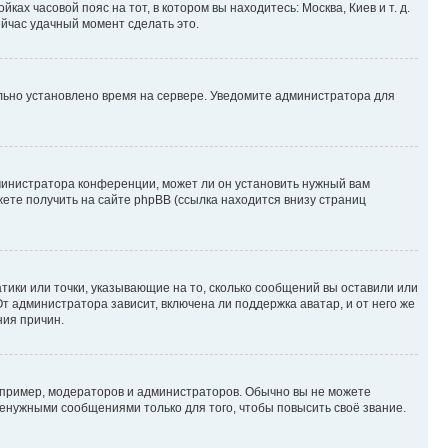
ках часовой пояс на тот, в котором вы находитесь: Москва, Киев и т. д.
ейчас удачный момент сделать это.
ильно установлено время на сервере. Уведомите администратора для
министратора конференции, может ли он установить нужный вам
жете получить на сайте phpBB (ссылка находится внизу страниц
атики или точки, указывающие на то, сколько сообщений вы оставили или
т администратора зависит, включена ли поддержка аватар, и от него же
ния причин.
пример, модераторов и администраторов. Обычно вы не можете
енужными сообщениями только для того, чтобы повысить своё звание.