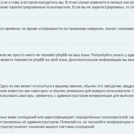
не к тому, в котором находитесь вы. В этом случае измените в личных настрой
 только зарегистрированные пользователи. Если вы не зарегистрированы, то с
него времени, но время отображается по-прежнему неверное, значит, неправ
или же просто никто не перевёл phpBB на ваш язык. Попробуйте узнать у ад
ами можете перевести phpBB на свой язык. Дополнительную информацию вы мо
дно из них может относиться к вашему званию, обычно это звёздочки, квадр
ние известно как «аватара» и обычно уникально для каждого пользователя. О
использовать аватары, свяжитесь с администратором конференции для выясне
нных вами сообщений или идентифицируют определённых пользователей: на
установлены её администратором. Пожалуйста, не засоряйте конференцию н
тратор понизят значение вашего счётчика сообщений.