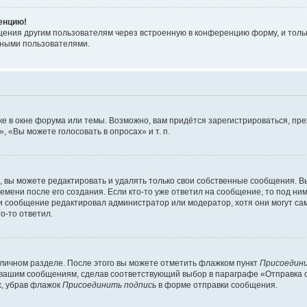
ренцию!
щения другим пользователям через встроенную в конференцию форму, и толь
мными пользователями.
е в окне форума или темы. Возможно, вам придётся зарегистрироваться, пр
 «Вы можете голосовать в опросах» и т. п.
вы можете редактировать и удалять только свои собственные сообщения. В
емени после его создания. Если кто-то уже ответил на сообщение, то под ни
сли сообщение редактировал администратор или модератор, хотя они могут са
о-то ответил.
 личном разделе. После этого вы можете отметить флажком пункт
Присоедини
 вашим сообщениям, сделав соответствующий выбор в параграфе «Отправка 
х, убрав флажок
Присоединить подпись
в форме отправки сообщения.