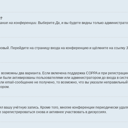
й?
ание на конференции
. Выберите
Да
, и вы будете видны только администрат
 новый. Перейдите на страницу входа на конференцию и щёлкните на ссылку
З
о возможны два варианта. Если включена поддержка COPPA и при регистрации 
и были активированы пользователями или администратором до входа в систе
и email-сообщение не получено, то возможно, что вы указали неправильный 
тором.
ил вашу учётную запись. Кроме того, многие конференции периодически уда
зарегистрироваться снова и активнее участвовать в дискуссиях.