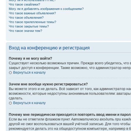
Могу ли я использовать HTML?
Что такое смайлики?
Могу ли я добавлять изображения к сообщениям?
Что такое важные объявления?
Что такое объявления?
Что такое прилепленные темы?
Что такое закрытые темы?
Что такое значки тем?
Вход на конференцию и регистрация
Почему я не могу войти?
Существует несколько возможных причин. Прежде всего убедитесь, что 
закрыт доступ к конференции. Также возможно, что администратор неп
Вернуться к началу
Зачем мне вообще нужно регистрироваться?
Вы можете этого и не делать. Всё зависит от того, как администратор
возможности, которые недоступны анонимным пользователям: аватары, ли
сделать.
Вернуться к началу
Почему мне периодически приходится повторять ввод имени и парол
Если вы не отметили флажком пункт
Автоматически входить при кажд
другой не смог воспользоваться вашей учётной записью. Для того чтоб
рекомендуется делать это на общедоступном компьютере, например в би