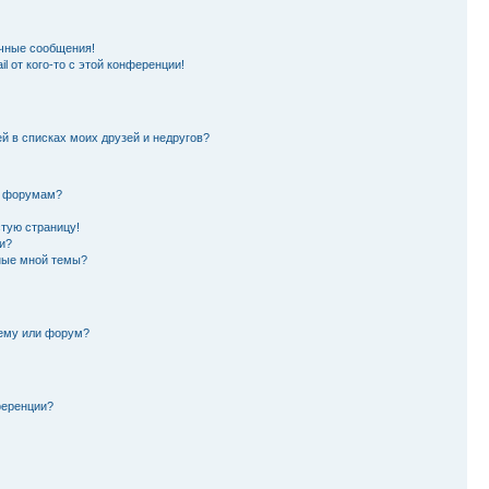
чные сообщения!
l от кого-то с этой конференции!
й в списках моих друзей и недругов?
и форумам?
стую страницу!
и?
ные мной темы?
тему или форум?
ференции?