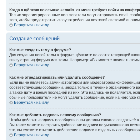
Когда я щёлкаю по ссылке «email», от меня требуют войти на конфе
Только зарегистрированные пользователи могут отправлять email-сооб
того, чтобы предотвратить злоупотребления почтовой системой анони
Вернуться к началу
Создание сообщений
Как мне создать тему в форуме?
Для создания новой темы в форуме щёлкните по соответствующей кнопк
внизу страниц форума или темы. Например: «Вы можете начинать темы»,
Вернуться к началу
Как мне отредактировать или удалить сообщение?
Если вы не являетесь администратором или модератором конференции, 
соответствующем сообщении, иногда только в течение ограниченного вр
а также дату и время последней из них. Эта надпись не появляется, е
обычные пользователи не могут удалить сообщение, если на него уже кт
Вернуться к началу
Как мне добавить подпись к своему сообщению?
Чтобы добавить подпись к сообщению, вы должны сначала создать её в
Вы также можете настроить добавление подписи по умолчанию ко всем
это, вы сможете отменить добавление подписи в отдельных сообщения
Вернуться к началу