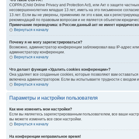
Что такое COPPA?
COPPA (Child Online Privacy and Protection Act), или Акт о защите час
несовершеннолетних младше 13 лет, иметь на это письменное согласи
13 лет. Если вы не уверены, применимо ли это к вам, как к регистриру
рекомендаций по правовым вопросам и не является объектом юридичес
Примечание переводчика: в России данный акт не имеет юридическо
Вернуться к началу
Почему я не могу зарегистрироваться?
Возможно, администратор конференции заблокировал ваш IP-адрес или 
администратору конференции.
Вернуться к началу
Что делает функция «Удалить cookies конференции»?
Она удаляет все созданные cookies, которые позволяют вам оставатьс
включена администратором. Если вы испытываете трудности с входом и
Вернуться к началу
Параметры и настройки пользователя
Как мне изменить мои настройки?
Если вы являетесь зарегистрированным пользователем, все ваши настр
вы можете изменить все свои настройки.
Вернуться к началу
На конференции неправильное время!