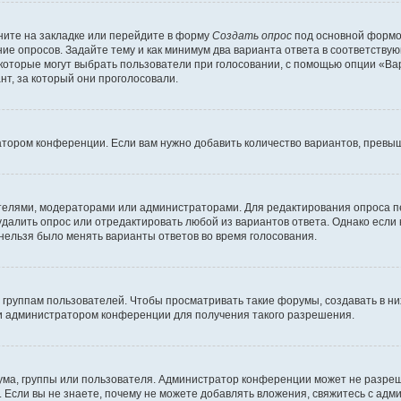
ите на закладке или перейдите в форму
Создать опрос
под основной формой
ние опросов. Задайте тему и как минимум два варианта ответа в соответству
 которые могут выбрать пользователи при голосовании, с помощью опции «Вар
т, за который они проголосовали.
атором конференции. Если вам нужно добавить количество вариантов, превы
дателями, модераторами или администраторами. Для редактирования опроса п
 удалить опрос или отредактировать любой из вариантов ответа. Однако если
 нельзя было менять варианты ответов во время голосования.
руппам пользователей. Чтобы просматривать такие форумы, создавать в них
и администратором конференции для получения такого разрешения.
ма, группы или пользователя. Администратор конференции может не разре
 Если вы не знаете, почему не можете добавлять вложения, свяжитесь с ад