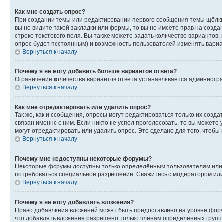
Как мне создать опрос?
При создании темы или редактировании первого сообщения темы щёлкн
вы не видите такой закладки или формы, то вы не имеете прав на созда
строке текстового поля. Вы также можете задать количество вариантов,
опрос будет постоянным) и возможность пользователей изменять вариан
Вернуться к началу
Почему я не могу добавить больше вариантов ответа?
Ограничение количества вариантов ответа устанавливается администр
Вернуться к началу
Как мне отредактировать или удалить опрос?
Так же, как и сообщения, опросы могут редактироваться только их соз
связан именно с ним. Если никто не успел проголосовать, то вы можете
могут отредактировать или удалить опрос. Это сделано для того, чтобы
Вернуться к началу
Почему мне недоступны некоторые форумы?
Некоторые форумы доступны только определённым пользователям или г
потребоваться специальное разрешение. Свяжитесь с модератором ил
Вернуться к началу
Почему я не могу добавлять вложения?
Право добавления вложений может быть предоставлено на уровне фору
что добавлять вложения разрешено только членам определённых групп.