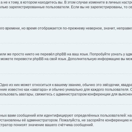
не к тому, в котором находитесь вы. В этом случае измените в личных настрой
 только зарегистрированные пользователи. Если вы не зарегистрированы, то с
него времени, но время отображается по-прежнему неверное, значит, неправ
или же просто никто не перевёл phpBB на ваш язык. Попробуйте узнать у ад
ами можете перевести phpBB на свой язык. Дополнительную информацию вы мо
дно из них может относиться к вашему званию, обычно это звёздочки, квадр
ние известно как «аватара» и обычно уникально для каждого пользователя. О
использовать аватары, свяжитесь с администратором конференции для выясне
нных вами сообщений или идентифицируют определённых пользователей: на
установлены её администратором. Пожалуйста, не засоряйте конференцию н
тратор понизят значение вашего счётчика сообщений.