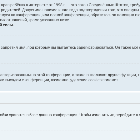
тных прав ребёнка в интернете от 1998 г. — это закон Соединённых Штатов, т
е родителей. Допустимо наличие иного вида подтверждения того, что опек
ющемуся на конференции, или к самой конференции, обратитесь за помощью к 
ких отношений, кроме указанных ниже.
й силы.
запретил имя, под которым вы пытаетесь зарегистрироваться. Он также мог
я авторизованным на этой конференции, а также выполняют другие функции, 
ли выходом с конференции, возможно, удаление cookies поможет.
ойки хранятся в базе данных конференции. Чтобы изменить их, перейдите в