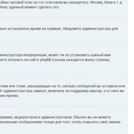
ках часовой пояс на тот, в котором вы находитесь: Москва, Киев и т. д.
ейчас удачный момент сделать это.
ильно установлено время на сервере. Уведомите администратора для
министратора конференции, может ли он установить нужный вам
жете получить на сайте phpBB (ссылка находится внизу страниц
атики или точки, указывающие на то, сколько сообщений вы оставили или
т администратора зависит, включена ли поддержка аватар, и от него же
ния причин.
пример, модераторов и администраторов. Обычно вы не можете
енужными сообщениями только для того, чтобы повысить своё звание.