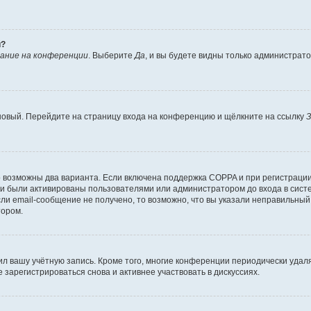
й?
ание на конференции
. Выберите
Да
, и вы будете видны только администрат
 новый. Перейдите на страницу входа на конференцию и щёлкните на ссылку
З
о возможны два варианта. Если включена поддержка COPPA и при регистрации 
и были активированы пользователями или администратором до входа в систе
и email-сообщение не получено, то возможно, что вы указали неправильный 
тором.
ил вашу учётную запись. Кроме того, многие конференции периодически уда
зарегистрироваться снова и активнее участвовать в дискуссиях.