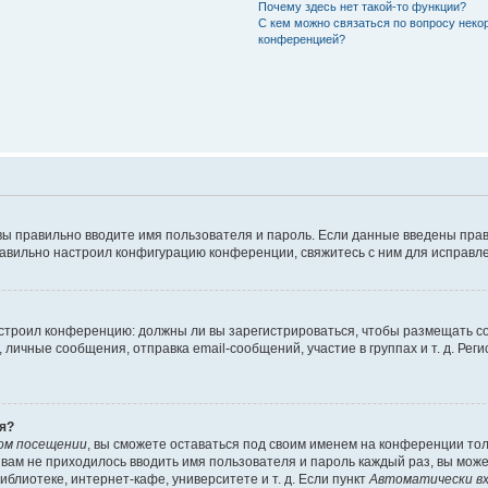
Почему здесь нет такой-то функции?
С кем можно связаться по вопросу неко
конференцией?
вы правильно вводите имя пользователя и пароль. Если данные введены прав
равильно настроил конфигурацию конференции, свяжитесь с ним для исправле
 настроил конференцию: должны ли вы зарегистрироваться, чтобы размещать 
чные сообщения, отправка email-сообщений, участие в группах и т. д. Регис
я?
ом посещении
, вы сможете оставаться под своим именем на конференции тол
ы вам не приходилось вводить имя пользователя и пароль каждый раз, вы мож
блиотеке, интернет-кафе, университете и т. д. Если пункт
Автоматически вх