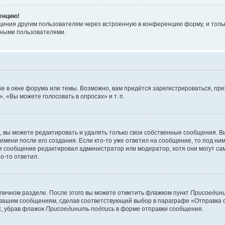
ренцию!
щения другим пользователям через встроенную в конференцию форму, и толь
мными пользователями.
е в окне форума или темы. Возможно, вам придётся зарегистрироваться, пр
 «Вы можете голосовать в опросах» и т. п.
вы можете редактировать и удалять только свои собственные сообщения. В
емени после его создания. Если кто-то уже ответил на сообщение, то под ни
сли сообщение редактировал администратор или модератор, хотя они могут са
о-то ответил.
 личном разделе. После этого вы можете отметить флажком пункт
Присоедини
 вашим сообщениям, сделав соответствующий выбор в параграфе «Отправка 
х, убрав флажок
Присоединить подпись
в форме отправки сообщения.