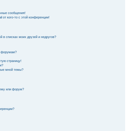
чные сообщения!
l от кого-то с этой конференции!
й в списках моих друзей и недругов?
и форумам?
стую страницу!
и?
ные мной темы?
тему или форум?
ференции?