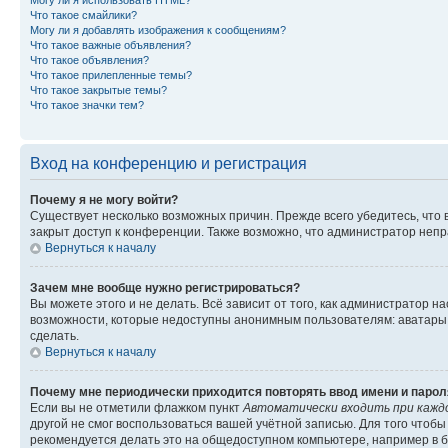
Могу ли я использовать HTML?
Что такое смайлики?
Могу ли я добавлять изображения к сообщениям?
Что такое важные объявления?
Что такое объявления?
Что такое прилепленные темы?
Что такое закрытые темы?
Что такое значки тем?
Вход на конференцию и регистрация
Почему я не могу войти?
Существует несколько возможных причин. Прежде всего убедитесь, что 
закрыт доступ к конференции. Также возможно, что администратор неп
Вернуться к началу
Зачем мне вообще нужно регистрироваться?
Вы можете этого и не делать. Всё зависит от того, как администратор
возможности, которые недоступны анонимным пользователям: аватары, ли
сделать.
Вернуться к началу
Почему мне периодически приходится повторять ввод имени и парол
Если вы не отметили флажком пункт
Автоматически входить при кажд
другой не смог воспользоваться вашей учётной записью. Для того чтоб
рекомендуется делать это на общедоступном компьютере, например в би