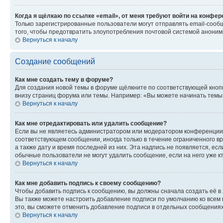
Когда я щёлкаю по ссылке «email», от меня требуют войти на конфе
Только зарегистрированные пользователи могут отправлять email-сооб
того, чтобы предотвратить злоупотребления почтовой системой анони
Вернуться к началу
Создание сообщений
Как мне создать тему в форуме?
Для создания новой темы в форуме щёлкните по соответствующей кнопк
внизу страниц форума или темы. Например: «Вы можете начинать темы»,
Вернуться к началу
Как мне отредактировать или удалить сообщение?
Если вы не являетесь администратором или модератором конференции, 
соответствующем сообщении, иногда только в течение ограниченного вр
а также дату и время последней из них. Эта надпись не появляется, е
обычные пользователи не могут удалить сообщение, если на него уже кт
Вернуться к началу
Как мне добавить подпись к своему сообщению?
Чтобы добавить подпись к сообщению, вы должны сначала создать её в
Вы также можете настроить добавление подписи по умолчанию ко всем
это, вы сможете отменить добавление подписи в отдельных сообщения
Вернуться к началу