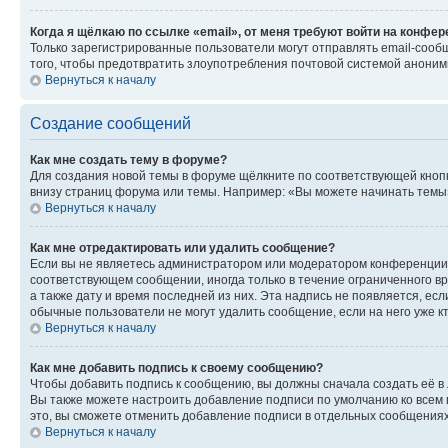
Когда я щёлкаю по ссылке «email», от меня требуют войти на конфе
Только зарегистрированные пользователи могут отправлять email-сооб
того, чтобы предотвратить злоупотребления почтовой системой анони
Вернуться к началу
Создание сообщений
Как мне создать тему в форуме?
Для создания новой темы в форуме щёлкните по соответствующей кнопк
внизу страниц форума или темы. Например: «Вы можете начинать темы»,
Вернуться к началу
Как мне отредактировать или удалить сообщение?
Если вы не являетесь администратором или модератором конференции, 
соответствующем сообщении, иногда только в течение ограниченного вр
а также дату и время последней из них. Эта надпись не появляется, е
обычные пользователи не могут удалить сообщение, если на него уже кт
Вернуться к началу
Как мне добавить подпись к своему сообщению?
Чтобы добавить подпись к сообщению, вы должны сначала создать её в
Вы также можете настроить добавление подписи по умолчанию ко всем
это, вы сможете отменить добавление подписи в отдельных сообщения
Вернуться к началу