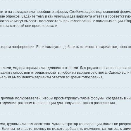
ите на закладке или перейдите в форму
Создать опрос
под основной формой
ние опросов. Задайте тему и как минимум два варианта ответа в соответству
 которые могут выбрать пользователи при голосовании, с помощью опции «Вар
т, за который они проголосовали.
атором конференции. Если вам нужно добавить количество вариантов, превы
дателями, модераторами или администраторами. Для редактирования опроса п
 удалить опрос или отредактировать любой из вариантов ответа. Однако если
 нельзя было менять варианты ответов во время голосования.
руппам пользователей. Чтобы просматривать такие форумы, создавать в них
и администратором конференции для получения такого разрешения.
ма, группы или пользователя. Администратор конференции может не разре
 Если вы не знаете, почему не можете добавлять вложения, свяжитесь с ад