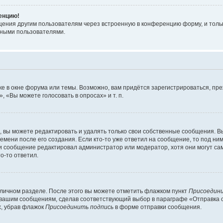
ренцию!
щения другим пользователям через встроенную в конференцию форму, и толь
мными пользователями.
е в окне форума или темы. Возможно, вам придётся зарегистрироваться, пр
 «Вы можете голосовать в опросах» и т. п.
вы можете редактировать и удалять только свои собственные сообщения. В
емени после его создания. Если кто-то уже ответил на сообщение, то под ни
сли сообщение редактировал администратор или модератор, хотя они могут са
о-то ответил.
 личном разделе. После этого вы можете отметить флажком пункт
Присоедини
 вашим сообщениям, сделав соответствующий выбор в параграфе «Отправка 
х, убрав флажок
Присоединить подпись
в форме отправки сообщения.