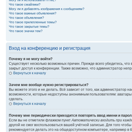
Могу ли я использовать HTML?
Что такое смайлики?
Могу ли я добавлять изображения к сообщениям?
Что такое важные объявления?
Что такое объявления?
Что такое прилепленные темы?
Что такое закрытые темы?
Что такое значки тем?
Вход на конференцию и регистрация
Почему я не могу войти?
Существует несколько возможных причин. Прежде всего убедитесь, что 
закрыт доступ к конференции. Также возможно, что администратор неп
Вернуться к началу
Зачем мне вообще нужно регистрироваться?
Вы можете этого и не делать. Всё зависит от того, как администратор
возможности, которые недоступны анонимным пользователям: аватары, ли
сделать.
Вернуться к началу
Почему мне периодически приходится повторять ввод имени и парол
Если вы не отметили флажком пункт
Автоматически входить при кажд
другой не смог воспользоваться вашей учётной записью. Для того чтоб
рекомендуется делать это на общедоступном компьютере, например в би