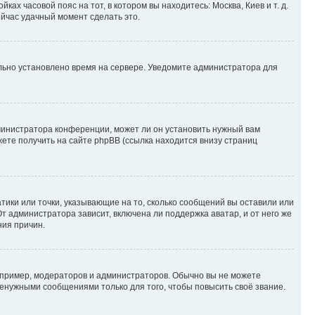
ках часовой пояс на тот, в котором вы находитесь: Москва, Киев и т. д.
ейчас удачный момент сделать это.
ильно установлено время на сервере. Уведомите администратора для
министратора конференции, может ли он установить нужный вам
жете получить на сайте phpBB (ссылка находится внизу страниц
атики или точки, указывающие на то, сколько сообщений вы оставили или
т администратора зависит, включена ли поддержка аватар, и от него же
ния причин.
пример, модераторов и администраторов. Обычно вы не можете
енужными сообщениями только для того, чтобы повысить своё звание.