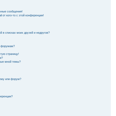
чные сообщения!
l от кого-то с этой конференции!
й в списках моих друзей и недругов?
и форумам?
стую страницу!
и?
ные мной темы?
тему или форум?
ференции?