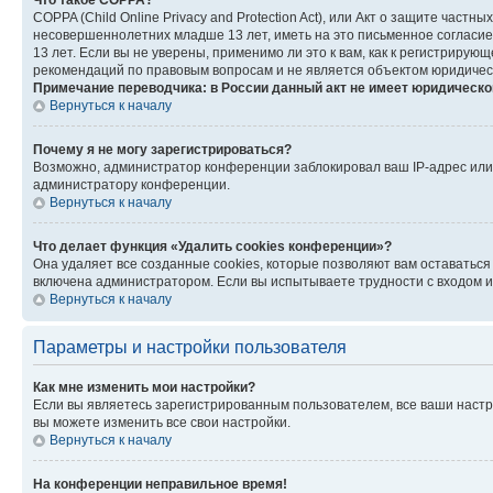
Что такое COPPA?
COPPA (Child Online Privacy and Protection Act), или Акт о защите час
несовершеннолетних младше 13 лет, иметь на это письменное согласи
13 лет. Если вы не уверены, применимо ли это к вам, как к регистриру
рекомендаций по правовым вопросам и не является объектом юридичес
Примечание переводчика: в России данный акт не имеет юридическо
Вернуться к началу
Почему я не могу зарегистрироваться?
Возможно, администратор конференции заблокировал ваш IP-адрес или 
администратору конференции.
Вернуться к началу
Что делает функция «Удалить cookies конференции»?
Она удаляет все созданные cookies, которые позволяют вам оставатьс
включена администратором. Если вы испытываете трудности с входом и
Вернуться к началу
Параметры и настройки пользователя
Как мне изменить мои настройки?
Если вы являетесь зарегистрированным пользователем, все ваши настр
вы можете изменить все свои настройки.
Вернуться к началу
На конференции неправильное время!