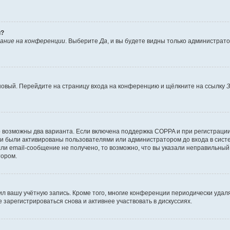
й?
ание на конференции
. Выберите
Да
, и вы будете видны только администрат
 новый. Перейдите на страницу входа на конференцию и щёлкните на ссылку
З
о возможны два варианта. Если включена поддержка COPPA и при регистрации 
и были активированы пользователями или администратором до входа в систе
и email-сообщение не получено, то возможно, что вы указали неправильный 
тором.
ил вашу учётную запись. Кроме того, многие конференции периодически уда
зарегистрироваться снова и активнее участвовать в дискуссиях.