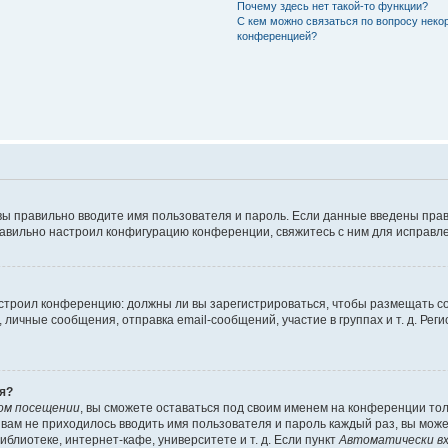
Почему здесь нет такой-то функции?
С кем можно связаться по вопросу неко
конференцией?
вы правильно вводите имя пользователя и пароль. Если данные введены прав
равильно настроил конфигурацию конференции, свяжитесь с ним для исправле
 настроил конференцию: должны ли вы зарегистрироваться, чтобы размещать 
чные сообщения, отправка email-сообщений, участие в группах и т. д. Регис
я?
ом посещении
, вы сможете оставаться под своим именем на конференции тол
ы вам не приходилось вводить имя пользователя и пароль каждый раз, вы мож
блиотеке, интернет-кафе, университете и т. д. Если пункт
Автоматически вх