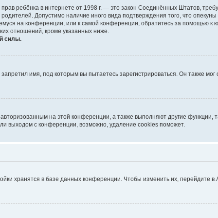
тных прав ребёнка в интернете от 1998 г. — это закон Соединённых Штатов, т
е родителей. Допустимо наличие иного вида подтверждения того, что опек
ющемуся на конференции, или к самой конференции, обратитесь за помощью к 
ких отношений, кроме указанных ниже.
й силы.
запретил имя, под которым вы пытаетесь зарегистрироваться. Он также мог
я авторизованным на этой конференции, а также выполняют другие функции, 
ли выходом с конференции, возможно, удаление cookies поможет.
ойки хранятся в базе данных конференции. Чтобы изменить их, перейдите в