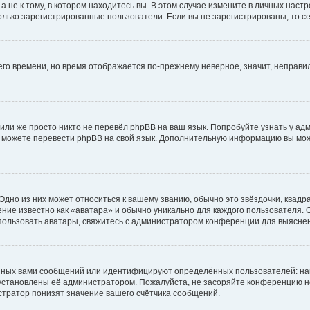
не к тому, в котором находитесь вы. В этом случае измените в личных настрой
 только зарегистрированные пользователи. Если вы не зарегистрированы, то с
него времени, но время отображается по-прежнему неверное, значит, неправ
или же просто никто не перевёл phpBB на ваш язык. Попробуйте узнать у ад
ами можете перевести phpBB на свой язык. Дополнительную информацию вы мо
дно из них может относиться к вашему званию, обычно это звёздочки, квадр
ние известно как «аватара» и обычно уникально для каждого пользователя. О
использовать аватары, свяжитесь с администратором конференции для выясне
нных вами сообщений или идентифицируют определённых пользователей: на
установлены её администратором. Пожалуйста, не засоряйте конференцию н
тратор понизят значение вашего счётчика сообщений.