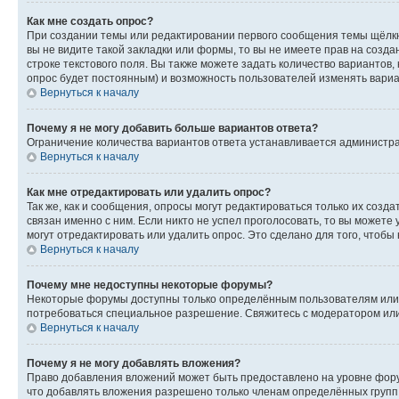
Как мне создать опрос?
При создании темы или редактировании первого сообщения темы щёлкн
вы не видите такой закладки или формы, то вы не имеете прав на созда
строке текстового поля. Вы также можете задать количество вариантов,
опрос будет постоянным) и возможность пользователей изменять вариан
Вернуться к началу
Почему я не могу добавить больше вариантов ответа?
Ограничение количества вариантов ответа устанавливается администр
Вернуться к началу
Как мне отредактировать или удалить опрос?
Так же, как и сообщения, опросы могут редактироваться только их соз
связан именно с ним. Если никто не успел проголосовать, то вы можете
могут отредактировать или удалить опрос. Это сделано для того, чтобы
Вернуться к началу
Почему мне недоступны некоторые форумы?
Некоторые форумы доступны только определённым пользователям или г
потребоваться специальное разрешение. Свяжитесь с модератором ил
Вернуться к началу
Почему я не могу добавлять вложения?
Право добавления вложений может быть предоставлено на уровне фору
что добавлять вложения разрешено только членам определённых групп.